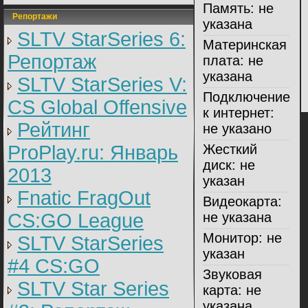
Память:
не
Репортажи
указана
SLTV StarSeries 6:
Материнская
Репортаж
плата:
не
указана
SLTV StarSeries V:
Подключение
CS Global Offensive
к интернет:
Рейтинг
не указано
ProPlay.ru: Январь
Жесткий
диск:
не
2013
указан
Fnatic FragOut
Видеокарта:
CS:GO League
не указана
Монитор:
не
SLTV StarSeries
указан
#4 CS:GO
Звуковая
SLTV Star Series
карта:
не
указана