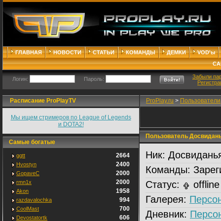
ГЛАВНАЯ
НОВОСТИ
СТАТЬИ
КОМАНДЫ
ДЕМКИ
VOD'ы
СА
Забыли па
Логин:
Пароль:
Регистра
Расписание ProPlayTV
ProPlay.ru
>
Пользователи
Мы ищем стримеров по League of Legends
и DOTA2!
Пользователь Досвидан
Самые богатые
Ник:
Досвидань
2664
ggtt
2400
Hvostyn
Команды:
Зарег
2000
GopaveC
2000
rmn1x
Статус:
offline
1958
Akon
Галерея:
Персо
994
razdavalochka
700
CoolMast
Дневник:
Персо
606
Devostatortk