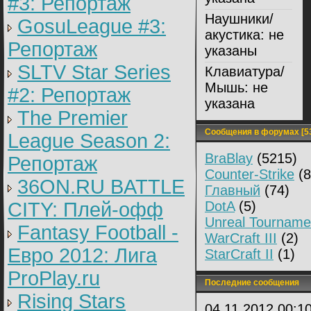
#3: Репортаж
Наушники/
GosuLeague #3:
акустика:
не
Репортаж
указаны
SLTV Star Series
Клавиатура/
Мышь:
не
#2: Репортаж
указана
The Premier
Сообщения в форумах [5
League Season 2:
BraBlay
(5215)
Репортаж
Counter-Strike
(8
36ON.RU BATTLE
Главный
(74)
CITY: Плей-офф
DotA
(5)
Unreal Tourname
Fantasy Football -
WarCraft III
(2)
Евро 2012: Лига
StarCraft II
(1)
ProPlay.ru
Последние сообщения
Rising Stars
04.11.2012 00:1