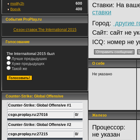
600
modify2h
Ставки:
На ваше
400
Boevik
ставки
События ProPlay.ru
Город:
другие г
Сезон ставок The International 2015
Сайт:
сайт не ук
ICQ:
номер не у
Голосование
The Internaitonal 2015 был
Лучше предыдуших
О себе
Д
Хуже предыдущих
Такой же
Не указано
Counter-Strike: Global Offensive
Counter-Strike: Global Offensive #1
csgo.proplay.ru:27016
0/
Железо
Л
Counter-Strike: Global Offensive #2
Процессор:
не указан
csgo.proplay.ru:27215
0/