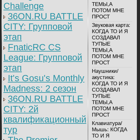
Challenge
ТЕМЫ,А
ПОТОМ МНЕ
36ON.RU BATTLE
ПРОСТ
CITY: Групповой
Звуковая карта:
КОГДА ТО И Я
этап
СОЗДАВАЛ
ТУПЫЕ
FnaticRC CS
ТЕМЫ,А
League: Групповой
ПОТОМ МНЕ
ПРОСТ
этап
Наушники/
It's Gosu's Monthly
акустика:
КОГДА ТО И Я
Madness: 2 сезон
СОЗДАВАЛ
ТУПЫЕ
36ON.RU BATTLE
ТЕМЫ,А
CITY: 2й
ПОТОМ МНЕ
ПРОСТ
квалификационный
Клавиатура/
тур
Мышь:
КОГДА
ТО И Я