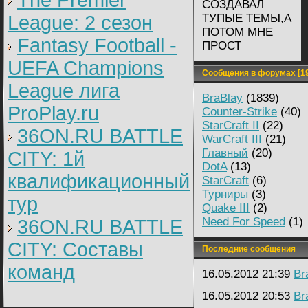
The Premier
СОЗДАВАЛ
League: 2 cезон
ТУПЫЕ ТЕМЫ,А
ПОТОМ МНЕ
Fantasy Football -
ПРОСТ
UEFA Champions
Сообщения в форумах [19
League лига
BraBlay
(1839)
ProPlay.ru
Counter-Strike
(40)
StarCraft II
(22)
36ON.RU BATTLE
WarCraft III
(21)
Главный
(20)
CITY: 1й
DotA
(13)
квалификационный
StarCraft
(6)
Турниры
(3)
тур
Quake III
(2)
Need For Speed
(1)
36ON.RU BATTLE
CITY: Составы
Последние сообщения
команд
16.05.2012 21:39
Br
16.05.2012 20:53
Br