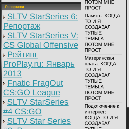
ЕГО В ХЕД ЗАРЕЗАЛ!А
ПОТОМ МНЕ
ПОТОМ ХАЭС
Репортажи
ПРОСТ
ВЫЛИТЕЛА НО ОНА
ДАЛЕКО ПОЛЕТЕЛА И
SLTV StarSeries 6:
Память:
КОГДА
ВЗОРВАЛАСЬ И МНЕ
ТО И Я
1 ЗДОРОВЬЕ ОТНЯЛО!
Репортаж
А ПОТОМ МЕНЯ
СОЗДАВАЛ
КТОТО ЧЕРЕЗ ЯЩИК
ТУПЫЕ
SLTV StarSeries V:
РАСТРЕЛЯЛ НУ Я
ПОНЯЛ ЧТО ВХ И В
ТЕМЫ,А
МИКОФОН ОРАТЬ
CS Global Offensive
ПОТОМ МНЕ
НАЧАЛ ЧТО ЧИТЕРЫ
ПРОСТ
МРАЗ И МЕНЯ
Рейтинг
КИКНУЛИ БОЛЬШЕ Я
Материнская
ТАМ НЕ ИГРЮ :shock:
ProPlay.ru: Январь
КОГДА ТО И Я
плата:
КОГДА
СОЗДАВАЛ ТУПЫЕ
ТО И Я
ТЕМЫ,А ПОТОМ МНЕ
2013
ПРОСТРЕЛИЛИ
СОЗДАВАЛ
КОЛЕНО :shock: Я
Fnatic FragOut
ТУПЫЕ
БУДУ КРУТИТСЯ КАК
АКС И БЛЕВАТЬ ВО
ТЕМЫ,А
CS:GO League
ВСЕ СТОРОНЫ :x
ПОТОМ МНЕ
ПРОСТ
SLTV StarSeries
Подключение к
#4 CS:GO
интернет:
КОГДА ТО И Я
SLTV Star Series
СОЗДАВАЛ