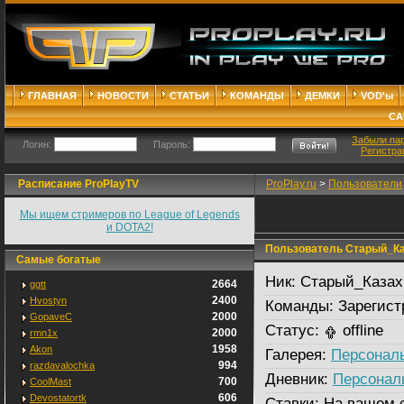
ГЛАВНАЯ
НОВОСТИ
СТАТЬИ
КОМАНДЫ
ДЕМКИ
VOD'ы
СА
Забыли па
Логин:
Пароль:
Регистра
Расписание ProPlayTV
ProPlay.ru
>
Пользователи
Мы ищем стримеров по League of Legends
и DOTA2!
Пользователь Старый_Ка
Самые богатые
Ник:
Старый_Казах
2664
ggtt
2400
Hvostyn
Команды:
Зарегист
2000
GopaveC
Статус:
offline
2000
rmn1x
1958
Akon
Галерея:
Персональ
994
razdavalochka
Дневник:
Персонал
700
CoolMast
606
Devostatortk
Ставки:
На вашем 