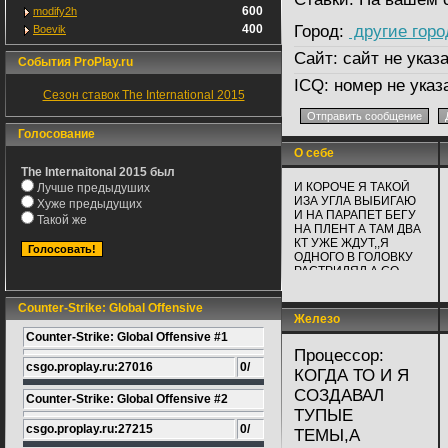
600
modify2h
400
Город:
другие горо
Boevik
Сайт:
сайт не указ
События ProPlay.ru
ICQ:
номер не указ
Сезон ставок The International 2015
Голосование
О себе
The Internaitonal 2015 был
И КОРОЧЕ Я ТАКОЙ
Лучше предыдуших
ИЗА УГЛА ВЫБИГАЮ
Хуже предыдущих
И НА ПАРАПЕТ БЕГУ
Такой же
НА ПЛЕНТ А ТАМ ДВА
КТ УЖЕ ЖДУТ,,Я
ОДНОГО В ГОЛОВКУ
РАСТРИЛЯЛ А СО
ВТОРЫМ МЫ ДОЛГО
ПЕРЕСТРЕРИВАЛИСЬ
Counter-Strike: Global Offensive
КАК В ФИЛЬМАХ МЫ
Железо
ДУРГ ДРУГА
Counter-Strike: Global Offensive #1
ПОКОЦАЛИ И У
Процессор:
ОБОИХ ПАТРОНЫ
csgo.proplay.ru:27016
0/
ЗАКОНЧИЛИСЬ И НА
КОГДА ТО И Я
ПУКЛАХ ТОЖЕ!!НУ ОН
СОЗДАВАЛ
ЗА УГОЛ ЗАШЕЛ
Counter-Strike: Global Offensive #2
ПЕРЕЗАРЯЖАТСЯ А Я
ТУПЫЕ
С НОЖОМ НА НЕГО
csgo.proplay.ru:27215
0/
ТЕМЫ,А
ВЫБЕГАЮ И СРАЗУ