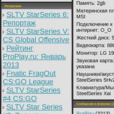
Память:
2gb
Репортажи
Материнская пл
SLTV StarSeries 6:
MSI
Репортаж
Подключение к
SLTV StarSeries V:
интернет:
O_O
Жесткий диск:
5
CS Global Offensive
Видеокарта:
880
Рейтинг
Монитор:
LG 19
ProPlay.ru: Январь
Звуковая карта
2013
указана
Fnatic FragOut
Наушники/акуст
SteelSeries 5Hv
CS:GO League
Клавиатура/Мы
SLTV StarSeries
SteelSeries Xai
#4 CS:GO
Сообщения в форумах [3
SLTV Star Series
BraBlay
(3213)