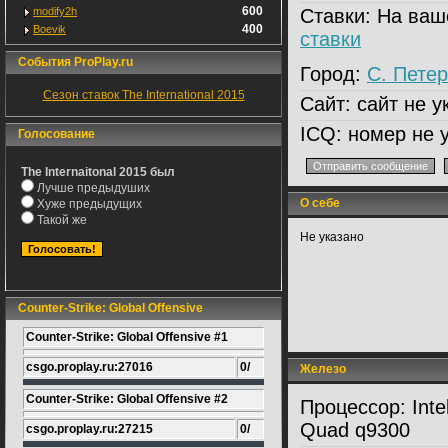
600
modify2h
Ставки:
На ваш
400
Boevik
ставки
События ProPlay.ru
Город:
С. Петер
Сезон ставок The International 2015
Сайт:
сайт не у
ICQ:
номер не у
Голосование
The Internaitonal 2015 был
Лучше предыдуших
О себе
Хуже предыдущих
Такой же
Не указано
Counter-Strike: Global Offensive
Counter-Strike: Global Offensive #1
csgo.proplay.ru:27016
0/
Железо
Counter-Strike: Global Offensive #2
Процессор:
Inte
Quad q9300
csgo.proplay.ru:27215
0/