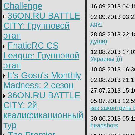
Challenge
16.09.2013 04:
36ON.RU BATTLE
02.09.2013 03:
друг
CITY: Групповой
этап
28.08.2013 22:
души)
FnaticRC CS
12.08.2013 17:
League: Групповой
Украины )))
этап
10.08.2013 16:
It's Gosu's Monthly
02.08.2013 21:
Madness: 2 сезон
27.07.2013 15:
36ON.RU BATTLE
05.07.2013 12:
CITY: 2й
как законтрить
квалификационный
30.06.2013 05:
тур
headshots