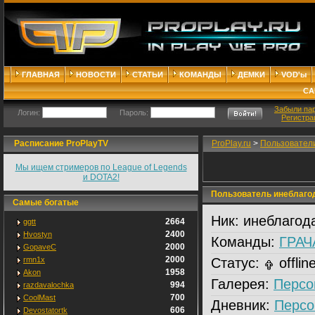
ГЛАВНАЯ
НОВОСТИ
СТАТЬИ
КОМАНДЫ
ДЕМКИ
VOD'ы
СА
Забыли па
Логин:
Пароль:
Регистра
Расписание ProPlayTV
ProPlay.ru
>
Пользовател
Мы ищем стримеров по League of Legends
и DOTA2!
Пользователь инеблаго
Самые богатые
Ник:
инеблагод
2664
ggtt
2400
Hvostyn
Команды:
ГРАЧ
2000
GopaveC
2000
rmn1x
Статус:
offlin
1958
Akon
Галерея:
Персо
994
razdavalochka
700
CoolMast
Дневник:
Персо
606
Devostatortk