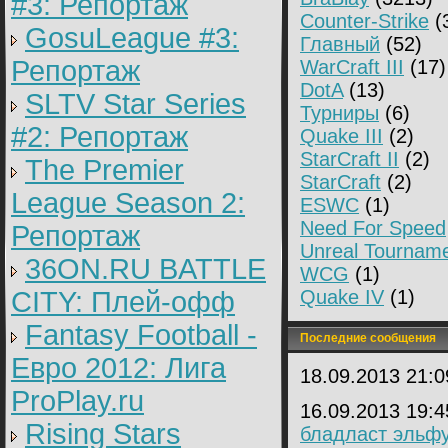
#3: Репортаж
Counter-Strike
(
GosuLeague #3:
Главный
(52)
Репортаж
WarCraft III
(17)
DotA
(13)
SLTV Star Series
Турниры
(6)
#2: Репортаж
Quake III
(2)
StarCraft II
(2)
The Premier
StarCraft
(2)
League Season 2:
ESWC
(1)
Need For Speed
Репортаж
Unreal Tournam
36ON.RU BATTLE
WCG
(1)
CITY: Плей-офф
Quake IV
(1)
Fantasy Football -
Последние сообщения
Евро 2012: Лига
18.09.2013 21:
ProPlay.ru
16.09.2013 19:
Rising Stars
бладласт эльф