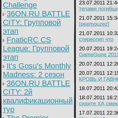
23.07.2011 21:
Challenge
телами погибши
36ON.RU BATTLE
21.07.2011 15:
CITY: Групповой
[peemouzez]
этап
21.07.2011 10:
FnaticRC CS
стереотип что
League: Групповой
20.07.2011 19:
GameGune 2011
этап
20.07.2011 12:
It's Gosu's Monthly
20.07.2011 12:
Madness: 2 сезон
КРОВЬ И ГАВН
36ON.RU BATTLE
18.07.2011 20:
CITY: 2й
18.07.2011 16:
квалификационный
сидите ХА сме
тур
17.07.2011 22: