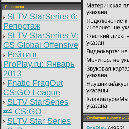
Материнская пл
Репортажи
указана
SLTV StarSeries 6:
Подключение к
Репортаж
интернет:
не ук
SLTV StarSeries V:
Жесткий диск:
н
указан
CS Global Offensive
Видеокарта:
не 
Рейтинг
Монитор:
не ук
ProPlay.ru: Январь
Звуковая карта
2013
указана
Fnatic FragOut
Наушники/акуст
указаны
CS:GO League
Клавиатура/Мы
SLTV StarSeries
указана
#4 CS:GO
Сообщения в форумах [5
SLTV Star Series
BraBlay
(4833)