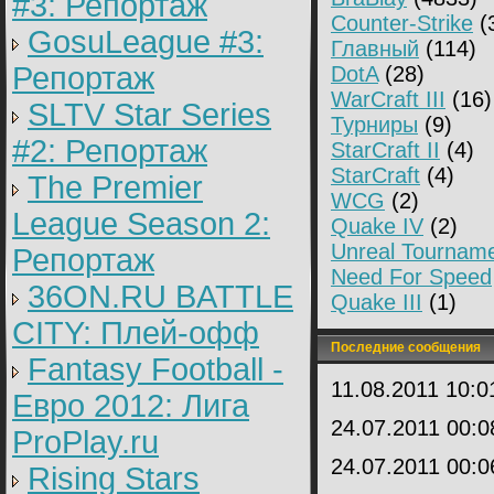
#3: Репортаж
Counter-Strike
(
GosuLeague #3:
Главный
(114)
Репортаж
DotA
(28)
WarCraft III
(16)
SLTV Star Series
Турниры
(9)
#2: Репортаж
StarCraft II
(4)
StarCraft
(4)
The Premier
WCG
(2)
League Season 2:
Quake IV
(2)
Unreal Tournam
Репортаж
Need For Speed
36ON.RU BATTLE
Quake III
(1)
CITY: Плей-офф
Последние сообщения
Fantasy Football -
11.08.2011 10:
Евро 2012: Лига
24.07.2011 00:
ProPlay.ru
24.07.2011 00:
Rising Stars