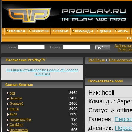
ГЛАВНАЯ
НОВОСТИ
СТАТЬИ
КОМАНДЫ
ДЕМКИ
VOD'ы
СА
Забыли па
Логин:
Пароль:
Регистра
Расписание ProPlayTV
ProPlay.ru
>
Пользовател
Мы ищем стримеров по League of Legends
и DOTA2!
Пользователь hooli
Самые богатые
Ник:
hooli
2664
ggtt
2400
Hvostyn
Команды:
Зарег
2000
GopaveC
2000
rmn1x
Статус:
offlin
1958
Akon
Галерея:
Персо
994
razdavalochka
700
CoolMast
Дневник:
Персо
606
Devostatortk