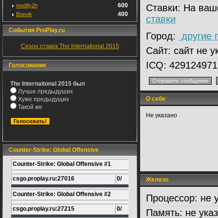
600
modify2h
Ставки:
На ваш
400
Boevik
ставки
События ProPlay.ru
Город:
другие 
Сезон ставок The International 2015
Сайт:
сайт не у
ICQ:
429124971
Голосование
The Internaitonal 2015 был
Лучше предыдуших
О себе
Хуже предыдущих
Такой же
Не указано
Counter-Strike: Global Offensive
Counter-Strike: Global Offensive #1
csgo.proplay.ru:27016
0/
Железо
Counter-Strike: Global Offensive #2
Процессор:
не 
csgo.proplay.ru:27215
0/
Память:
не ука