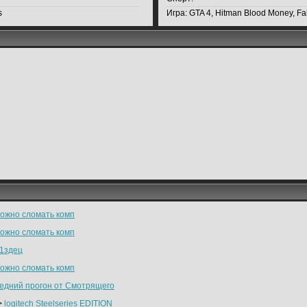
s
Игра:
GTA 4, Hitman Blood Money, Fal
можно сломать комп
можно сломать комп
п1здец
можно сломать комп
едний прогон от Смотрящего
>
logitech Steelseries EDITION