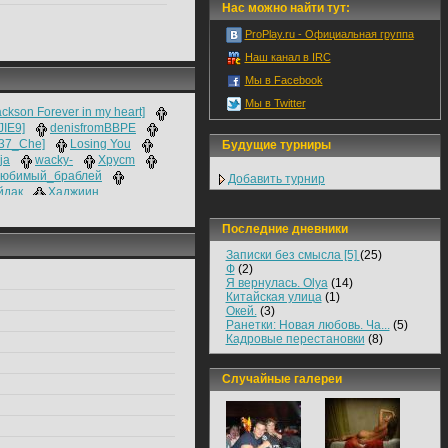
Нас можно найти тут:
ProPlay.ru - Официальная группа
Наш канал в IRC
Мы в Facebook
Мы в Twitter
ckson Forever in my heart]
IE9]
denisfromBBPE
337_Che]
Losing You
Будущие турниры
ja
wacky-
Xpycm
любимый_браблей
Добавить турнир
йдак
Хаджиин
_Дятел
Последние дневники
Записки без смысла [5]
(25)
Ф
(2)
Я вернулась. Olya
(14)
Китайская улица
(1)
Окей.
(3)
Ранетки: Новая любовь. Ча...
(5)
Кадровые перестановки
(8)
Случайные галереи