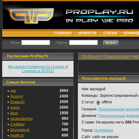
ГЛАВНАЯ
НОВОСТИ
СТАТЬИ
КОМАН
Логин:
Пароль:
Расписание ProPlayTV
ProPlay.ru
>
Пользователи
>
ма
Мы ищем стримеров по League of
Legends и DOTA2!
Пользователь маладой
Самые богатые
Ник:
маладой
2664
ggtt
Команды:
Зарегистрированный 
2400
Hvostyn
2000
GopaveC
Статус:
offline
2000
rmn1x
Галерея:
Персональная галере
1958
Akon
Дневник:
Персональный дневни
994
razdavalochka
Ставки:
На вашем счету
200
Pro
700
CoolMast
606
Devostatortk
Город:
Челябинск
600
modify2h
Сайт:
сайт не указан