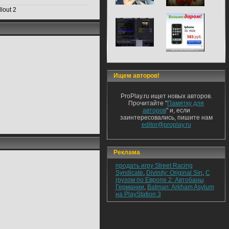
lout 2
Ищем авторов!
ProPlay.ru ищет новых авторов.
Прочитайте "
Памятку для
авторов
" и, если
заинтересовались, пишите нам
editor@proplay.ru
Реклама
продать игру Street Racing
Syndicate
,
Divinity: Original Sin
,
С
грузом по Европе 2: Автобаны
Германии
,
Batman: Arkham Asylum
на PlayStation 3