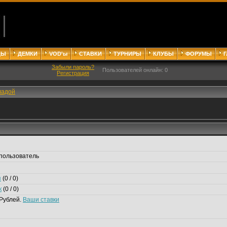
ДЫ
ДЕМКИ
VOD'ы
СТАВКИ
ТУРНИРЫ
КЛУБЫ
ФОРУМЫ
Забыли пароль?
Пользователей онлайн: 0
Регистрация
ладой
пользователь
я
(0 / 0)
к
(0 / 0)
Рублей.
Ваши ставки