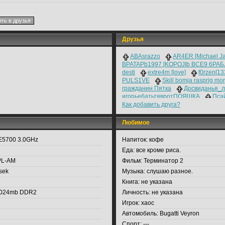
Друзья
ABAsrazzo
AR4ER [Michael Ja
BPATAPb1997 [KOPOJIb BCE9 6PAБJ
desti
extre4m [love]
f0rzen[1
PULS1VE
Skill bomja rasprig mor
гражданин Пятка
Досвиданья_
игорьебатьтявротПОЯШКА
Пса
Как добавить друга?
[МАМИН_ГЛАДИАТОР]
Человек
Любимое
5700 3.0GHz
Напиток:
кофе
Еда:
все кроме риса.
PL-AM
Фильм:
Терминатор 2
sek
Музыка:
слушаю разное.
Книга:
не указана
024mb DDR2
Личность:
не указана
Игрок:
xaoc
Автомобиль:
Bugatti Veyron
Спорт:
---