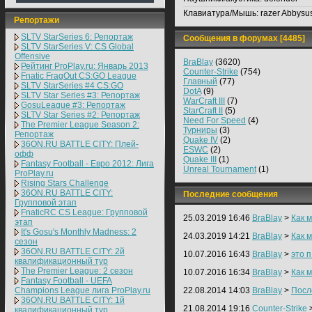
Клавиатура/Мышь:
razer Abbysu
Репортажи
SLTV StarSeries 6: Репортаж
Сообщения в форумах [4485]
SLTV StarSeries V: CS Global
Offensive
BraBlay
(3620)
Рейтинг ProPlay.ru: Январь 2013
Counter-Strike
(754)
Fnatic FragOut CS:GO League
Главный
(77)
SLTV StarSeries #4 CS:GO
DotA
(9)
SLTV Star Series #3: Репортаж
WarCraft III
(7)
GosuLeague #3: Репортаж
StarCraft II
(5)
SLTV Star Series #2: Репортаж
Need For Speed
(4)
The Premier League Season 2:
Турниры
(3)
Репортаж
Quake IV
(2)
36ON.RU BATTLE CITY: Плей-
ESWC
(2)
офф
Quake III
(1)
Fantasy Football - Евро 2012: Лига
Unreal Tournament
(1)
ProPlay.ru
Rising Stars Challenge
36ON.RU BATTLE CITY:
Последние сообщения
Групповой этап
FnaticRC CS League: Групповой
25.03.2019 16:46
BraBlay
>
Как 
этап
It's Gosu's Monthly Madness: 2
24.03.2019 14:21
BraBlay
>
Как 
сезон
36ON.RU BATTLE CITY: 2й
10.07.2016 16:43
BraBlay
>
это 
квалификационный тур
The Premier League: 2 cезон
10.07.2016 16:34
BraBlay
>
Как 
Fantasy Football - UEFA
Champions League лига ProPlay.ru
22.08.2014 14:03
BraBlay
>
Посл
36ON.RU BATTLE CITY: 1й
21.08.2014 19:16
Counter-Strike
квалификационный тур