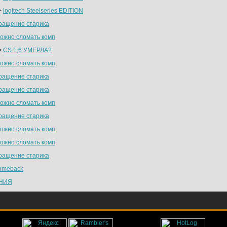
>
logitech Steelseries EDITION
ращение старика
можно сломать комп
>
CS 1,6 УМЕРЛА?
можно сломать комп
ращение старика
ращение старика
можно сломать комп
ращение старика
можно сломать комп
можно сломать комп
ращение старика
omeback
НИЯ