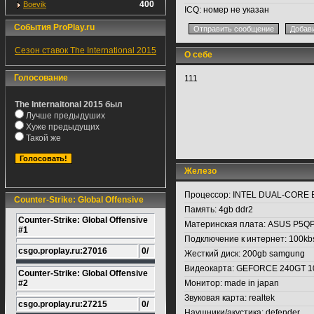
400
Boevik
ICQ:
номер не указан
События ProPlay.ru
Сезон ставок The International 2015
О себе
Голосование
111
The Internaitonal 2015 был
Лучше предыдуших
Хуже предыдущих
Такой же
Железо
Процессор:
INTEL DUAL-CORE E
Counter-Strike: Global Offensive
Память:
4gb ddr2
Counter-Strike: Global Offensive
Материнская плата:
ASUS P5Q
#1
Подключение к интернет:
100kb
csgo.proplay.ru:27016
0/
Жесткий диск:
200gb samgung
Видеокарта:
GEFORCE 240GT 1
Counter-Strike: Global Offensive
#2
Монитор:
made in japan
Звуковая карта:
realtek
csgo.proplay.ru:27215
0/
Наушники/акустика:
defender