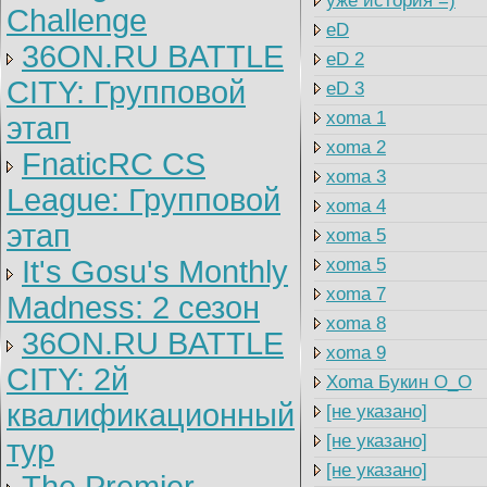
уже история =)
Challenge
eD
36ON.RU BATTLE
eD 2
CITY: Групповой
eD 3
xoma 1
этап
xoma 2
FnaticRC CS
xoma 3
League: Групповой
xoma 4
этап
xoma 5
It's Gosu's Monthly
xoma 5
xoma 7
Madness: 2 сезон
xoma 8
36ON.RU BATTLE
xoma 9
CITY: 2й
Xoma Букин O_O
квалификационный
[не указано]
[не указано]
тур
[не указано]