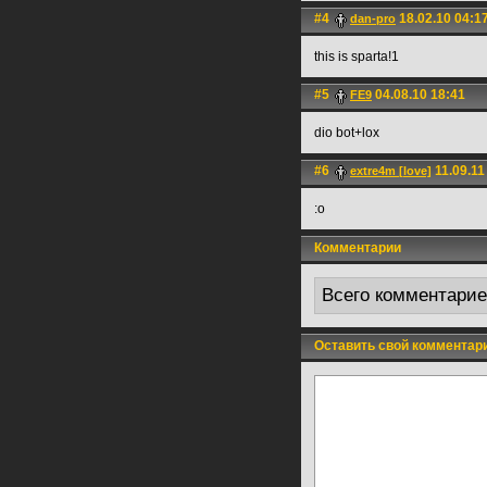
#4
18.02.10 04:1
dan-pro
this is sparta!1
#5
04.08.10 18:41
FE9
dio bot+lox
#6
11.09.11
extre4m [love]
:o
Комментарии
Всего комментари
Оставить свой комментар