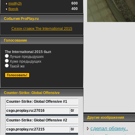
600
modify2h
400
Boevik
События ProPlay.ru
Сезон ставок The International 2015
Голосование
The Internaitonal 2015 был
Лучше предыдуших
Хуже предыдущих
Такой же
Counter-Strike: Global Offensive
Counter-Strike: Global Offensive #1
csgo.proplay.ru:27016
0/
Другие изображения
Counter-Strike: Global Offensive #2
сделал обоину..
csgo.proplay.ru:27215
0/