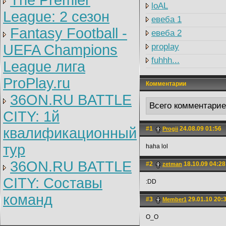
The Premier
loAL
League: 2 cезон
евеба 1
Fantasy Football -
евеба 2
UEFA Champions
proplay
fuhhh...
League лига
ProPlay.ru
Комментарии
36ON.RU BATTLE
Всего комментари
CITY: 1й
квалификационный
#1
24.08.09 01:56
Progii
тур
haha lol
36ON.RU BATTLE
#2
18.10.09 04:28
zetman
CITY: Составы
:DD
команд
#3
29.01.10 20:
Member1
О_О