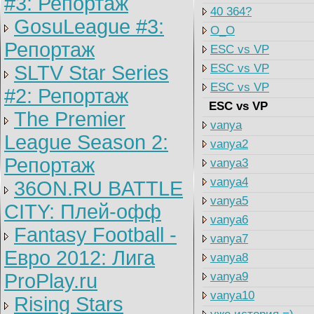
#3: Репортаж
40 364?
GosuLeague #3:
O_O
Репортаж
ESC vs VP
SLTV Star Series
ESC vs VP
ESC vs VP
#2: Репортаж
ESC vs VP
The Premier
vanya
League Season 2:
vanya2
Репортаж
vanya3
vanya4
36ON.RU BATTLE
vanya5
CITY: Плей-офф
vanya6
Fantasy Football -
vanya7
Евро 2012: Лига
vanya8
ProPlay.ru
vanya9
vanya10
Rising Stars