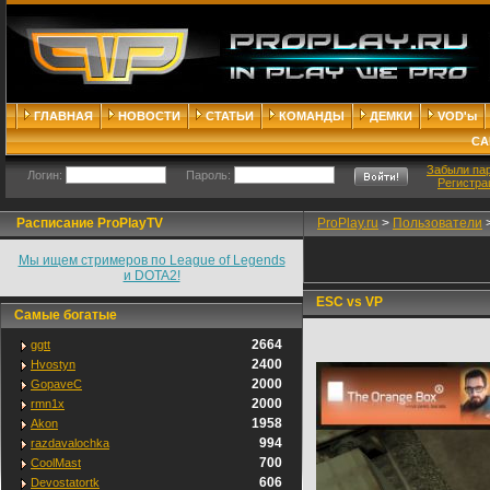
ГЛАВНАЯ
НОВОСТИ
СТАТЬИ
КОМАНДЫ
ДЕМКИ
VOD'ы
СА
Забыли па
Логин:
Пароль:
Регистра
Расписание ProPlayTV
ProPlay.ru
>
Пользователи
Мы ищем стримеров по League of Legends
и DOTA2!
ESC vs VP
Самые богатые
2664
ggtt
2400
Hvostyn
2000
GopaveC
2000
rmn1x
1958
Akon
994
razdavalochka
700
CoolMast
606
Devostatortk