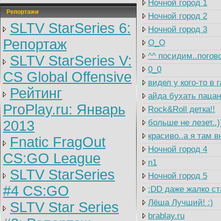
Ночной город 1
Репортажи
Ночной город 2
SLTV StarSeries 6:
Ночной город 3
Репортаж
O_O
^^ посидим..погово
SLTV StarSeries V:
0_0
CS Global Offensive
видел у кого-то в
Рейтинг
айда бухать пацан
ProPlay.ru: Январь
Rock&Roll детка!!
2013
больше не лезет..)
красиво..а я там в
Fnatic FragOut
Ночной город 4
CS:GO League
n1
SLTV StarSeries
Ночной город 5
#4 CS:GO
:DD даже жалко ст
Лёша Лучший! :)
SLTV Star Series
brablay.ru