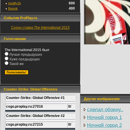
600
modify2h
400
Boevik
События ProPlay.ru
Сезон ставок The International 2015
Голосование
The Internaitonal 2015 был
Лучше предыдуших
Хуже предыдущих
Такой же
Counter-Strike: Global Offensive
Counter-Strike: Global Offensive #1
Другие изображения
csgo.proplay.ru:27016
0/
сделал обоину..
Counter-Strike: Global Offensive #2
Ночной город 1
csgo.proplay.ru:27215
0/
Ночной город 2