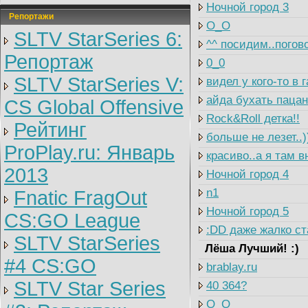
Ночной город 3
Репортажи
O_O
SLTV StarSeries 6:
^^ посидим..погово
Репортаж
0_0
SLTV StarSeries V:
видел у кого-то в
айда бухать пацан
CS Global Offensive
Rock&Roll детка!!
Рейтинг
больше не лезет..)
ProPlay.ru: Январь
красиво..а я там в
2013
Ночной город 4
n1
Fnatic FragOut
Ночной город 5
CS:GO League
:DD даже жалко ст
SLTV StarSeries
Лёша Лучший! :)
#4 CS:GO
brablay.ru
SLTV Star Series
40 364?
O_O