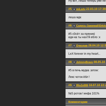
Ну вот, Лёша теперь уже не и
#5
22.03.10 17:39
miLedy
леша мдк
#6
Садись-Зажимай]DA
#5 с0сёт за пряник)
иди-ка ты нах7й е6ло :x
#7
28.04.10 12:
Очкодав
LeX forever in my heart...
#8
08.05.10
JohnnyBravo
#5 в печь мудка :arrow:
Лекс чоток ёбл !
#9
18.07.10 22:
fRoZe999
№5 ротов ! инфа 101%
Комментарии