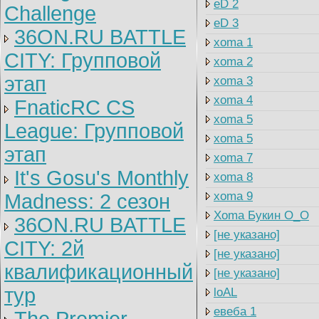
eD 2
Challenge
eD 3
36ON.RU BATTLE
xoma 1
CITY: Групповой
xoma 2
этап
xoma 3
xoma 4
FnaticRC CS
xoma 5
League: Групповой
xoma 5
этап
xoma 7
It's Gosu's Monthly
xoma 8
xoma 9
Madness: 2 сезон
Xoma Букин O_O
36ON.RU BATTLE
[не указано]
CITY: 2й
[не указано]
квалификационный
[не указано]
тур
loAL
евеба 1