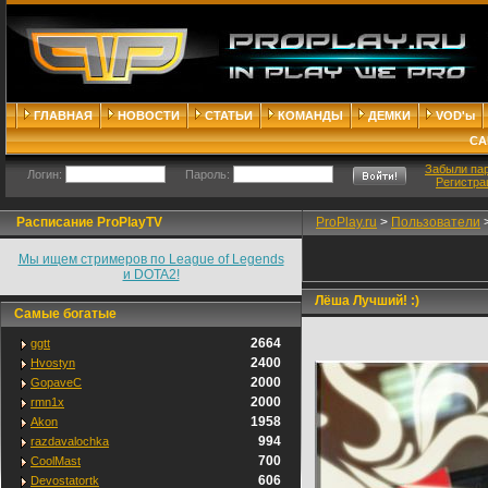
ГЛАВНАЯ
НОВОСТИ
СТАТЬИ
КОМАНДЫ
ДЕМКИ
VOD'ы
СА
Забыли па
Логин:
Пароль:
Регистра
Расписание ProPlayTV
ProPlay.ru
>
Пользователи
Мы ищем стримеров по League of Legends
и DOTA2!
Лёша Лучший! :)
Самые богатые
2664
ggtt
2400
Hvostyn
2000
GopaveC
2000
rmn1x
1958
Akon
994
razdavalochka
700
CoolMast
606
Devostatortk