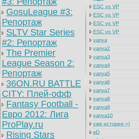
#3: Репортаж
ESC vs VP
GosuLeague #3:
ESC vs VP
Репортаж
ESC vs VP
SLTV Star Series
ESC vs VP
vanya
#2: Репортаж
vanya2
The Premier
vanya3
League Season 2:
vanya4
Репортаж
vanya5
36ON.RU BATTLE
vanya6
vanya7
CITY: Плей-офф
vanya8
Fantasy Football -
vanya9
Евро 2012: Лига
vanya10
ProPlay.ru
уже история =)
eD
Rising Stars