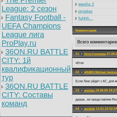
The Premier
евеба 2
League: 2 cезон
proplay
Fantasy Football -
fuhhh...
UEFA Champions
Комментарии
League лига
ProPlay.ru
Всего комментари
36ON.RU BATTLE
#1
07.06.
Петя-Супермен
CITY: 1й
ч0ток
квалификационный
#2
AR4ER [Michael Jackson
тур
Если Лекс уйдёт с КС, для м
36ON.RU BATTLE
#3
18.08.09 19:27
whAtka
CITY: Составы
даааа...не представляю Рос
команд
#4
12.01.10 02:5
ant1k2h