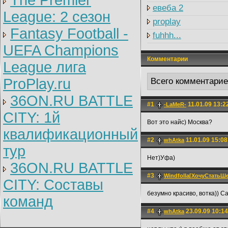
The Premier
евеба 2
League: 2 cезон
proplay
Fantasy Football -
fuhhh...
UEFA Champions
Комментарии
League лига
ProPlay.ru
Всего комментари
36ON.RU BATTLE
#1
11.01.09 13:2
-LaMeR-
CITY: 1й
Вот это найс) Москва?
квалификационный
#2
11.01.09 15:08
whAtka
тур
Нет)Уфа)
36ON.RU BATTLE
#3
Windfolla[ХочуСтать
CITY: Составы
безумно красиво, вотка)) С
команд
#4
23.09.09 10:14
whAtka