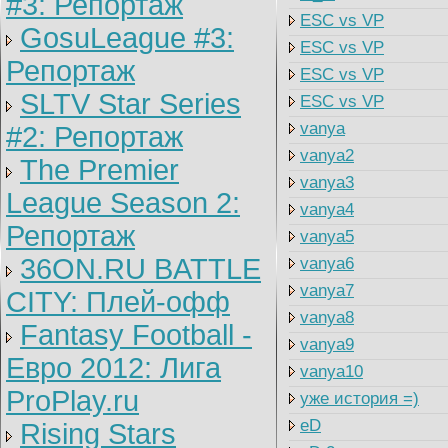
#3: Репортаж
ESC vs VP
GosuLeague #3:
ESC vs VP
Репортаж
ESC vs VP
SLTV Star Series
ESC vs VP
vanya
#2: Репортаж
vanya2
The Premier
vanya3
League Season 2:
vanya4
Репортаж
vanya5
36ON.RU BATTLE
vanya6
vanya7
CITY: Плей-офф
vanya8
Fantasy Football -
vanya9
Евро 2012: Лига
vanya10
ProPlay.ru
уже история =)
eD
Rising Stars