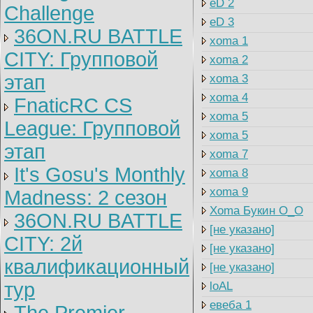
eD 2
Challenge
eD 3
36ON.RU BATTLE
xoma 1
CITY: Групповой
xoma 2
этап
xoma 3
xoma 4
FnaticRC CS
xoma 5
League: Групповой
xoma 5
этап
xoma 7
It's Gosu's Monthly
xoma 8
xoma 9
Madness: 2 сезон
Xoma Букин O_O
36ON.RU BATTLE
[не указано]
CITY: 2й
[не указано]
квалификационный
[не указано]
тур
loAL
евеба 1