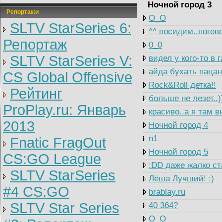
Ночной город 3
Репортажи
O_O
SLTV StarSeries 6:
^^ посидим..погово
Репортаж
0_0
SLTV StarSeries V:
видел у кого-то в
айда бухать пацан
CS Global Offensive
Rock&Roll детка!!
Рейтинг
больше не лезет..)
ProPlay.ru: Январь
красиво..а я там в
2013
Ночной город 4
n1
Fnatic FragOut
Ночной город 5
CS:GO League
:DD даже жалко ст
SLTV StarSeries
Лёша Лучший! :)
#4 CS:GO
brablay.ru
SLTV Star Series
40 364?
O_O