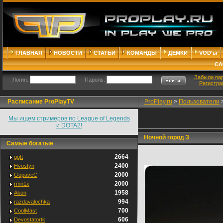
ГЛАВНАЯ
НОВОСТИ
СТАТЬИ
КОМАНДЫ
ДЕМКИ
VOD'ы
СА
Забыли па
Логин:
Пароль:
Регистра
Расписание ProPlayTV
ProPlay.ru
>
Пользователи
Мы ищем стримеров по League of Legends
и DOTA2!
Ночной город 3
Самые богатые
2664
ggtt
2400
Hvostyn
2000
GopaveC
2000
rmn1x
1958
Akon
994
razdavalochka
700
CoolMast
606
Devostatortk