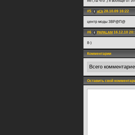
нет,ты что :) я вообще от 
#5
28.10.09 16:22
aCk
центр моды 3BP@П@
#6
16.12.10 20:
PAPALAM
8-)
Комментарии
Всего комментари
Оставить свой комментар