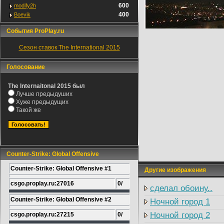
600
modify2h
400
Boevik
События ProPlay.ru
Сезон ставок The International 2015
Голосование
The Internaitonal 2015 был
Лучше предыдуших
Хуже предыдущих
Такой же
Counter-Strike: Global Offensive
Counter-Strike: Global Offensive #1
Другие изображения
csgo.proplay.ru:27016
0/
сделал обоину..
Counter-Strike: Global Offensive #2
Ночной город 1
Ночной город 2
csgo.proplay.ru:27215
0/