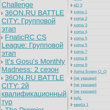
Challenge
eD 3
36ON.RU BATTLE
xoma 1
xoma 2
CITY: Групповой
xoma 3
этап
xoma 4
FnaticRC CS
xoma 5
League: Групповой
xoma 5
этап
xoma 7
xoma 8
It's Gosu's Monthly
xoma 9
Madness: 2 сезон
Xoma Букин O_O
36ON.RU BATTLE
[не указано]
CITY: 2й
[не указано]
[не указано]
квалификационный
loAL
тур
евеба 1