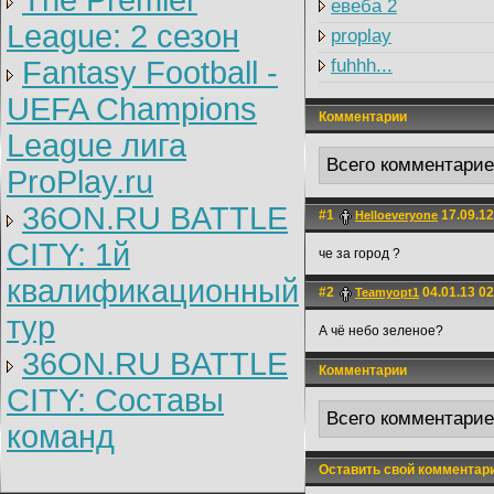
The Premier
евеба 2
League: 2 cезон
proplay
Fantasy Football -
fuhhh...
UEFA Champions
Комментарии
League лига
Всего комментари
ProPlay.ru
36ON.RU BATTLE
#1
17.09.12
Helloeveryone
CITY: 1й
че за город ?
квалификационный
#2
04.01.13 02
Teamyopt1
тур
А чё небо зеленое?
36ON.RU BATTLE
Комментарии
CITY: Составы
Всего комментари
команд
Оставить свой комментар