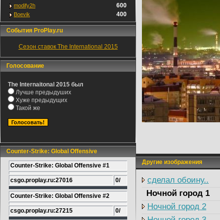
600
modify2h
400
Boevik
События ProPlay.ru
Сезон ставок The International 2015
Голосование
The Internaitonal 2015 был
Лучше предыдуших
Хуже предыдущих
Такой же
Counter-Strike: Global Offensive
Другие изображения
Counter-Strike: Global Offensive #1
сделал обоину..
csgo.proplay.ru:27016
0/
Ночной город 1
Counter-Strike: Global Offensive #2
Ночной город 2
csgo.proplay.ru:27215
0/
Ночной город 3