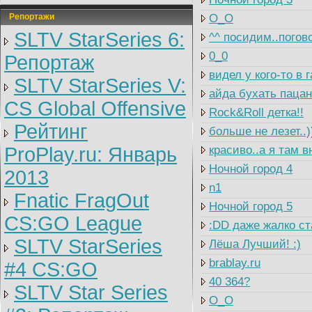
Репортажи
O_O
SLTV StarSeries 6:
^^ посидим..погово
0_0
Репортаж
видел у кого-то в
SLTV StarSeries V:
айда бухать пацан
CS Global Offensive
Rock&Roll детка!!
Рейтинг
больше не лезет..)
ProPlay.ru: Январь
красиво..а я там в
Ночной город 4
2013
n1
Fnatic FragOut
Ночной город 5
CS:GO League
:DD даже жалко ст
SLTV StarSeries
Лёша Лучший! :)
brablay.ru
#4 CS:GO
40 364?
SLTV Star Series
O_O