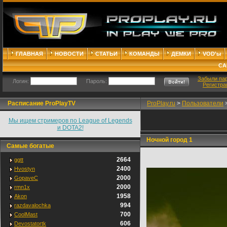
ГЛАВНАЯ
НОВОСТИ
СТАТЬИ
КОМАНДЫ
ДЕМКИ
VOD'ы
СА
Забыли па
Логин:
Пароль:
Регистра
Расписание ProPlayTV
ProPlay.ru
>
Пользователи
Мы ищем стримеров по League of Legends
и DOTA2!
Ночной город 1
Самые богатые
2664
ggtt
2400
Hvostyn
2000
GopaveC
2000
rmn1x
1958
Akon
994
razdavalochka
700
CoolMast
606
Devostatortk