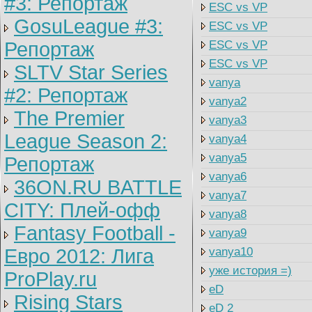
#3: Репортаж
ESC vs VP
GosuLeague #3:
ESC vs VP
Репортаж
ESC vs VP
ESC vs VP
SLTV Star Series
vanya
#2: Репортаж
vanya2
The Premier
vanya3
League Season 2:
vanya4
vanya5
Репортаж
vanya6
36ON.RU BATTLE
vanya7
CITY: Плей-офф
vanya8
Fantasy Football -
vanya9
Евро 2012: Лига
vanya10
уже история =)
ProPlay.ru
eD
Rising Stars
eD 2