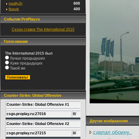
600
modify2h
400
Boevik
События ProPlay.ru
Сезон ставок The International 2015
Голосование
The Internaitonal 2015 был
Лучше предыдуших
Хуже предыдущих
Такой же
Counter-Strike: Global Offensive
Counter-Strike: Global Offensive #1
csgo.proplay.ru:27016
0/
Другие изображения
Counter-Strike: Global Offensive #2
сделал обоину..
csgo.proplay.ru:27215
0/