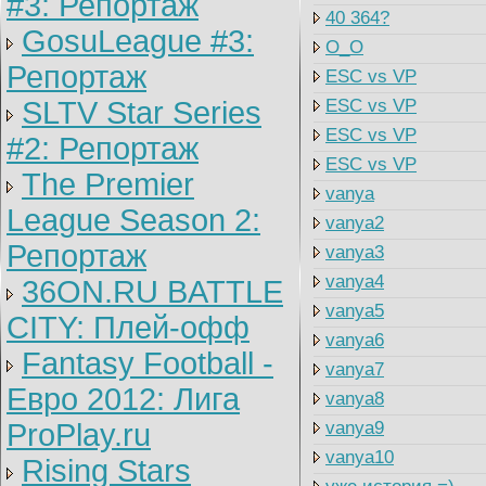
#3: Репортаж
40 364?
GosuLeague #3:
O_O
Репортаж
ESC vs VP
SLTV Star Series
ESC vs VP
ESC vs VP
#2: Репортаж
ESC vs VP
The Premier
vanya
League Season 2:
vanya2
Репортаж
vanya3
vanya4
36ON.RU BATTLE
vanya5
CITY: Плей-офф
vanya6
Fantasy Football -
vanya7
Евро 2012: Лига
vanya8
ProPlay.ru
vanya9
vanya10
Rising Stars