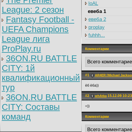
The Premier
loAL
League: 2 cезон
евеба 1
Fantasy Football -
евеба 2
UEFA Champions
proplay
fuhhh...
League лига
ProPlay.ru
Комментарии
36ON.RU BATTLE
Всего комментари
CITY: 1й
квалификационный
#1
AR4ER [Michael Jackson
тур
ёб ёба))
36ON.RU BATTLE
#2
15.12.09 10:23
whAtka
CITY: Составы
=))
команд
Комментарии
Всего комментари