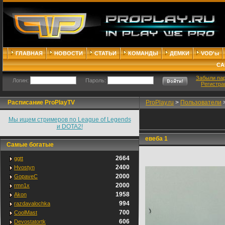
ГЛАВНАЯ
НОВОСТИ
СТАТЬИ
КОМАНДЫ
ДЕМКИ
VOD'ы
СА
Забыли па
Логин:
Пароль:
Регистра
Расписание ProPlayTV
ProPlay.ru
>
Пользователи
Мы ищем стримеров по League of Legends
и DOTA2!
евеба 1
Самые богатые
2664
ggtt
2400
Hvostyn
2000
GopaveC
2000
rmn1x
1958
Akon
994
razdavalochka
700
CoolMast
606
Devostatortk