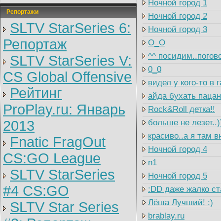
Ночной город 1
Репортажи
Ночной город 2
SLTV StarSeries 6:
Ночной город 3
Репортаж
O_O
^^ посидим..погово
SLTV StarSeries V:
0_0
CS Global Offensive
видел у кого-то в
Рейтинг
айда бухать пацан
ProPlay.ru: Январь
Rock&Roll детка!!
2013
больше не лезет..)
красиво..а я там в
Fnatic FragOut
Ночной город 4
CS:GO League
n1
SLTV StarSeries
Ночной город 5
#4 CS:GO
:DD даже жалко ст
Лёша Лучший! :)
SLTV Star Series
brablay.ru