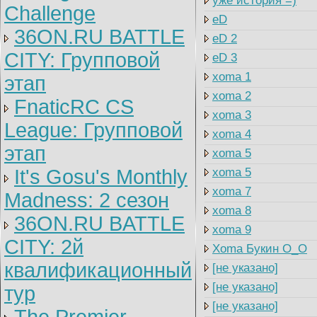
уже история =)
Challenge
eD
36ON.RU BATTLE
eD 2
CITY: Групповой
eD 3
xoma 1
этап
xoma 2
FnaticRC CS
xoma 3
League: Групповой
xoma 4
этап
xoma 5
It's Gosu's Monthly
xoma 5
xoma 7
Madness: 2 сезон
xoma 8
36ON.RU BATTLE
xoma 9
CITY: 2й
Xoma Букин O_O
квалификационный
[не указано]
[не указано]
тур
[не указано]