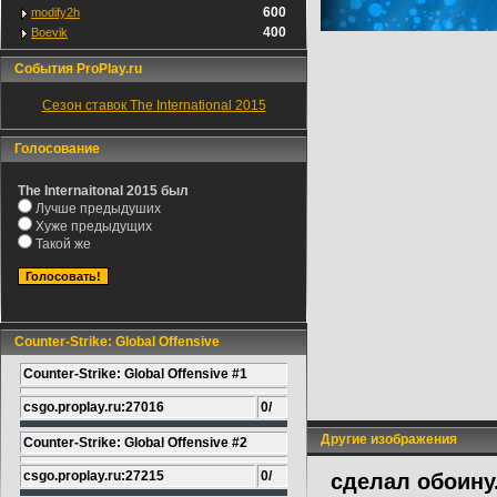
600
modify2h
400
Boevik
События ProPlay.ru
Сезон ставок The International 2015
Голосование
The Internaitonal 2015 был
Лучше предыдуших
Хуже предыдущих
Такой же
Counter-Strike: Global Offensive
Counter-Strike: Global Offensive #1
csgo.proplay.ru:27016
0/
Другие изображения
Counter-Strike: Global Offensive #2
csgo.proplay.ru:27215
0/
сделал обоину.