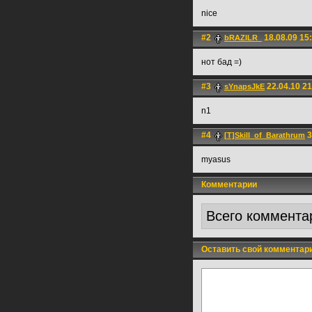
nice
#2
18.08.09 15
bRAZILR_
нот бад =)
#3
22.04.10 21
sYnapsJkE
n1
#4
3
[T]Skill_of_Barathrum
myasus
Комментарии
Всего коммента
Оставить свой комментар