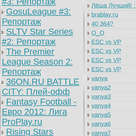
#3: Репортаж
Лёша Лучший! :
GosuLeague #3:
brablay.ru
Репортаж
40 364?
SLTV Star Series
O_O
#2: Репортаж
ESC vs VP
The Premier
ESC vs VP
League Season 2:
ESC vs VP
ESC vs VP
Репортаж
vanya
36ON.RU BATTLE
vanya2
CITY: Плей-офф
vanya3
Fantasy Football -
vanya4
Евро 2012: Лига
vanya5
ProPlay.ru
vanya6
Rising Stars
vanya7