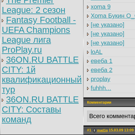
The Premier
xoma 9
League: 2 cезон
Xoma Букин O
Fantasy Football -
[не указано]
UEFA Champions
[не указано]
League лига
[не указано]
ProPlay.ru
loAL
36ON.RU BATTLE
евеба 1
CITY: 1й
евеба 2
квалификационный
proplay
тур
fuhhh...
36ON.RU BATTLE
Комментарии
CITY: Составы
Всего коммента
команд
#1
15.03.09 13:09
mad1g