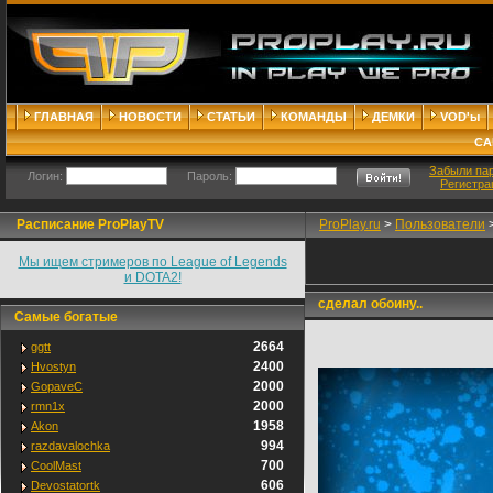
ГЛАВНАЯ
НОВОСТИ
СТАТЬИ
КОМАНДЫ
ДЕМКИ
VOD'ы
СА
Забыли па
Логин:
Пароль:
Регистра
Расписание ProPlayTV
ProPlay.ru
>
Пользователи
Мы ищем стримеров по League of Legends
и DOTA2!
сделал обоину..
Самые богатые
2664
ggtt
2400
Hvostyn
2000
GopaveC
2000
rmn1x
1958
Akon
994
razdavalochka
700
CoolMast
606
Devostatortk