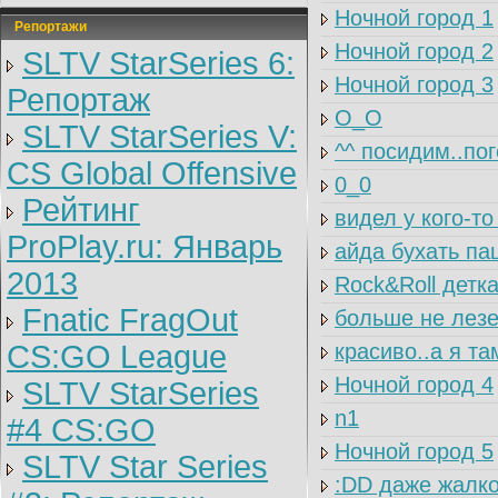
Ночной город 1
Репортажи
Ночной город 2
SLTV StarSeries 6:
Ночной город 3
Репортаж
O_O
SLTV StarSeries V:
^^ посидим..пог
CS Global Offensive
0_0
Рейтинг
видел у кого-т
ProPlay.ru: Январь
айда бухать пац
2013
Rock&Roll детка
Fnatic FragOut
больше не лезет
CS:GO League
красиво..а я та
Ночной город 4
SLTV StarSeries
n1
#4 CS:GO
Ночной город 5
SLTV Star Series
:DD даже жалко