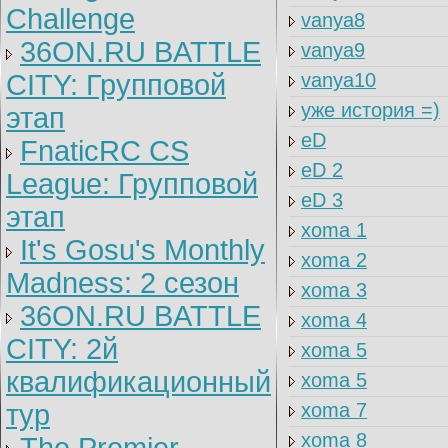
Challenge
vanya8
36ON.RU BATTLE
vanya9
CITY: Групповой
vanya10
уже история =)
этап
eD
FnaticRC CS
eD 2
League: Групповой
eD 3
этап
xoma 1
It's Gosu's Monthly
xoma 2
Madness: 2 сезон
xoma 3
36ON.RU BATTLE
xoma 4
CITY: 2й
xoma 5
квалификационный
xoma 5
тур
xoma 7
xoma 8