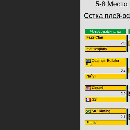
5-8 Место 
Сетка плей-о
Четвертьфиналы
FaZe Clan
2:0
mousesports
-
Quantum Bellator
Fire
0:2
Na`Vi
-
Cloud9
2:0
G2
-
SK Gaming
2:1
Fnatic