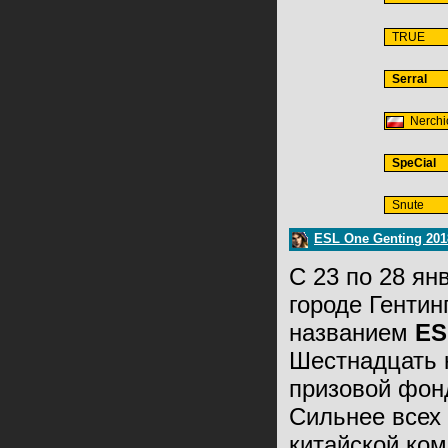
TRUE
Serral
Nerchi
SpeCial
Snute
ESL One Genting 20
С 23 по 28 ян
городе Гентин
названием
ES
Шестнадцать 
призовой фонд
Сильнее всех 
китайской ко