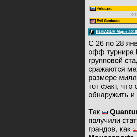
-
Virtus.pro
0:2
Evil Geniuses
ELEAGUE Major 2018
С 26 по 28 ян
офф турнира
групповой ст
сражаются ме
размере милл
тот факт, что
обнаружить и
Так
Quantum
получили стат
грандов, как