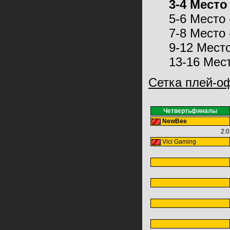
3-4 Место 
5-6 Место 
7-8 Место 
9-12 Место
13-16 Мес
Сетка плей-о
Четвертьфиналы
NewBee
2:0
Vici Gaming
-
-