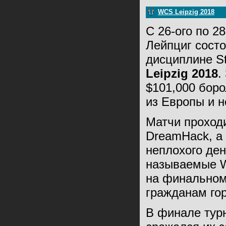
WCS Leipzig 2018
С 26-ого по 2
Лейпциг состо
дисциплине St
Leipzig 2018
.
$101,000 бор
из Европы и н
Матчи проход
DreamHack, а
неплохого ден
называемые WC
на финальном 
гражданам гор
В финале турн