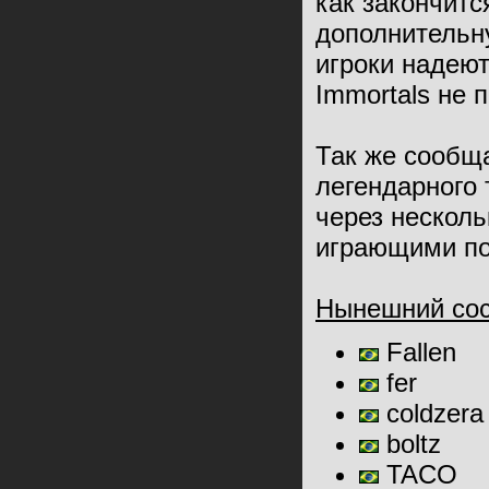
как закончитс
дополнительн
игроки надеют
Immortals не 
Так же сообща
легендарного 
через нескол
играющими по
Нынешний сос
Fallen
fer
coldzera
boltz
TACO