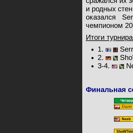
сражался их 
и родных стен
оказался
Ser
чемпионом 20
Итоги турнира
1.
Serr
2.
Sho
3-4.
N
Финальная с
Четве
Elazer
Neeb
ShoWTim