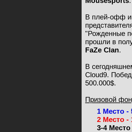
Mousesports
.
В плей-офф и
представител
"Рожденные п
прошли в полу
FaZe Clan
.
В сегодняшне
Cloud9. Побед
500.000$.
Призовой фон
1 Место - 
2 Место - 
3-4 Место 