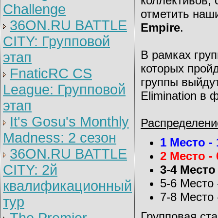
коллективов, 
Challenge
отметить наш
36ON.RU BATTLE
Empire
.
CITY: Групповой
В рамках груп
этап
которых прой
FnaticRC CS
группы выйдут
League: Групповой
Elimination в 
этап
It's Gosu's Monthly
Распределени
Madness: 2 сезон
1 Место - 
36ON.RU BATTLE
2 Место - 
CITY: 2й
3-4 Место 
5-6 Место 
квалификационный
7-8 Место 
тур
Групповая ста