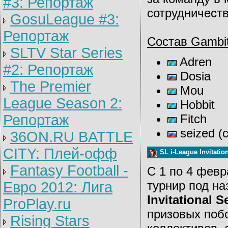
#3: Репортаж
сотрудничест
GosuLeague #3:
Репортаж
Состав Gambit
SLTV Star Series
Adren
#2: Репортаж
Dosia
The Premier
Mou
League Season 2:
Hobbit
Репортаж
Fitch
seized (
36ON.RU BATTLE
CITY: Плей-офф
SL i-League Invitatio
Fantasy Football -
С 1 по 4 фев
турнир под н
Евро 2012: Лига
Invitational 
ProPlay.ru
призовых поб
Rising Stars