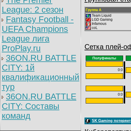
The Premier
League: 2 cезон
Группа А
Team Liquid
Fantasy Football -
LGD Gaming
Infamous
UEFA Champions
coL
League лига
Сетка плей-о
ProPlay.ru
36ON.RU BATTLE
Полуфиналы
CITY: 1й
0:0
квалификационный
тур
36ON.RU BATTLE
0:0
CITY: Составы
команд
SK Gaming потеряет