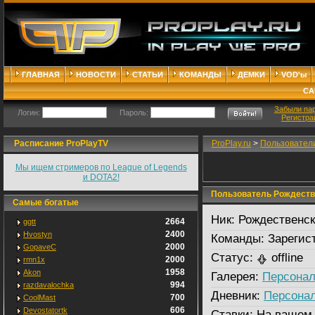
ГЛАВНАЯ
НОВОСТИ
СТАТЬИ
КОМАНДЫ
ДЕМКИ
VOD'ы
СА
Забыли па
Логин:
Пароль:
Регистра
Расписание ProPlayTV
ProPlay.ru
>
Пользовател
Мы ищем стримеров по League of Legends
и DOTA2!
Пользователь Рождеств
Самые богатые
Ник:
Рождественск
2664
ggtt
2400
Hvostyn
Команды:
Зарегис
2000
GopaveC
Статус:
offline
2000
rmn1x
1958
Akon
Галерея:
Персонал
994
razdavalochka
Дневник:
Персона
700
CoolMast
606
Devostatortk
Ставки:
На вашем