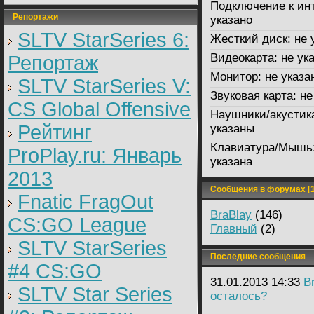
Подключение к инт
Репортажи
указано
SLTV StarSeries 6:
Жесткий диск:
не 
Видеокарта:
не ук
Репортаж
Монитор:
не указа
SLTV StarSeries V:
Звуковая карта:
не
CS Global Offensive
Наушники/акустик
Рейтинг
указаны
Клавиатура/Мышь
ProPlay.ru: Январь
указана
2013
Сообщения в форумах [1
Fnatic FragOut
BraBlay
(146)
CS:GO League
Главный
(2)
SLTV StarSeries
Последние сообщения
#4 CS:GO
31.01.2013 14:33
B
SLTV Star Series
осталось?