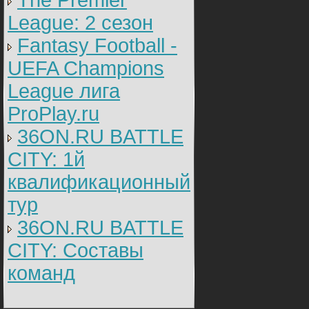
The Premier
League: 2 cезон
Fantasy Football -
UEFA Champions
League лига
ProPlay.ru
36ON.RU BATTLE
CITY: 1й
квалификационный
тур
36ON.RU BATTLE
CITY: Составы
команд