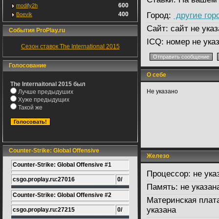
600
modify2h
400
Город:
другие гор
Boevik
Сайт:
сайт не указ
События ProPlay.ru
ICQ:
номер не ука
Сезон ставок The International 2015
Голосование
О себе
The Internaitonal 2015 был
Не указано
Лучше предыдуших
Хуже предыдущих
Такой же
Counter-Strike: Global Offensive
Железо
Counter-Strike: Global Offensive #1
Процессор:
не ука
csgo.proplay.ru:27016
0/
Память:
не указан
Counter-Strike: Global Offensive #2
Материнская плат
указана
csgo.proplay.ru:27215
0/