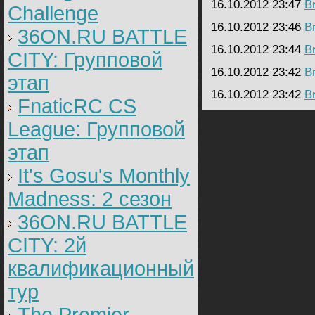
16.10.2012 23:47
B
Challenge
16.10.2012 23:46
B
36ON.RU BATTLE
16.10.2012 23:44
B
CITY: Групповой
16.10.2012 23:42
B
этап
16.10.2012 23:42
B
FnaticRC CS
League: Групповой
этап
It's Gosu's Monthly
Madness: 2 сезон
36ON.RU BATTLE
CITY: 2й
квалификационный
тур