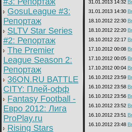
#3: Репортаж
31.01.2013 14:32
B
GosuLeague #3:
31.01.2013 14:30
B
Репортаж
18.10.2012 22:30
B
SLTV Star Series
18.10.2012 22:20
B
#2: Репортаж
18.10.2012 22:17
B
The Premier
17.10.2012 00:08
B
League Season 2:
17.10.2012 00:05
B
Репортаж
17.10.2012 00:04
B
36ON.RU BATTLE
16.10.2012 23:59
B
16.10.2012 23:58
B
CITY: Плей-офф
16.10.2012 23:56
B
Fantasy Football -
16.10.2012 23:52
B
Евро 2012: Лига
16.10.2012 23:51
B
ProPlay.ru
16.10.2012 23:48
B
Rising Stars