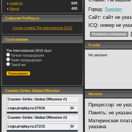
600
modify2h
400
Город:
Sweden
Boevik
Сайт:
сайт не указ
События ProPlay.ru
ICQ:
номер не ука
Сезон ставок The International 2015
Голосование
О себе
The Internaitonal 2015 был
Не указано
Лучше предыдуших
Хуже предыдущих
Такой же
Counter-Strike: Global Offensive
Железо
Counter-Strike: Global Offensive #1
Процессор:
не ука
csgo.proplay.ru:27016
0/
Память:
не указан
Counter-Strike: Global Offensive #2
Материнская плат
указана
csgo.proplay.ru:27215
0/