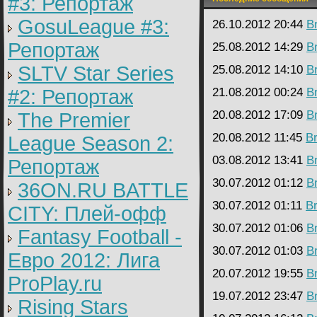
#3: Репортаж
GosuLeague #3:
26.10.2012 20:44
B
Репортаж
25.08.2012 14:29
B
SLTV Star Series
25.08.2012 14:10
B
#2: Репортаж
21.08.2012 00:24
B
20.08.2012 17:09
B
The Premier
20.08.2012 11:45
B
League Season 2:
03.08.2012 13:41
B
Репортаж
30.07.2012 01:12
B
36ON.RU BATTLE
30.07.2012 01:11
B
CITY: Плей-офф
30.07.2012 01:06
B
Fantasy Football -
30.07.2012 01:03
B
Евро 2012: Лига
20.07.2012 19:55
B
ProPlay.ru
19.07.2012 23:47
B
Rising Stars