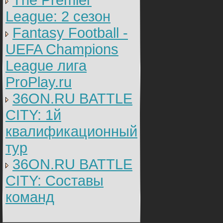
The Premier
League: 2 cезон
Fantasy Football -
UEFA Champions
League лига
ProPlay.ru
36ON.RU BATTLE
CITY: 1й
квалификационный
тур
36ON.RU BATTLE
CITY: Составы
команд