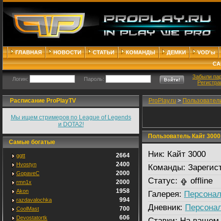
ГЛАВНАЯ
НОВОСТИ
СТАТЬИ
КОМАНДЫ
ДЕМКИ
VOD'ы
СА
Забыли па
Логин:
Пароль:
Регистра
Расписание ProPlayTV
ProPlay.ru
>
Пользовател
Мы ищем стримеров по League of Legends
и DOTA2!
Пользователь Кайт 3000
Самые богатые
Ник:
Кайт 3000
2664
ggtt
2400
Hvostyn
Команды:
Зарегис
2000
GopaveC
Статус:
offline
2000
rmn1x
1958
Akon
Галерея:
Персонал
994
razdavalochka
Дневник:
Персона
700
CoolMast
606
Devostatortk
Ставки:
На вашем