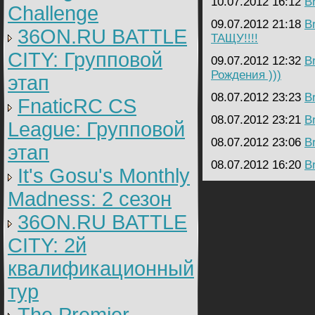
10.07.2012 16:12
B
Challenge
09.07.2012 21:18
B
36ON.RU BATTLE
ТАЩУ!!!!
CITY: Групповой
09.07.2012 12:32
B
Рождения )))
этап
08.07.2012 23:23
B
FnaticRC CS
08.07.2012 23:21
B
League: Групповой
08.07.2012 23:06
B
этап
08.07.2012 16:20
B
It's Gosu's Monthly
Madness: 2 сезон
36ON.RU BATTLE
CITY: 2й
квалификационный
тур