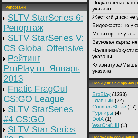
Подключение к инт
Репортажи
указано
SLTV StarSeries 6:
Жесткий диск:
не 
Видеокарта:
не ук
Репортаж
Монитор:
не указа
SLTV StarSeries V:
Звуковая карта:
не
CS Global Offensive
Наушники/акустик
Рейтинг
указаны
Клавиатура/Мышь
ProPlay.ru: Январь
указана
2013
Сообщения в форумах [1
Fnatic FragOut
BraBlay
(1233)
CS:GO League
Главный
(22)
Counter-Strike
(17)
SLTV StarSeries
Турниры
(4)
#4 CS:GO
DotA
(1)
WarCraft III
(1)
SLTV Star Series
Последние сообщения