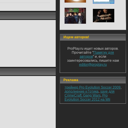
Ищем авторов!
ProPlay.ru ищет новых авторов.
Прочитайте "
Памятку для
авторов
" и, если
заинтересовались, пишите нам
editor@proplay.ru
Реклама
трейнер Pro Evolution Soccer 2009
,
дополнение к Готика
,
save для
CrimeCraft: Gang Wars
,
Pro
Evolution Soccer 2012 на Wii