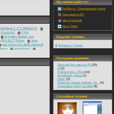
Нас можно найти тут:
ProPlay.ru - Официальная группа
Наш канал в IRC
Мы в Facebook
Мы в Twitter
 BelWest O_O COMEBACK
ChocoGirl
CYHI
Gl [тему сломал- ацк
Будущие турниры
IRIS BUTT.5l3vin
Jane
kak mHoro Ha cBete 6eperoB
Добавить турнир
ndberg
peemouzez
y]
ROSTOVSKII BARIGA
x4xo1 COMEBACK]
XaxoJl
Последние дневники
 читил [за хуча]
Xpycm
Записки без смысла [5]
(25)
ГРЯЗНЫЙ АРНОЛЬД
До 25
Ф
(2)
ГАВНО КРОВЬ И ГАВНО ДА
Я вернулась. Olya
(14)
НО КРОВЬ И ГАВНО ОГО
Китайская улица
(1)
сеньoр Помидор
ТANK
Окей.
(3)
Ранетки: Новая любовь. Ча...
(5)
Кадровые перестановки
(8)
Случайные галереи