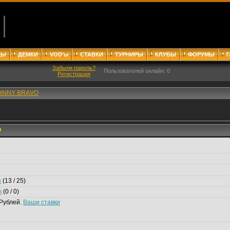
ДЫ
ДЕМКИ
VOD'ы
СТАВКИ
ТУРНИРЫ
КЛУБЫ
ФОРУМЫ
Забыли пароль?
Пользователей онлайн: 0
Регистрация
HNNY BRАVO
O
я
(13 / 25)
к
(0 / 0)
Рублей.
Ваши ставки