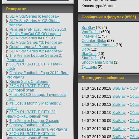
Клавиатура/Мышь:
Репортажи
SLTV StarSeries 6: Репортаж
Сообщения в форумах [8505]
SLTV StarSeries V: CS Global
Offensive
BraBlay
(7624)
Рейтинг ProPlay.ru: Январь 2013
WarCraft III
(600)
Fnatic FragOut CS:GO League
Главный
(175)
SLTV StarSeries #4 CS:GO
Counter-Strike
(53)
SLTV Star Series #3: Репортаж
League of Legends
(19)
GosuLeague #3: Репортаж
DotA
(12)
SLTV Star Series #2: Репортаж
StarCraft
(10)
The Premier League Season 2:
StarCraft II
(6)
Репортаж
ShootMania Storm
(3)
36ON.RU BATTLE CITY: Плей-
Турниры
(2)
офф
Fantasy Football - Евро 2012: Лига
ProPlay.ru
Последние сообщения
Rising Stars Challenge
36ON.RU BATTLE CITY:
14.07.2012 00:18
BraBlay
>
COM
Групповой этап
FnaticRC CS League: Групповой
14.07.2012 00:13
BraBlay
>
Обши
этап
It's Gosu's Monthly Madness: 2
14.07.2012 00:12
BraBlay
>
Обши
сезон
36ON.RU BATTLE CITY: 2й
14.07.2012 00:10
BraBlay
>
Обши
квалификационный тур
The Premier League: 2 cезон
14.07.2012 00:09
BraBlay
>
Обши
Fantasy Football - UEFA
14.07.2012 00:07
BraBlay
>
Обши
Champions League лига ProPlay.ru
36ON.RU BATTLE CITY: 1й
14.07.2012 00:05
BraBlay
>
Обши
квалификационный тур