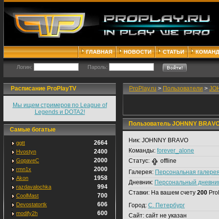
ГЛАВНАЯ
НОВОСТИ
СТАТЬИ
КОМАН
Логин:
Пароль:
Расписание ProPlayTV
ProPlay.ru
>
Пользователи
>
JO
Мы ищем стримеров по League of
Legends и DOTA2!
Пользователь JOHNNY BRАV
Самые богатые
Ник:
JOHNNY BRАVO
2664
ggtt
Команды:
forever_alone
2400
Hvostyn
2000
GopaveC
Статус:
offline
2000
rmn1x
Галерея:
Персональная галере
1958
Akon
Дневник:
Персональный дневни
994
razdavalochka
Ставки:
На вашем счету
200
Pro
700
CoolMast
606
Devostatortk
Город:
С. Петербург
600
modify2h
Сайт:
сайт не указан