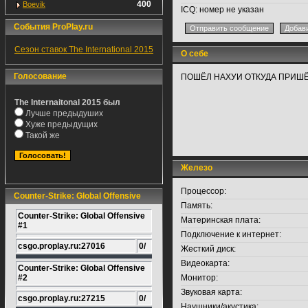
400
Boevik
ICQ:
номер не указан
События ProPlay.ru
Сезон ставок The International 2015
О себе
Голосование
ПОШЁЛ НАХУИ ОТКУДА ПРИШЁ
The Internaitonal 2015 был
Лучше предыдуших
Хуже предыдущих
Такой же
Железо
Процессор:
Counter-Strike: Global Offensive
Память:
Counter-Strike: Global Offensive
Материнская плата:
#1
Подключение к интернет:
csgo.proplay.ru:27016
0/
Жесткий диск:
Видеокарта:
Counter-Strike: Global Offensive
#2
Монитор:
Звуковая карта:
csgo.proplay.ru:27215
0/
Наушники/акустика: