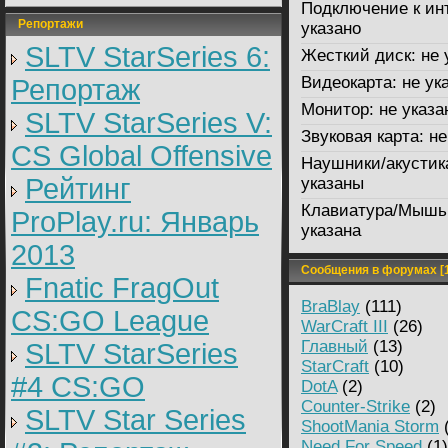
Подключение к ин
Репортажи
указано
SLTV StarSeries 6:
Жесткий диск:
не 
Видеокарта:
не ук
Репортаж
Монитор:
не указа
SLTV StarSeries V:
Звуковая карта:
не
CS Global Offensive
Наушники/акустик
Рейтинг
указаны
Клавиатура/Мышь
ProPlay.ru: Январь
указана
2013
Сообщения в форумах [1
Fnatic FragOut
BraBlay
(111)
CS:GO League
WarCraft III
(26)
Главный
(13)
SLTV StarSeries
StarCraft
(10)
#4 CS:GO
DotA
(2)
Counter-Strike
(2)
SLTV Star Series
ShootMania Storm
(
Need For Speed
(1)