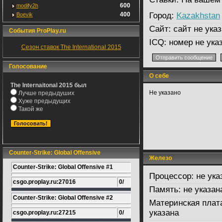
600
modify2h
400
Город:
Kazakhstan
Boevik
Сайт:
сайт не указ
События ProPlay.ru
ICQ:
номер не ука
Сезон ставок The International 2015
Голосование
О себе
The Internaitonal 2015 был
Не указано
Лучше предыдуших
Хуже предыдущих
Такой же
Counter-Strike: Global Offensive
Железо
Counter-Strike: Global Offensive #1
Процессор:
не ука
csgo.proplay.ru:27016
0/
Память:
не указан
Counter-Strike: Global Offensive #2
Материнская плат
указана
csgo.proplay.ru:27215
0/