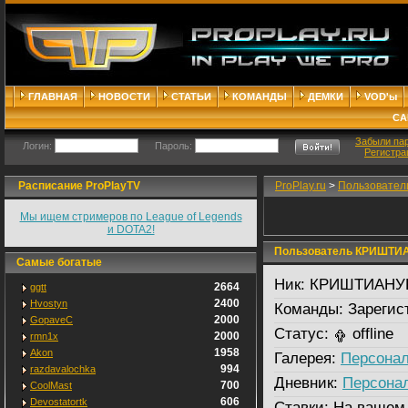
ГЛАВНАЯ
НОВОСТИ
СТАТЬИ
КОМАНДЫ
ДЕМКИ
VOD'ы
СА
Забыли па
Логин:
Пароль:
Регистра
Расписание ProPlayTV
ProPlay.ru
>
Пользовател
Мы ищем стримеров по League of Legends
и DOTA2!
Пользователь КРИШТИ
Самые богатые
Ник:
КРИШТИАНУ
2664
ggtt
2400
Hvostyn
Команды:
Зарегис
2000
GopaveC
Статус:
offline
2000
rmn1x
1958
Akon
Галерея:
Персонал
994
razdavalochka
Дневник:
Персона
700
CoolMast
606
Devostatortk
Ставки:
На вашем