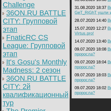
Challenge
31.08.2020 18:37
B
36ON.RU BATTLE
GeT_RiGhT ушли 
CITY: Групповой
28.07.2020 14:40
B
этап
15.07.2020 12:27
B
Virtus.pro!
FnaticRC CS
14.07.2020 13:40
B
League: Групповой
09.07.2020 18:08
B
этап
проросла?
It's Gosu's Monthly
09.07.2020 18:04
B
проросла?
Madness: 2 сезон
09.07.2020 18:03
B
36ON.RU BATTLE
проросла?
CITY: 2й
09.07.2020 18:02
B
проросла?
квалификационный
тур