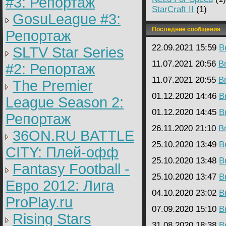
#3: Репортаж
StarCraft II
(1)
GosuLeague #3:
Последние сообщения
Репортаж
22.09.2021 15:59
B
SLTV Star Series
11.07.2021 20:56
B
#2: Репортаж
11.07.2021 20:55
B
The Premier
01.12.2020 14:46
B
League Season 2:
01.12.2020 14:45
B
Репортаж
26.11.2020 21:10
B
36ON.RU BATTLE
25.10.2020 13:49
B
CITY: Плей-офф
25.10.2020 13:48
B
Fantasy Football -
25.10.2020 13:47
B
Евро 2012: Лига
04.10.2020 23:02
B
ProPlay.ru
07.09.2020 15:10
B
Rising Stars
31.08.2020 18:38
B