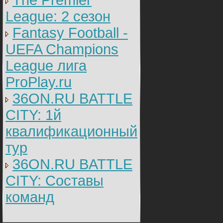
The Premier
League: 2 cезон
Fantasy Football -
UEFA Champions
League лига
ProPlay.ru
36ON.RU BATTLE
CITY: 1й
квалификационный
тур
36ON.RU BATTLE
CITY: Составы
команд