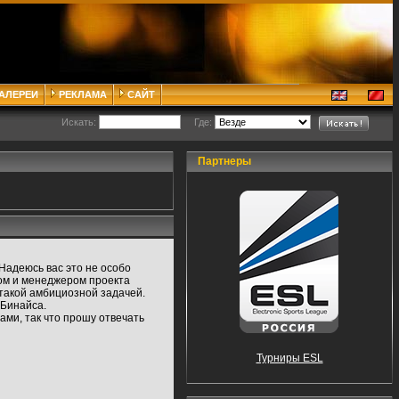
ГАЛЕРЕИ
РЕКЛАМА
САЙТ
Искать:
Где:
Партнеры
 Надеюсь вас это не особо
ром и менеджером проекта
 такой амбициозной задачей.
 Бинайса.
ами, так что прошу отвечать
Турниры ESL