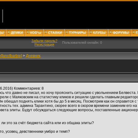
ДЫ
ДЕМКИ
VOD'ы
СТАВКИ
ТУРНИРЫ
КЛУБЫ
ФОРУМЫ
Забыли пароль?
Пользователей онлайн: 0
Регистрация
ie[fanofbarbie]
>
Дневник
6.2016) Комментариев: 8
сь что давно не писал, но хочу прояснить ситуацию с увольнением Белвеста.
трели с Маяковским на статистику кликов и решили сделать главным редакто
 обещал поднять клики хотя бы до 5 в месяц. Посмотрим как он справится с
ность тех. админа Тарантино, скорее всего в скором времени заменим его на
совета элиты. Будут обсуждаться следующие вопросы, поставленные акционер
 ли это за счёт бюджета сайта или из общака элиты?
кто, усовец, девственники умбро и темп?