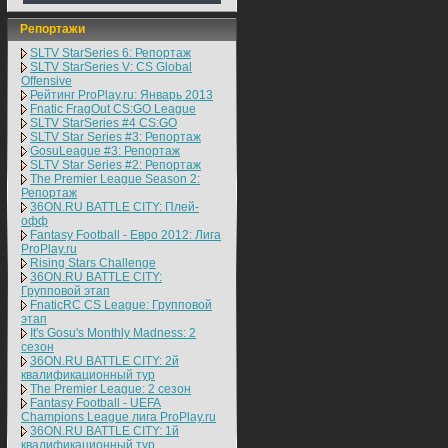
Репортажи
SLTV StarSeries 6: Репортаж
SLTV StarSeries V: CS Global
Offensive
Рейтинг ProPlay.ru: Январь 2013
Fnatic FragOut CS:GO League
SLTV StarSeries #4 CS:GO
SLTV Star Series #3: Репортаж
GosuLeague #3: Репортаж
SLTV Star Series #2: Репортаж
The Premier League Season 2:
Репортаж
36ON.RU BATTLE CITY: Плей-
офф
Fantasy Football - Евро 2012: Лига
ProPlay.ru
Rising Stars Challenge
36ON.RU BATTLE CITY:
Групповой этап
FnaticRC CS League: Групповой
этап
It's Gosu's Monthly Madness: 2
сезон
36ON.RU BATTLE CITY: 2й
квалификационный тур
The Premier League: 2 cезон
Fantasy Football - UEFA
Champions League лига ProPlay.ru
36ON.RU BATTLE CITY: 1й
квалификационный тур