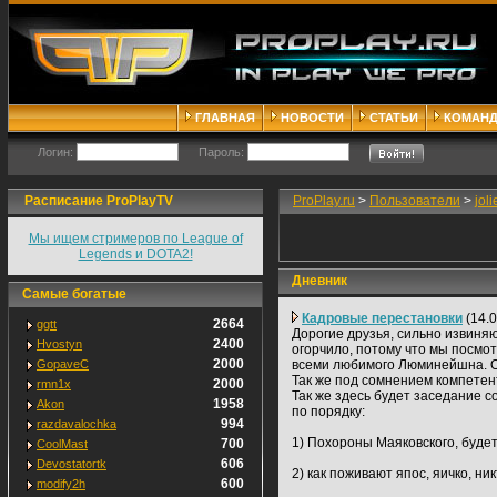
ГЛАВНАЯ
НОВОСТИ
СТАТЬИ
КОМАН
Логин:
Пароль:
Расписание ProPlayTV
ProPlay.ru
>
Пользователи
>
jol
Мы ищем стримеров по League of
Legends и DOTA2!
Дневник
Самые богатые
Кадровые перестановки
(14.0
2664
ggtt
Дорогие друзья, сильно извиняю
2400
Hvostyn
огорчило, потому что мы посмо
2000
GopaveC
всеми любимого Люминейшна. Он
Так же под сомнением компетент
2000
rmn1x
Так же здесь будет заседание 
1958
Akon
по порядку:
994
razdavalochka
1) Похороны Маяковского, будет
700
CoolMast
606
Devostatortk
2) как поживают япос, яичко, ни
600
modify2h