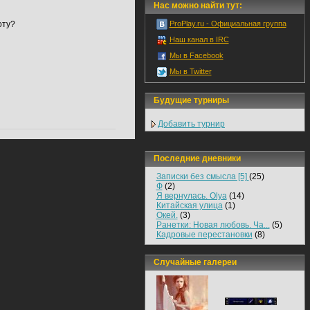
Нас можно найти тут:
оту?
ProPlay.ru - Официальная группа
Наш канал в IRC
Мы в Facebook
Мы в Twitter
Будущие турниры
Добавить турнир
Последние дневники
Записки без смысла [5]
(25)
Ф
(2)
Я вернулась. Olya
(14)
Китайская улица
(1)
Окей.
(3)
Ранетки: Новая любовь. Ча...
(5)
Кадровые перестановки
(8)
Случайные галереи