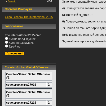
400
Boevik
3) почему невердайхуман голос
4) Почему такой талант как бор
События ProPlay.ru
5) кто такой cl_brain 1?
Сезон ставок The International 2015
6) Почему дохлокс вернулся и 
Голосование
7) Нашёл ли фан оф барби даш
8)Ну и конечно главный вопрос н
The Internaitonal 2015 был
Лучше предыдуших
Задавайте вопросы и добавляйте
Хуже предыдущих
Такой же
Counter-Strike: Global Offensive
Counter-Strike: Global Offensive
#1
csgo.proplay.ru:27016
0/
Counter-Strike: Global Offensive
#2
csgo.proplay.ru:27215
0/