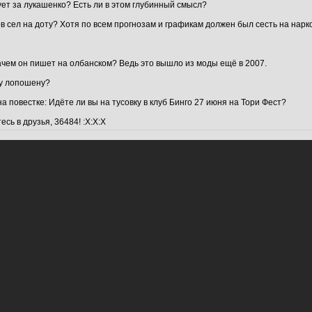
ует за лукашенко? Есть ли в этом глубинный смысл?
ов сел на доту? Хотя по всем прогнозам и графикам должен был сесть на нарк
зачем он пишет на олбанском? Ведь это вышло из моды ещё в 2007.
у лопошену?
а повестке: Идёте ли вы на тусовку в клуб Бинго 27 июня на Тори Фест?
сь в друзья, 36484! :Х:Х:Х