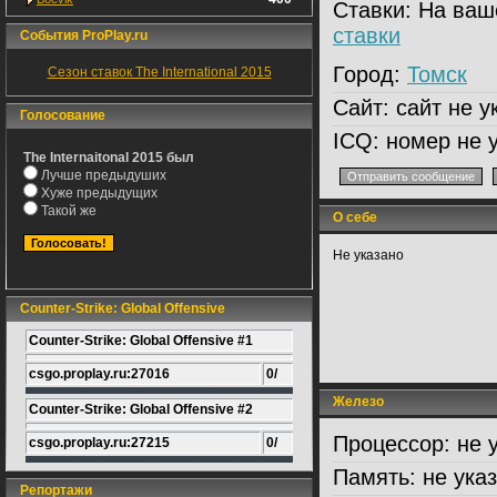
Ставки:
На ваш
ставки
События ProPlay.ru
Город:
Томск
Сезон ставок The International 2015
Сайт:
сайт не у
Голосование
ICQ:
номер не у
The Internaitonal 2015 был
Лучше предыдуших
Хуже предыдущих
Такой же
О себе
Не указано
Counter-Strike: Global Offensive
Counter-Strike: Global Offensive #1
csgo.proplay.ru:27016
0/
Железо
Counter-Strike: Global Offensive #2
Процессор:
не 
csgo.proplay.ru:27215
0/
Память:
не ука
Репортажи