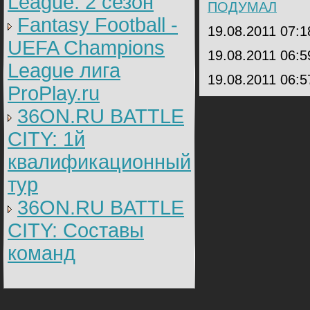
League: 2 cезон
ПОДУМАЛ
Fantasy Football -
19.08.2011 07:
UEFA Champions
19.08.2011 06:
League лига
19.08.2011 06:
ProPlay.ru
36ON.RU BATTLE
CITY: 1й
квалификационный
тур
36ON.RU BATTLE
CITY: Составы
команд