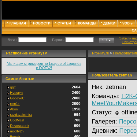
ГЛАВНАЯ
НОВОСТИ
СТАТЬИ
КОМАНДЫ
ДЕМКИ
VOD'ы
СА
Забыли па
Логин:
Пароль:
Регистра
Расписание ProPlayTV
ProPlay.ru
>
Пользовател
Мы ищем стримеров по League of Legends
и DOTA2!
Пользователь zetman
Самые богатые
Ник:
zetman
2664
ggtt
2400
Hvostyn
Команды:
H2K-
2000
GopaveC
MeetYourMaker
2000
rmn1x
1958
Akon
Статус:
offlin
994
razdavalochka
700
Галерея:
Персо
CoolMast
606
Devostatortk
Дневник:
Персо
600
modify2h
400
Boevik