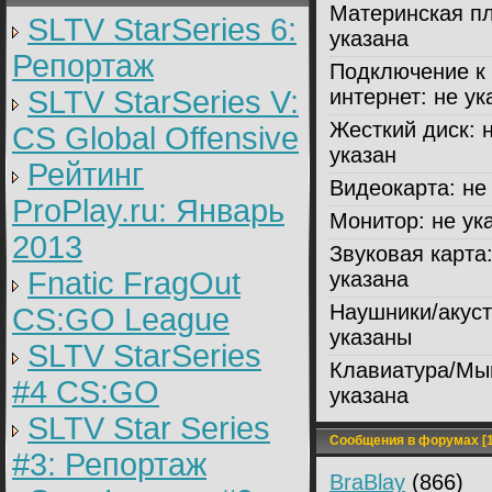
Материнская пл
SLTV StarSeries 6:
указана
Репортаж
Подключение к
SLTV StarSeries V:
интернет:
не ук
Жесткий диск:
н
CS Global Offensive
указан
Рейтинг
Видеокарта:
не 
ProPlay.ru: Январь
Монитор:
не ук
2013
Звуковая карта
Fnatic FragOut
указана
Наушники/акуст
CS:GO League
указаны
SLTV StarSeries
Клавиатура/Мы
#4 CS:GO
указана
SLTV Star Series
Сообщения в форумах [1
#3: Репортаж
BraBlay
(866)