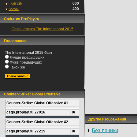
600
modify2h
400
Boevik
События ProPlay.ru
Сезон ставок The International 2015
Голосование
The Internaitonal 2015 был
Лучше предыдуших
Хуже предыдущих
Такой же
Counter-Strike: Global Offensive
Counter-Strike: Global Offensive #1
csgo.proplay.ru:27016
0/
Другие изображения
Counter-Strike: Global Offensive #2
Без паники
csgo.proplay.ru:27215
0/