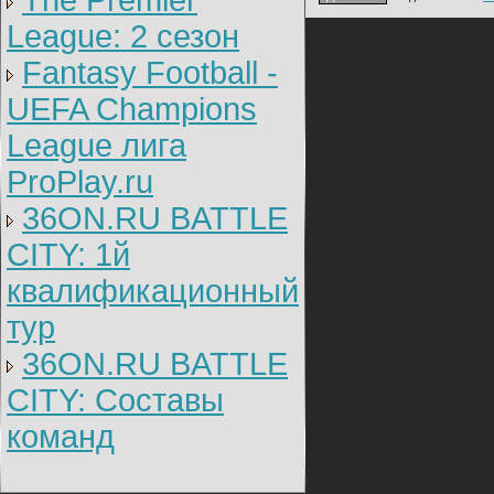
The Premier
League: 2 cезон
Fantasy Football -
UEFA Champions
League лига
ProPlay.ru
36ON.RU BATTLE
CITY: 1й
квалификационный
тур
36ON.RU BATTLE
CITY: Составы
команд