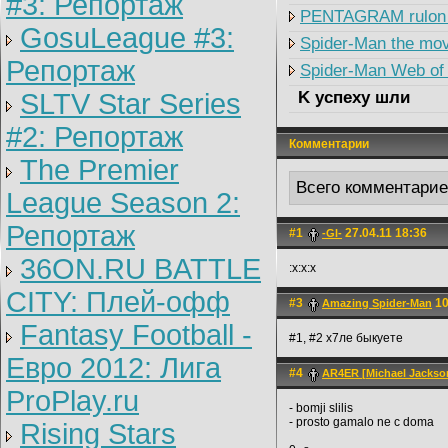
#3: Репортаж
PENTAGRAM rulon
GosuLeague #3:
Spider-Man the mov
Репортаж
Spider-Man Web of
SLTV Star Series
K успеху шли
#2: Репортаж
Комментарии
The Premier
Всего комментари
League Season 2:
Репортаж
#1
27.04.11 18:36
-Gl-
36ON.RU BATTLE
:x:x:x
CITY: Плей-офф
#3
10
Amazing Spider-Man
Fantasy Football -
#1, #2 х7ле быкуете
Евро 2012: Лига
#4
AR4ER [Michael Jackson
ProPlay.ru
- bomji slilis
- prosto gamalo ne c doma
Rising Stars