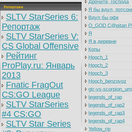
Дрочите, господа
Репортажи
Я бы вдул, потсо
SLTV StarSeries 6:
Вдул бы офк
Репортаж
O_GOD C@pitan Pl
Я
SLTV StarSeries V:
Я в деревне
CS Global Offensive
Копы
Рейтинг
Hooch_1
ProPlay.ru: Январь
Hooch_2
2013
Hooch_3
Hooch_benzovoz
Fnatic FragOut
gtr-vs-scorpion_um
CS:GO League
legends_of_rap
SLTV StarSeries
legends_of_rap2
#4 CS:GO
legends_of_rap3
legends_of_rap4
SLTV Star Series
Yellow_rip