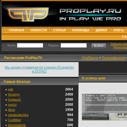
ГЛАВНАЯ
НОВОСТИ
СТАТЬИ
КОМАНДЫ
ДЕМКИ
VOD'ы
СА
Забыли па
Логин:
Пароль:
Регистра
Расписание ProPlayTV
ProPlay.ru
>
Пользователи
Мы ищем стримеров по League of Legends
и DOTA2!
K успеху шли
Самые богатые
2664
ggtt
2400
Hvostyn
2000
GopaveC
2000
rmn1x
1958
Akon
994
razdavalochka
700
CoolMast
606
Devostatortk