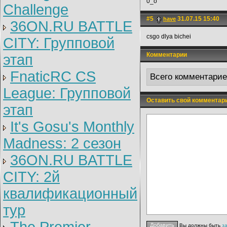
0_o
Challenge
#5
31.07.15 15:40
have
36ON.RU BATTLE
csgo dlya bichei
CITY: Групповой
Комментарии
этап
FnaticRC CS
Всего комментари
League: Групповой
Оставить свой комментар
этап
It's Gosu's Monthly
Madness: 2 сезон
36ON.RU BATTLE
CITY: 2й
квалификационный
тур
Вы должны быть
з