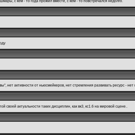
шмары, с кем - то года прожил вместе, с кем - то повстречался недолго.
воду
ловы", нет активности от ньюсмейкеров, нет стремления развивать ресурс - не
той своей актуальности таких дисциплин, как вк3, кс1.6 на мировой сцене..