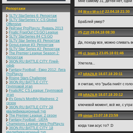
Мне самому 31, детей нет, одни 
Репортажи
#4
22.04.18 21:30
W-e-r-W-o-l-F
SLTV StarSeries 6: Репортаж
SLTV StarSeries V: CS Global
БраБлей умер?
Offensive
Рейтинг ProPlay.ru: Январь 2013
Fnatic FragOut CS:GO League
#5
29.04.18 08:30
Z1ff
SLTV StarSeries #4 CS:GO
SLTV Star Series #3: Репортаж
Да, походу все, можно сливать 
GosuLeague #3: Репортаж
SLTV Star Series #2: Репортаж
The Premier League Season 2:
#6
23.05.18 01:46
cl_brain 1
Репортаж
36ON.RU BATTLE CITY: Плей-
Улетела...
офф
Fantasy Football - Евро 2012: Лига
ProPlay.ru
#7
18.07.18 20:11
bRAZILR
Rising Stars Challenge
36ON.RU BATTLE CITY:
я считаю, что "рыба гниёт с го
Групповой этап
FnaticRC CS League: Групповой
этап
#8
18.07.18 20:12
bRAZILR
It's Gosu's Monthly Madness: 2
сезон
ключевой момент, всё же, с утра
36ON.RU BATTLE CITY: 2й
квалификационный тур
The Premier League: 2 cезон
#9
23.07.18 23:59
sintax
Fantasy Football - UEFA
Champions League лига ProPlay.ru
когда там асус то? :D
36ON.RU BATTLE CITY: 1й
квалификационный тур