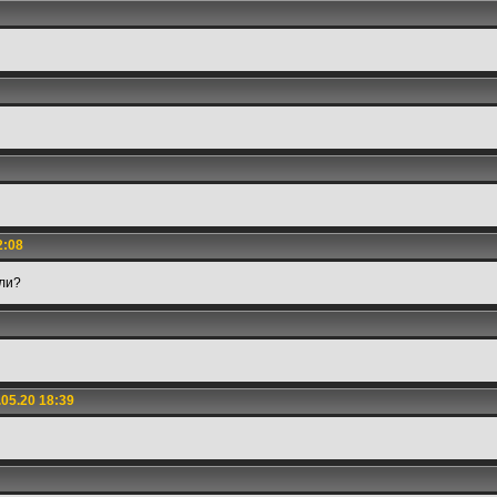
2:08
шли?
05.20 18:39