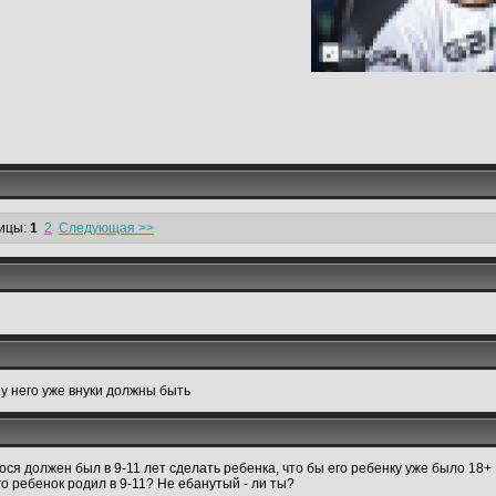
ицы:
1
2
Следующая >>
 у него уже внуки должны быть
 Дося должен был в 9-11 лет сделать ребенка, что бы его ребенку уже было 18+
го ребенок родил в 9-11? Не ебанутый - ли ты?