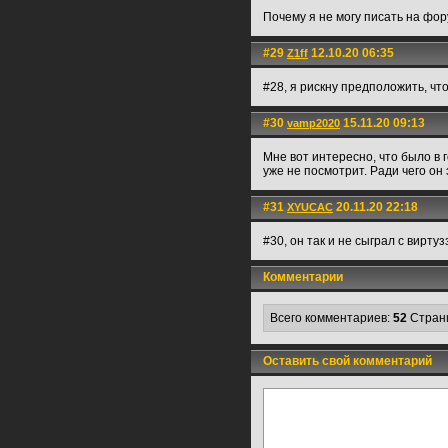
Почему я не могу писать на фо
#29
12.10.20 06:35
Z1ff
#28, я рискну предположить, чт
#30
15.11.20 09:13
vamp2020
Мне вот интересно, что было в г
уже не посмотрит. Ради чего он
#31
20.11.20 22:18
XYUCAC
#30, он так и не сыграл с виртуз
Комментарии
Всего комментариев:
52
Стран
Оставить свой комментарий