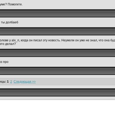
руме? Помогите.
о ты долбаеб
олове у alx_n, когда он писал эту новость. Неужели он уже не знал, что она б
 это делал?
зз про
ицы:
1
2
Следующая >>