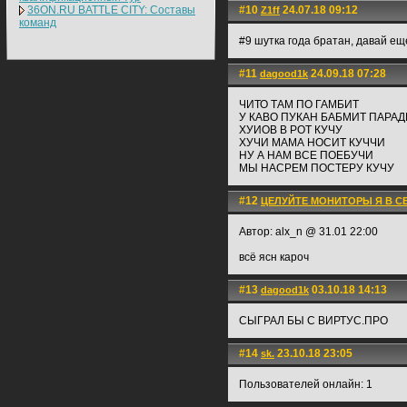
36ON.RU BATTLE CITY: Составы
#10
24.07.18 09:12
Z1ff
команд
#9 шутка года братан, давай ещ
#11
24.09.18 07:28
dagood1k
ЧИТО ТАМ ПО ГАМБИТ
У КАВО ПУКАН БАБМИТ ПАРАД
ХУИОВ В РОТ КУЧУ
ХУЧИ МАМА НОСИТ КУЧЧИ
НУ А НАМ ВСЕ ПОЕБУЧИ
МЫ НАСРЕМ ПОСТЕРУ КУЧУ
#12
ЦЕЛУЙТЕ МОНИТОРЫ Я В С
Автор: alx_n @ 31.01 22:00
всё ясн кароч
#13
03.10.18 14:13
dagood1k
СЫГРАЛ БЫ С ВИРТУС.ПРО
#14
23.10.18 23:05
sk.
Пользователей онлайн: 1