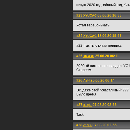
пизда 2020 год, ебаный год, Ки
#23
08.06.20 16:33
XYUCAC
Устал теребонькать
#24
18.06.20 15:57
XYUCAC
#22, так ты с китая вернись
#25
25.06.20 06:11
sb.AsH
2020ый никого не пощадил. УС1,
Стареем.
#26
25.06.20 06:14
AsH
Эх, даже свой "счастливый" 777
Было время.
#27
07.08.20 02:55
c1q3-
Task
#28
07.08.20 02:55
c1q3-