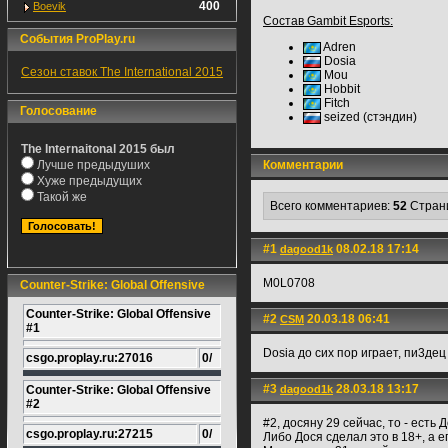
400
Boevik
Состав Gambit Esports:
События ProPlay.ru
Adren
Dosia
Сезон ставок The International 2015
Mou
Hobbit
Fitch
Голосование
seized (стэндин)
The Internaitonal 2015 был
Лучше предыдуших
Комментарии
Хуже предыдущих
Такой же
Всего комментариев:
52
Стран
#1
08.02.18 17:14
dagood1k
M0L0708
Counter-Strike: Global Offensive
Counter-Strike: Global Offensive
#2
20.03.18 06:41
CSM
#1
Dosia до сих пор играет, пи3дец
csgo.proplay.ru:27016
0/
#3
28.03.18 13:17
Counter-Strike: Global Offensive
dagood1k
#2
#2, досяну 29 сейчас, то - есть
csgo.proplay.ru:27215
0/
Либо Дося сделал это в 18+, а е