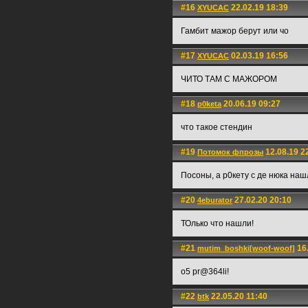
#16
22.02.19 18:39
XYUCAC
Гамбит мажор берут или чо
#17
02.03.19 16:56
XYUCAC
ЧИТО ТАМ С МАЖОРОМ
#18
20.06.19 09:27
p0keta
что такое стендин
#19
12.08.19 2
Потомок фпрозы
Посоны, а р0кету с де нюка на
#20
27.02.20 20:10
4eburator
ТОлько что нашли!
#21
16.
mutim_boshki[woof-woof]
o5 pr@364li!
#22
22.05.20 11:40
btk