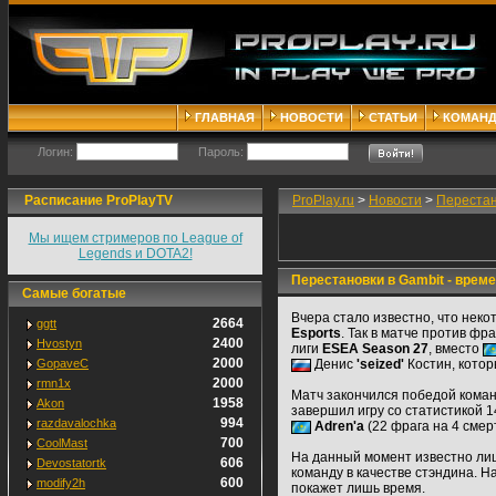
ГЛАВНАЯ
НОВОСТИ
СТАТЬИ
КОМАН
Логин:
Пароль:
Расписание ProPlayTV
ProPlay.ru
>
Новости
>
Перестан
Мы ищем стримеров по League of
Legends и DOTA2!
Перестановки в Gambit - врем
Самые богатые
Вчера стало известно, что нек
2664
ggtt
Esports
. Так в матче против фр
2400
Hvostyn
лиги
ESEA Season 27
, вместо
2000
GopaveC
Денис
'seized'
Костин, котор
2000
rmn1x
Матч закончился победой команд
1958
Akon
завершил игру со статистикой 1
994
razdavalochka
Adren'a
(22 фрага на 4 смер
700
CoolMast
На данный момент известно лиш
606
Devostatortk
команду в качестве стэндина. Н
600
modify2h
покажет лишь время.