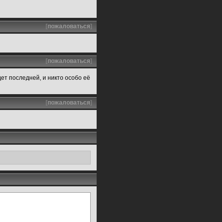
[
пожаловаться
]
[
пожаловаться
]
удет последней, и никто особо её
[
пожаловаться
]