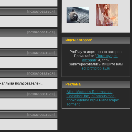
[
пожаловаться
]
[
пожаловаться
]
Ищем авторов!
ProPlay.ru ищет новых авторов.
[
пожаловаться
]
Прочитайте "
Памятку для
авторов
" и, если
заинтересовались, пишите нам
editor@proplay.ru
[
пожаловаться
]
т наплыва пользователей..
Реклама
Alice: Madness Returns mod
,
[
пожаловаться
]
Godfather, the
,
inFamous mod
,
прохождение игры Planescape:
Torment
[
пожаловаться
]