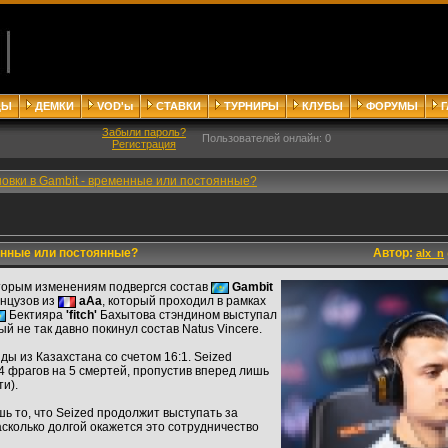
ДЫ
ДЕМКИ
VOD'ы
СТАВКИ
ТУРНИРЫ
КЛУБЫ
ФОРУМЫ
Забыли пароль?
Пользователей онлайн: 0
Регистрация
овки в Gambit - временные или постоянные?
енные или постоянные?
Автор:
alx_n
оторым изменениям подвергся состав
Gambit
анцузов из
aAa
, который проходил в рамках
Бектияра
'fitch'
Бахытова стэндином выступал
ый не так давно покинул состав Natus Vincere.
ы из Казахстана со счетом 16:1. Seized
4 фрагов на 5 смертей, пропустив вперед лишь
ти).
ь то, что Seized продолжит выступать за
асколько долгой окажется это сотрудничество