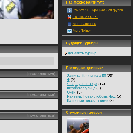
Нас можно найти тут:
ProPlay.ru - Официальная группа
Наш канал в IRC
Мы в Facebook
Мы в Twitter
Будущие турниры
Добавить турнир
Последние дневники
[
пожаловаться
]
Записки без смысла [5]
(25)
Ф
(2)
Я вернулась. Olya
(14)
Китайская улица
(1)
Окей.
(3)
[
пожаловаться
]
Ранетки: Новая любовь. Ча...
(5)
Кадровые перестановки
(8)
Случайные галереи
[
пожаловаться
]