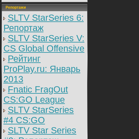
Репортажи
SLTV StarSeries 6:
Репортаж
SLTV StarSeries V:
CS Global Offensive
Рейтинг
ProPlay.ru: Январь
2013
Fnatic FragOut
CS:GO League
SLTV StarSeries
#4 CS:GO
SLTV Star Series