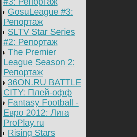
#3: Репортаж
GosuLeague #3:
Репортаж
SLTV Star Series
#2: Репортаж
The Premier
League Season 2:
Репортаж
36ON.RU BATTLE
CITY: Плей-офф
Fantasy Football -
Евро 2012: Лига
ProPlay.ru
Rising Stars