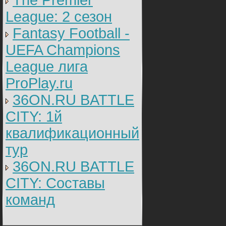
The Premier
League: 2 cезон
Fantasy Football -
UEFA Champions
League лига
ProPlay.ru
36ON.RU BATTLE
CITY: 1й
квалификационный
тур
36ON.RU BATTLE
CITY: Составы
команд