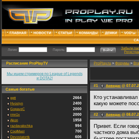
ГЛАВНАЯ
НОВОСТИ
СТАТЬИ
КОМАНДЫ
ДЕМКИ
VOD'ы
СА
Забыли па
Логин:
Пароль:
Регистра
Расписание ProPlayTV
ProPlay.ru
>
Форумы
>
Br
Мы ищем стримеров по League of Legends
и DOTA2!
#1
@ 07.07.2
Арвидас
Самые богатые
Кто устанавливал
2664
ggtt
какую можете пос
2400
Hvostyn
2000
GopaveC
2000
#2
@ 08.07.2
rmn1x
Арвидас
1958
Akon
Привет. Если гово
994
razdavalochka
700
CoolMast
частного дома вы
606
Devostatortk
быстрее поставить