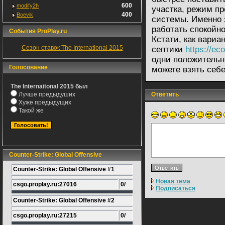
600
modify2h
участка, режим п
400
Boevik
системы. Именно э
работать спокойно
События ProPlay.ru
Кстати, как вариа
Сезон ставок The International 2015
септики
https://ec
одни положительн
Голосование
можете взять себе
The Internaitonal 2015 был
Лучше предыдуших
Ответить
Хуже предыдущих
Такой же
Counter-Strike: Global Offensive
Counter-Strike: Global Offensive #1
Новая тема
csgo.proplay.ru:27016
0/
Подписаться
Counter-Strike: Global Offensive #2
csgo.proplay.ru:27215
0/