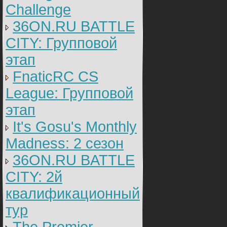
Challenge
36ON.RU BATTLE
CITY: Групповой
этап
FnaticRC CS
League: Групповой
этап
It's Gosu's Monthly
Madness: 2 сезон
36ON.RU BATTLE
CITY: 2й
квалификационный
тур