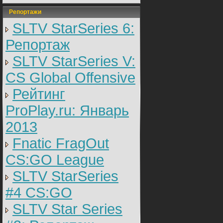
Репортажи
SLTV StarSeries 6:
Репортаж
SLTV StarSeries V:
CS Global Offensive
Рейтинг
ProPlay.ru: Январь
2013
Fnatic FragOut
CS:GO League
SLTV StarSeries
#4 CS:GO
SLTV Star Series