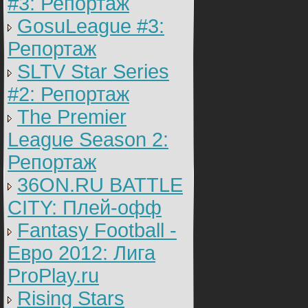
#3: Репортаж
GosuLeague #3:
Репортаж
SLTV Star Series
#2: Репортаж
The Premier
League Season 2:
Репортаж
36ON.RU BATTLE
CITY: Плей-офф
Fantasy Football -
Евро 2012: Лига
ProPlay.ru
Rising Stars