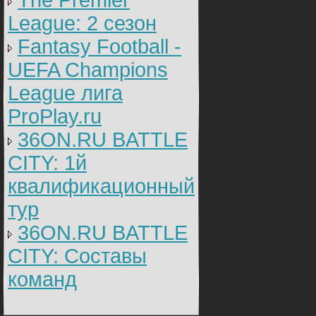
The Premier
League: 2 cезон
Fantasy Football -
UEFA Champions
League лига
ProPlay.ru
36ON.RU BATTLE
CITY: 1й
квалификационный
тур
36ON.RU BATTLE
CITY: Составы
команд