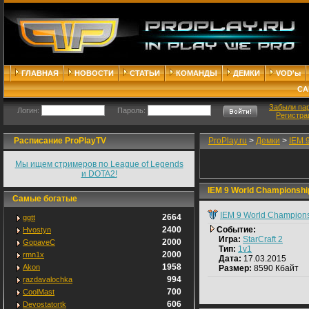
ГЛАВНАЯ
НОВОСТИ
СТАТЬИ
КОМАНДЫ
ДЕМКИ
VOD'ы
СА
Забыли па
Логин:
Пароль:
Регистра
Расписание ProPlayTV
ProPlay.ru
>
Демки
>
IEM 
Мы ищем стримеров по League of Legends
и DOTA2!
IEM 9 World Championship
Самые богатые
IEM 9 World Champion
2664
ggtt
2400
Событие:
Hvostyn
Игра:
StarCraft 2
2000
GopaveC
Тип:
1v1
2000
rmn1x
Дата:
17.03.2015
1958
Akon
Размер:
8590 Кбайт
994
razdavalochka
700
CoolMast
606
Devostatortk