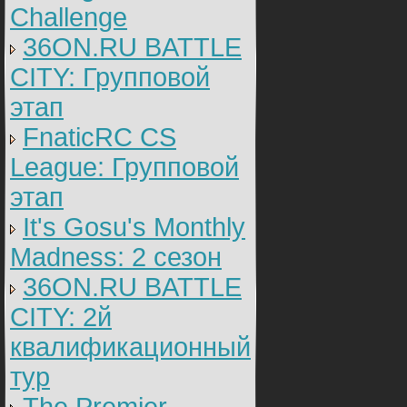
Challenge
36ON.RU BATTLE
CITY: Групповой
этап
FnaticRC CS
League: Групповой
этап
It's Gosu's Monthly
Madness: 2 сезон
36ON.RU BATTLE
CITY: 2й
квалификационный
тур