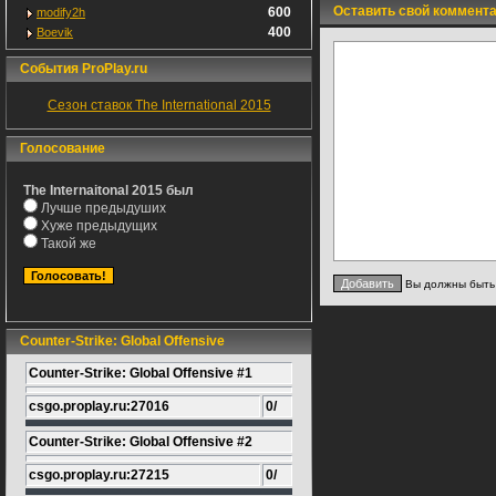
Оставить свой коммент
600
modify2h
400
Boevik
События ProPlay.ru
Сезон ставок The International 2015
Голосование
The Internaitonal 2015 был
Лучше предыдуших
Хуже предыдущих
Такой же
Вы должны быт
Counter-Strike: Global Offensive
Counter-Strike: Global Offensive #1
csgo.proplay.ru:27016
0/
Counter-Strike: Global Offensive #2
csgo.proplay.ru:27215
0/