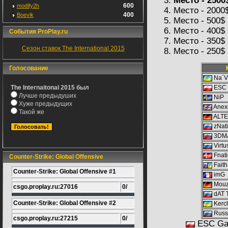
Место - 2500
600
modify2h
Место - 2000
400
Boevik
Место - 500$
Место - 400$
События ProPlay.ru
Место - 350$
Сезон ставок The International 2015
Место - 250$
Голосование
Na`V
The Internaitonal 2015 был
ESC 
Лучше предыдуших
NiP
Хуже предыдущих
Anex
Такой же
ALT
zNat
3DM
Virtu
Fnati
Counter-Strike: Global Offensive
Faith
Counter-Strike: Global Offensive #1
imG
Mou
csgo.proplay.ru:27016
0/
dAT 
Counter-Strike: Global Offensive #2
Kerc
Russi
csgo.proplay.ru:27215
0/
ESC Ga