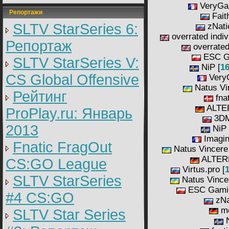
VeryGa
Репортажи
Fait
SLTV StarSeries 6:
zNati
overrated indiv
Репортаж
overrated 
ESC G
SLTV StarSeries V:
NiP [
16
CS Global Offensive
Very
Natus Vi
Рейтинг
fnat
ALTE
ProPlay.ru: Январь
3DM
2013
NiP 
Imagin
Fnatic FragOut
Natus Vincere 
ALTER
CS:GO League
Virtus.pro [
1
SLTV StarSeries
Natus Vincer
ESC Gamin
#4 CS:GO
zNa
mo
SLTV Star Series
N