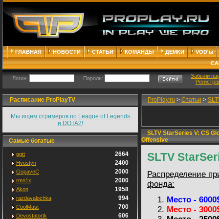
ГЛАВНАЯ
НОВОСТИ
СТАТЬИ
КОМАНДЫ
ДЕМКИ
VOD'ы
СА
Забыли па
Логин:
Пароль:
Регистра
Расписание ProPlayTV
ProPlay.ru
>
Статьи
>
SLTV
Мы ищем стримеров по League of Legends
и DOTA2!
SLTV StarSeries V: CS Glo
Offensive
Самые богатые
2664
SLTV StarSer
ggtt
2400
Hvostyn
2000
GopaveC
Распределение пр
2000
rmn1x
фонда:
1958
Akon
994
razdavalochka
Место - 6000
700
CoolMast
Место - 3000
606
Devostatortk