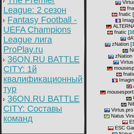
The Premier
Virtus
League: 2 cезон
fnat
fnatic [
Fantasy Football -
Imagi
ALTERNA
UEFA Champions
fnatic [
1
League лига
dAT
zNation [
ProPlay.ru
Ni
zNation 
36ON.RU BATTLE
Virtus.
CITY: 1й
mousespo
fnati
квалификационный
Imagin
тур
mousesports
36ON.RU BATTLE
N
NiP
CITY: Составы
Virtus.pro 
Natus Vinc
команд
ES
ESC Gam
Natus 