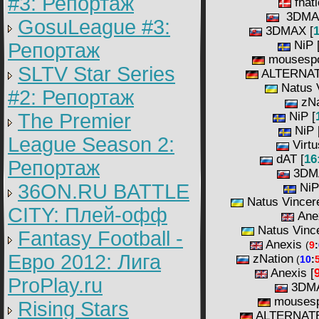
#3: Репортаж
fnati
3DMA
GosuLeague #3:
3DMAX [
1
NiP 
Репортаж
mousespo
SLTV Star Series
ALTERNAT
Natus 
#2: Репортаж
zNa
The Premier
NiP [
NiP 
League Season 2:
Virtu
dAT [
16
Репортаж
3DM
36ON.RU BATTLE
NiP
Natus Vincere
CITY: Плей-офф
Anex
Natus Vinc
Fantasy Football -
Anexis
(
9
:
Евро 2012: Лига
zNation
(
10
:
Anexis [
ProPlay.ru
3DMA
mousesp
Rising Stars
ALTERNATE