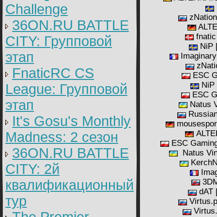
Challenge
zNation
36ON.RU BATTLE
ALTE
fnatic
CITY: Групповой
NiP 
этап
Imaginary
zNati
FnaticRC CS
ESC G
NiP 
League: Групповой
ESC Ga
этап
Natus V
Russian 
It's Gosu's Monthly
mousesport
ALTE
Madness: 2 сезон
ESC Gaming
36ON.RU BATTLE
Natus Vin
KerchN
CITY: 2й
Imag
квалификационный
3DM
dAT 
тур
Virtus.p
Virtus.