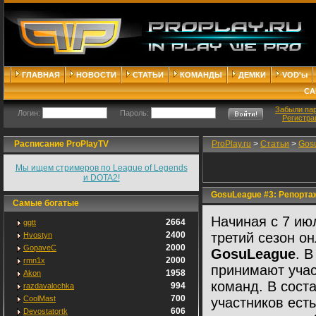
ГЛАВНАЯ
НОВОСТИ
СТАТЬИ
КОМАНДЫ
ДЕМКИ
VOD'ы
СА
Забыли па
Логин:
Пароль:
Регистра
Расписание ProPlayTV
ProPlay.ru
>
Статьи
>
Gos
Мы ищем стримеров по League of Legends
и DOTA2!
GosuLeague #3: Репорта
Самые богатые
Начиная с 7 июл
2664
ggtt
2400
третий сезон о
Hvostyn
2000
GopaveC
GosuLeague
. 
2000
rmn1x
принимают учас
1958
Akon
команд. В сост
994
razdavalochka
700
CoolMast
участников есть
606
Devostatortk