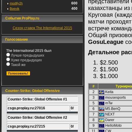
представители 
600
modify2h
казахстанцы из
400
Boevik
Круговая (кажд
События ProPlay.ru
матчи проходят 
встрече команда
Сезон ставок The International 2015
Общий призовой
Голосование
GosuLeague
со
The Internaitonal 2015 был
Детальное рас
Лучше предыдуших
Хуже предыдущих
$2.500
Такой же
$1.500
$1.000
#
Турнирна
Counter-Strike: Global Offensive
2
Keita
3
mousesports
Counter-Strike: Global Offensive #1
5
mTw
csgo.proplay.ru:27016
0/
6
M5.BenQ
7
NEXT
Counter-Strike: Global Offensive #2
8
Darer
9
HelloMoto
csgo.proplay.ru:27215
0/
11
CW