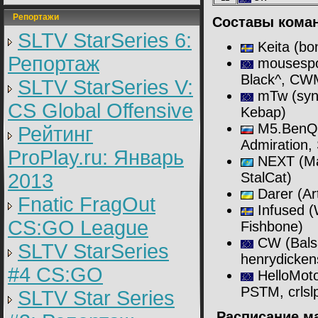
Репортажи
Составы кома
SLTV StarSeries 6:
Keita (
bon
Репортаж
mousespo
Black^, CW
SLTV StarSeries V:
mTw (
syn
CS Global Offensive
Kebap
)
M5.BenQ
Рейтинг
Admiration, 
ProPlay.ru: Январь
NEXT (
Ma
2013
StalCat
)
Darer (
Ar
Fnatic FragOut
Infused (
CS:GO League
Fishbone)
CW (
Bal
SLTV StarSeries
henrydicke
#4 CS:GO
HelloMoto
PSTM, crlsl
SLTV Star Series
Расписание м