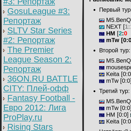
#3: Репортаж
GosuLeague #3:
Первый тур
Репортаж
M5.BenQ
NEXT [
1:
SLTV Star Series
HM
[
2
:
0
#2: Репортаж
mTw
[0:
The Premier
Второй тур:
League Season 2:
M5.BenQ
mousespo
Репортаж
Keita [
0:
36ON.RU BATTLE
mTw
[0:0
CITY: Плей-офф
Третий
тур:
Fantasy Football -
M5.BenQ
Евро 2012: Лига
mTw [
0:0
HM [
0:0]
ProPlay.ru
Keita
[0:
Rising Stars