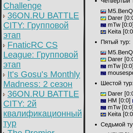
Четвёртый
Challenge
M5.BenQ
36ON.RU BATTLE
Darer [
0:
CITY: Групповой
mTw [
0:0
Keita
[0:
этап
Пятый тур:
FnaticRC CS
M5.BenQ
League: Групповой
Darer [
0:
этап
mTw [
0:0
It's Gosu's Monthly
mousespo
Madness: 2 сезон
Шестой тур
36ON.RU BATTLE
Darer [
0:
HM
[
0:0
]
CITY: 2й
mTw [
0:0
квалификационный
Keita
[0:
тур
Седьмой т