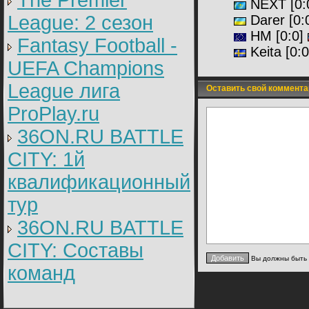
The Premier
NEXT [
0:
League: 2 cезон
Darer [
0:
HM [
0:0]
Fantasy Football -
Keita
[0:
UEFA Champions
League лига
Оставить свой коммента
ProPlay.ru
36ON.RU BATTLE
CITY: 1й
квалификационный
тур
36ON.RU BATTLE
CITY: Составы
Вы должны быть
команд