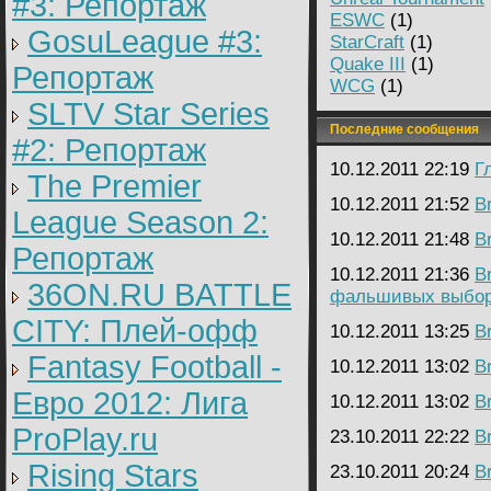
#3: Репортаж
ESWC
(1)
GosuLeague #3:
StarCraft
(1)
Quake III
(1)
Репортаж
WCG
(1)
SLTV Star Series
Последние сообщения
#2: Репортаж
10.12.2011 22:19
Г
The Premier
10.12.2011 21:52
B
League Season 2:
10.12.2011 21:48
B
Репортаж
10.12.2011 21:36
B
36ON.RU BATTLE
фальшивых выбо
CITY: Плей-офф
10.12.2011 13:25
B
Fantasy Football -
10.12.2011 13:02
B
Евро 2012: Лига
10.12.2011 13:02
B
ProPlay.ru
23.10.2011 22:22
B
Rising Stars
23.10.2011 20:24
B