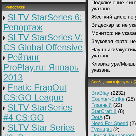
Подключение к ин
Репортажи
указано
SLTV StarSeries 6:
Жесткий диск:
не 
Видеокарта:
не ук
Репортаж
Монитор:
не указа
SLTV StarSeries V:
Звуковая карта:
не
CS Global Offensive
Наушники/акустик
Рейтинг
указаны
Клавиатура/Мышь
ProPlay.ru: Январь
указана
2013
Сообщения в форумах [2
Fnatic FragOut
BraBlay
(2232)
CS:GO League
Counter-Strike
(25)
Главный
(22)
SLTV StarSeries
StarCraft II
(8)
#4 CS:GO
DotA
(5)
Need For Speed
(2)
SLTV Star Series
Турниры
(2)
Unreal Tournament