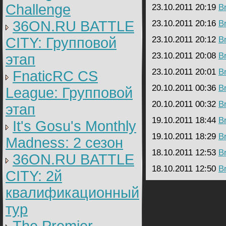
Challenge
23.10.2011 20:19
B
36ON.RU BATTLE
23.10.2011 20:16
B
CITY: Групповой
23.10.2011 20:12
B
23.10.2011 20:08
B
этап
23.10.2011 20:01
B
FnaticRC CS
20.10.2011 00:36
B
League: Групповой
20.10.2011 00:32
B
этап
19.10.2011 18:44
B
It's Gosu's Monthly
19.10.2011 18:29
B
Madness: 2 сезон
18.10.2011 12:53
B
36ON.RU BATTLE
18.10.2011 12:50
B
CITY: 2й
квалификационный
тур