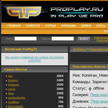
ГЛАВНАЯ
НОВОСТИ
СТАТЬИ
КОМАНДЫ
ДЕМКИ
VOD'ы
СА
Забыли па
Логин:
Пароль:
Регистра
Расписание ProPlayTV
ProPlay.ru
>
Пользовател
Мы ищем стримеров по League of Legends
и DOTA2!
Пользователь Копетан_
Самые богатые
Ник:
Копетан_Неви
2664
ggtt
2400
Hvostyn
Команды:
Зарегис
2000
GopaveC
Статус:
offline
2000
rmn1x
1958
Akon
Галерея:
Персонал
994
razdavalochka
Дневник:
Персона
700
CoolMast
606
Devostatortk
Ставки:
На вашем