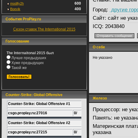
600
modify2h
400
Город:
другие гор
Boevik
Сайт:
сайт не указ
События ProPlay.ru
ICQ:
2043840
Сезон ставок The International 2015
Голосование
О себе
The Internaitonal 2015 был
Не указано
Лучше предыдуших
Хуже предыдущих
Такой же
Counter-Strike: Global Offensive
Железо
Counter-Strike: Global Offensive #1
Процессор:
не ука
csgo.proplay.ru:27016
0/
Память:
не указан
Counter-Strike: Global Offensive #2
Материнская плат
указана
csgo.proplay.ru:27215
0/