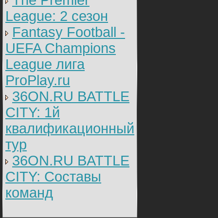
The Premier
League: 2 cезон
Fantasy Football -
UEFA Champions
League лига
ProPlay.ru
36ON.RU BATTLE
CITY: 1й
квалификационный
тур
36ON.RU BATTLE
CITY: Составы
команд