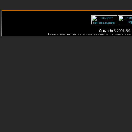
Copyright
© 2006-2011
Полное или частичное использование материалов сайт