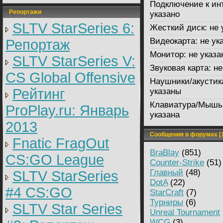
Подключение к ин
Репортажи
указано
SLTV StarSeries 6:
Жесткий диск:
не 
Видеокарта:
не ук
Репортаж
Монитор:
не указа
SLTV StarSeries V:
Звуковая карта:
не
CS Global Offensive
Наушники/акустик
Рейтинг
указаны
Клавиатура/Мышь
ProPlay.ru: Январь
указана
2013
Сообщения в форумах [1
Fnatic FragOut
BraBlay
(851)
CS:GO League
Counter-Strike
(51)
Главный
(48)
SLTV StarSeries
DotA
(22)
#4 CS:GO
StarCraft
(7)
Турниры
(6)
SLTV Star Series
Unreal Tournament
WCG
(3)