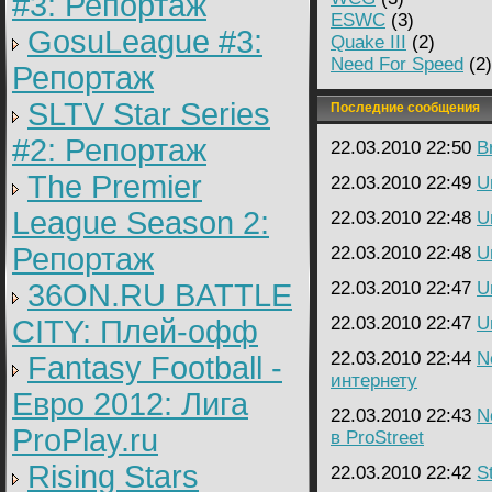
#3: Репортаж
ESWC
(3)
GosuLeague #3:
Quake III
(2)
Need For Speed
(2)
Репортаж
SLTV Star Series
Последние сообщения
#2: Репортаж
22.03.2010 22:50
B
The Premier
22.03.2010 22:49
U
League Season 2:
22.03.2010 22:48
U
Репортаж
22.03.2010 22:48
U
36ON.RU BATTLE
22.03.2010 22:47
U
22.03.2010 22:47
U
CITY: Плей-офф
22.03.2010 22:44
N
Fantasy Football -
интернету
Евро 2012: Лига
22.03.2010 22:43
N
ProPlay.ru
в ProStreet
Rising Stars
22.03.2010 22:42
S