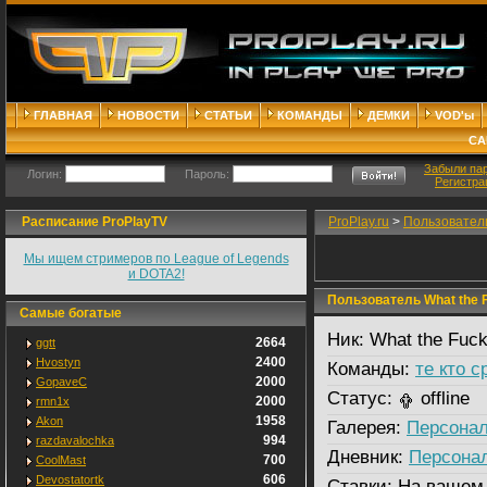
ГЛАВНАЯ
НОВОСТИ
СТАТЬИ
КОМАНДЫ
ДЕМКИ
VOD'ы
СА
Забыли па
Логин:
Пароль:
Регистра
Расписание ProPlayTV
ProPlay.ru
>
Пользовател
Мы ищем стримеров по League of Legends
и DOTA2!
Пользователь What the 
Самые богатые
Ник:
What the Fuc
2664
ggtt
2400
Hvostyn
Команды:
те кто с
2000
GopaveC
Статус:
offline
2000
rmn1x
1958
Akon
Галерея:
Персонал
994
razdavalochka
Дневник:
Персона
700
CoolMast
606
Devostatortk
Ставки:
На вашем