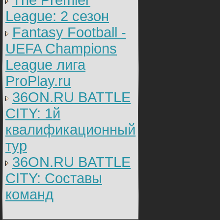
The Premier
League: 2 cезон
Fantasy Football -
UEFA Champions
League лига
ProPlay.ru
36ON.RU BATTLE
CITY: 1й
квалификационный
тур
36ON.RU BATTLE
CITY: Составы
команд