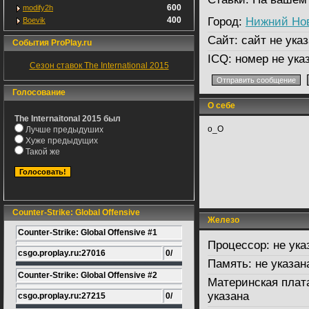
600
modify2h
400
Город:
Нижний Но
Boevik
Сайт:
сайт не указ
События ProPlay.ru
ICQ:
номер не ука
Сезон ставок The International 2015
Голосование
О себе
The Internaitonal 2015 был
o_O
Лучше предыдуших
Хуже предыдущих
Такой же
Counter-Strike: Global Offensive
Железо
Counter-Strike: Global Offensive #1
Процессор:
не ука
csgo.proplay.ru:27016
0/
Память:
не указан
Counter-Strike: Global Offensive #2
Материнская плат
указана
csgo.proplay.ru:27215
0/