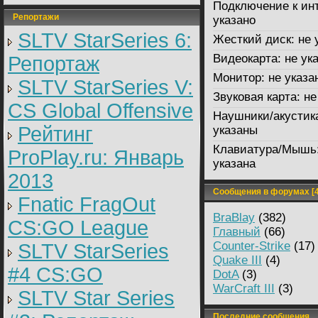
Подключение к инт
Репортажи
указано
SLTV StarSeries 6:
Жесткий диск:
не 
Видеокарта:
не ук
Репортаж
Монитор:
не указа
SLTV StarSeries V:
Звуковая карта:
не
CS Global Offensive
Наушники/акустик
Рейтинг
указаны
Клавиатура/Мышь
ProPlay.ru: Январь
указана
2013
Сообщения в форумах [4
Fnatic FragOut
BraBlay
(382)
CS:GO League
Главный
(66)
Counter-Strike
(17)
SLTV StarSeries
Quake III
(4)
#4 CS:GO
DotA
(3)
WarCraft III
(3)
SLTV Star Series
Последние сообщения