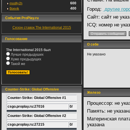
600
modify2h
400
Город:
другие гор
Boevik
Сайт:
сайт не указ
События ProPlay.ru
ICQ:
номер не ука
Сезон ставок The International 2015
Голосование
О себе
The Internaitonal 2015 был
Не указано
Лучше предыдуших
Хуже предыдущих
Такой же
Counter-Strike: Global Offensive
Железо
Counter-Strike: Global Offensive #1
Процессор:
не ука
csgo.proplay.ru:27016
0/
Память:
не указан
Counter-Strike: Global Offensive #2
Материнская плат
указана
csgo.proplay.ru:27215
0/