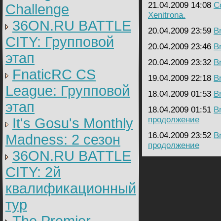
21.04.2009 14:08
C
Challenge
Xenitrona.
36ON.RU BATTLE
20.04.2009 23:59
B
CITY: Групповой
20.04.2009 23:46
B
этап
20.04.2009 23:32
B
FnaticRC CS
19.04.2009 22:18
B
League: Групповой
18.04.2009 01:53
B
этап
18.04.2009 01:51
B
продолжение
It's Gosu's Monthly
16.04.2009 23:52
B
Madness: 2 сезон
продолжение
36ON.RU BATTLE
CITY: 2й
квалификационный
тур