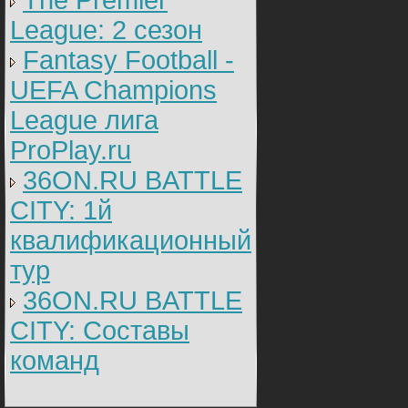
The Premier
League: 2 cезон
Fantasy Football -
UEFA Champions
League лига
ProPlay.ru
36ON.RU BATTLE
CITY: 1й
квалификационный
тур
36ON.RU BATTLE
CITY: Составы
команд