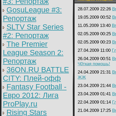
#3: Репортаж
GosuLeague #3:
28.07.2009 22:26
B
Репортаж
19.05.2009 00:52
B
SLTV Star Series
11.05.2009 13:40
B
#2: Репортаж
02.05.2009 00:25
B
02.05.2009 00:23
B
The Premier
27.04.2009 11:00
Г
League Season 2:
26.04.2009 00:51
B
Репортаж
Ч0ткая помощь!
36ON.RU BATTLE
24.04.2009 21:31
B
CITY: Плей-офф
ЖЖ
Fantasy Football -
23.04.2009 21:44
B
Евро 2012: Лига
23.04.2009 01:41
B
ProPlay.ru
22.04.2009 01:14
Г
21.04.2009 17:25
B
Rising Stars