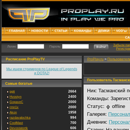
ГЛАВНАЯ
НОВОСТИ
СТАТЬИ
КОМАНДЫ
ДЕМКИ
VOD'ы
СА
Забыли па
Логин:
Пароль:
Регистра
Расписание ProPlayTV
ProPlay.ru
>
Пользовател
Мы ищем стримеров по League of Legends
и DOTA2!
Пользователь Тасманск
Самые богатые
Ник:
Тасманский п
2664
ggtt
2400
Hvostyn
Команды:
Зарегис
2000
GopaveC
Статус:
offline
2000
rmn1x
1958
Akon
Галерея:
Персонал
994
razdavalochka
Дневник:
Персона
700
CoolMast
606
Devostatortk
Ставки:
На вашем