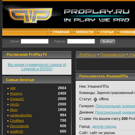
ГЛАВНАЯ
НОВОСТИ
СТАТЬИ
КОМАН
Логин:
Пароль:
Расписание ProPlayTV
ProPlay.ru
>
Пользователи
>
Ул
Мы ищем стримеров по League of
Legends и DOTA2!
Пользователь УлькоиоППа
Самые богатые
Ник:
УлькоиоППа
2664
ggtt
Команды:
Зарегистрированный 
2400
Hvostyn
2000
GopaveC
Статус:
offline
2000
rmn1x
Галерея:
Персональная галере
1958
Akon
Дневник:
Персональный дневни
994
razdavalochka
Ставки:
На вашем счету
200
Pro
700
CoolMast
606
Devostatortk
Город:
другие города
600
modify2h
Сайт:
сайт не указан