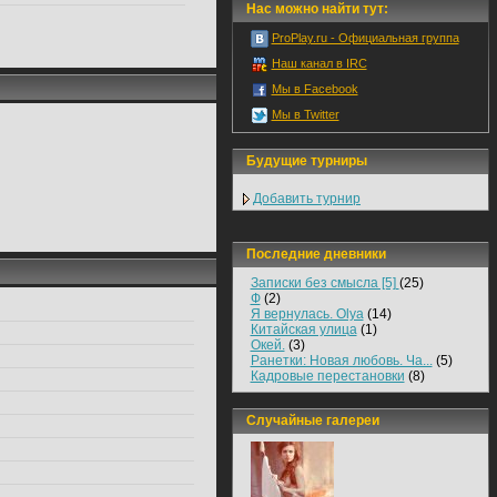
Нас можно найти тут:
ProPlay.ru - Официальная группа
Наш канал в IRC
Мы в Facebook
Мы в Twitter
Будущие турниры
Добавить турнир
Последние дневники
Записки без смысла [5]
(25)
Ф
(2)
Я вернулась. Olya
(14)
Китайская улица
(1)
Окей.
(3)
Ранетки: Новая любовь. Ча...
(5)
Кадровые перестановки
(8)
Случайные галереи