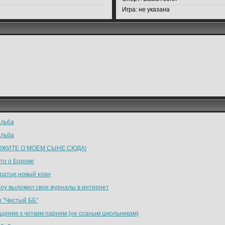
Игра:
не указана
льба
льба
ОЖИТЕ О МОЕМ СЫНЕ СЮДА!
то о Борове
ратце,новый клан
boy выложил свои журналы в интернет
я "Чистый ББ"
щение к чотким парням (не ссаным школьникам)