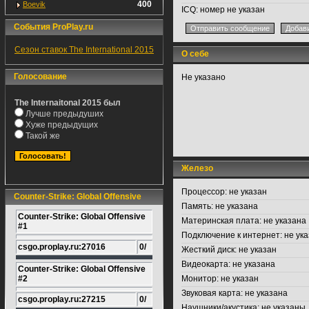
400
Boevik
ICQ:
номер не указан
События ProPlay.ru
Сезон ставок The International 2015
О себе
Голосование
Не указано
The Internaitonal 2015 был
Лучше предыдуших
Хуже предыдущих
Такой же
Железо
Процессор:
не указан
Counter-Strike: Global Offensive
Память:
не указана
Counter-Strike: Global Offensive
Материнская плата:
не указана
#1
Подключение к интернет:
не ука
csgo.proplay.ru:27016
0/
Жесткий диск:
не указан
Видеокарта:
не указана
Counter-Strike: Global Offensive
#2
Монитор:
не указан
Звуковая карта:
не указана
csgo.proplay.ru:27215
0/
Наушники/акустика:
не указаны