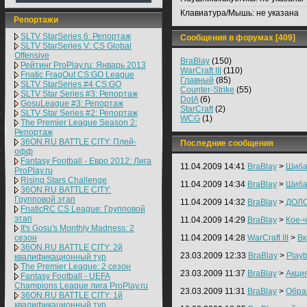
Клавиатура/Мышь:
не указана
Репортажи
SLTV StarSeries 6: Репортаж
Сообщения в форумах [409]
SLTV StarSeries V: CS Global
Offensive
BraBlay
(150)
Рейтинг ProPlay.ru: Январь 2013
WarCraft III
(110)
Fnatic FragOut CS:GO League
Главный
(85)
SLTV StarSeries #4 CS:GO
Counter-Strike
(55)
SLTV Star Series #3: Репортаж
DotA
(6)
GosuLeague #3: Репортаж
StarCraft
(2)
SLTV Star Series #2: Репортаж
WCG
(1)
The Premier League Season 2:
Репортаж
36ON.RU BATTLE CITY: Плей-
Последние сообщения
офф
Fantasy Football - Евро 2012: Лига
11.04.2009 14:41
BraBlay
>
Шиба
ProPlay.ru
Rising Stars Challenge
11.04.2009 14:34
BraBlay
>
Шиба
36ON.RU BATTLE CITY:
Групповой этап
11.04.2009 14:32
BraBlay
>
ДОЛ
FnaticRC CS League: Групповой
этап
11.04.2009 14:29
BraBlay
>
Кое-ч
It's Gosu's Monthly Madness: 2
сезон
11.04.2009 14:28
WarCraft III
>
Вк
36ON.RU BATTLE CITY: 2й
23.03.2009 12:33
BraBlay
>
Play
квалификационный тур
The Premier League: 2 cезон
23.03.2009 11:37
BraBlay
>
Акци
Fantasy Football - UEFA
Champions League лига ProPlay.ru
23.03.2009 11:31
BraBlay
>
Обра
36ON.RU BATTLE CITY: 1й
квалификационный тур