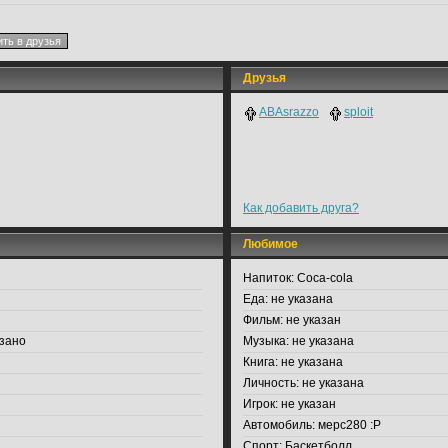
Друзья
ABAsrazzo
sploit
Как добавить друга?
Любимое
Напиток:
Coca-cola
Еда:
не указана
Фильм:
не указан
зано
Музыка:
не указана
Книга:
не указана
Личность:
не указана
Игрок:
не указан
Автомобиль:
мерс280 :P
Спорт:
Баскетболл