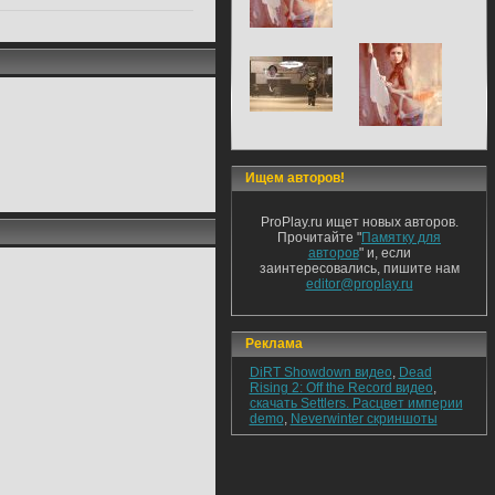
Ищем авторов!
ProPlay.ru ищет новых авторов.
Прочитайте "
Памятку для
авторов
" и, если
заинтересовались, пишите нам
editor@proplay.ru
Реклама
DiRT Showdown видео
,
Dead
Rising 2: Off the Record видео
,
скачать Settlers. Расцвет империи
demo
,
Neverwinter скриншоты