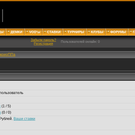
ДЫ
ДЕМКИ
VOD'ы
СТАВКИ
ТУРНИРЫ
КЛУБЫ
ФОРУМЫ
Забыли пароль?
Пользователей онлайн: 0
Регистрация
ькоиоППа
пользователь
я
(1 / 5)
к
(0 / 0)
Рублей.
Ваши ставки