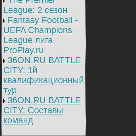
The Premier
League: 2 cезон
Fantasy Football -
UEFA Champions
League лига
ProPlay.ru
36ON.RU BATTLE
CITY: 1й
квалификационный
тур
36ON.RU BATTLE
CITY: Составы
команд