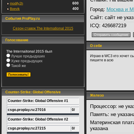
600
modify2h
400
Город:
Москва и 
Boevik
Сайт:
сайт не указ
События ProPlay.ru
ICQ:
426687219
Сезон ставок The International 2015
Голосование
О себе
The Internaitonal 2015 был
Играю в WC3 кто хочет с
Лучше предыдуших
пишите в асю
Хуже предыдущих
Такой же
Counter-Strike: Global Offensive
Железо
Counter-Strike: Global Offensive #1
Процессор:
не ука
csgo.proplay.ru:27016
0/
Память:
не указан
Counter-Strike: Global Offensive #2
Материнская плат
указана
csgo.proplay.ru:27215
0/