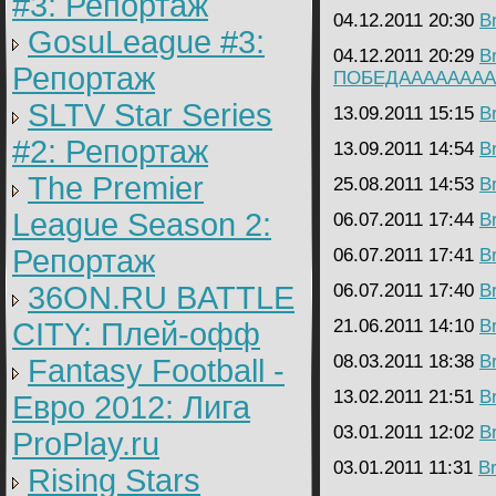
#3: Репортаж
04.12.2011 20:30
B
GosuLeague #3:
04.12.2011 20:29
B
Репортаж
ПОБЕДАААААААААА
SLTV Star Series
13.09.2011 15:15
B
#2: Репортаж
13.09.2011 14:54
B
The Premier
25.08.2011 14:53
B
League Season 2:
06.07.2011 17:44
B
Репортаж
06.07.2011 17:41
B
36ON.RU BATTLE
06.07.2011 17:40
B
21.06.2011 14:10
B
CITY: Плей-офф
08.03.2011 18:38
B
Fantasy Football -
13.02.2011 21:51
B
Евро 2012: Лига
03.01.2011 12:02
B
ProPlay.ru
03.01.2011 11:31
B
Rising Stars