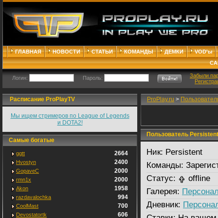
ГЛАВНАЯ
НОВОСТИ
СТАТЬИ
КОМАНДЫ
ДЕМКИ
VOD'ы
СА
Забыли па
Логин:
Пароль:
Регистра
Расписание ProPlayTV
ProPlay.ru
>
Пользовател
Мы ищем стримеров по League of Legends
и DOTA2!
Пользователь Persisten
Самые богатые
Ник:
Persistent
2664
ggtt
2400
Hvostyn
Команды:
Зарегис
2000
GopaveC
Статус:
offline
2000
rmn1x
1958
Akon
Галерея:
Персонал
994
razdavalochka
Дневник:
Персона
700
CoolMast
606
Devostatortk
Ставки:
На вашем