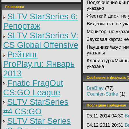
Подключение к ин
Репортажи
указано
SLTV StarSeries 6:
Жесткий диск:
не 
Видеокарта:
не ук
Репортаж
Монитор:
не указа
SLTV StarSeries V:
Звуковая карта:
не
CS Global Offensive
Наушники/акустик
Рейтинг
указаны
Клавиатура/Мышь
ProPlay.ru: Январь
указана
2013
Сообщения в форумах [7
Fnatic FragOut
BraBlay
(77)
CS:GO League
Counter-Strike
(1)
SLTV StarSeries
Последние сообщения
#4 CS:GO
05.11.2014 04:30
B
SLTV Star Series
04.12.2011 20:31
B