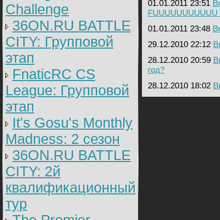
01.01.2011 23:51
B
Challenge
FUUUUUUUUUUU
36ON.RU BATTLE
01.01.2011 23:48
B
CITY: Групповой
29.12.2010 22:12
B
этап
28.12.2010 20:59
B
год?
FnaticRC CS
28.12.2010 18:02
B
League: Групповой
этап
It's Gosu's Monthly
Madness: 2 сезон
36ON.RU BATTLE
CITY: 2й
квалификационный
тур