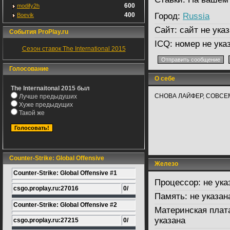
600
modify2h
400
Город:
Russia
Boevik
Сайт:
сайт не указ
События ProPlay.ru
ICQ:
номер не ука
Сезон ставок The International 2015
Голосование
О себе
The Internaitonal 2015 был
СНОВА ЛАЙФЕР, СОВСЕ
Лучше предыдуших
Хуже предыдущих
Такой же
Counter-Strike: Global Offensive
Железо
Counter-Strike: Global Offensive #1
Процессор:
не ука
csgo.proplay.ru:27016
0/
Память:
не указан
Counter-Strike: Global Offensive #2
Материнская плат
указана
csgo.proplay.ru:27215
0/