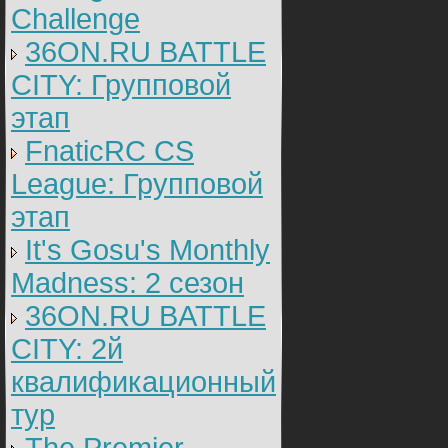
Challenge
36ON.RU BATTLE
CITY: Групповой
этап
FnaticRC CS
League: Групповой
этап
It's Gosu's Monthly
Madness: 2 сезон
36ON.RU BATTLE
CITY: 2й
квалификационный
тур