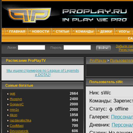
ГЛАВНАЯ
НОВОСТИ
СТАТЬИ
КОМАНДЫ
ДЕМКИ
VOD'ы
СА
Забыли па
Логин:
Пароль:
Регистра
Расписание ProPlayTV
ProPlay.ru
>
Пользовател
Мы ищем стримеров по League of Legends
и DOTA2!
Пользователь sWc
Самые богатые
Ник:
sWc
2664
ggtt
2400
Hvostyn
Команды:
Зарегис
2000
GopaveC
Статус:
offline
2000
rmn1x
1958
Akon
Галерея:
Персонал
994
razdavalochka
Дневник:
Персона
700
CoolMast
606
Devostatortk
Ставки:
На вашем