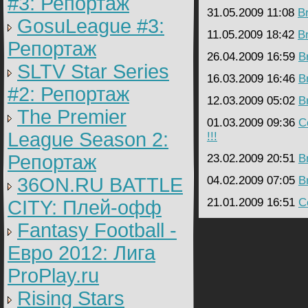
#3: Репортаж
31.05.2009 11:08
B
GosuLeague #3:
11.05.2009 18:42
B
Репортаж
26.04.2009 16:59
B
SLTV Star Series
16.03.2009 16:46
B
#2: Репортаж
12.03.2009 05:02
B
The Premier
01.03.2009 09:36
C
League Season 2:
!!!
Репортаж
23.02.2009 20:51
B
36ON.RU BATTLE
04.02.2009 07:05
B
21.01.2009 16:51
C
CITY: Плей-офф
Fantasy Football -
Евро 2012: Лига
ProPlay.ru
Rising Stars