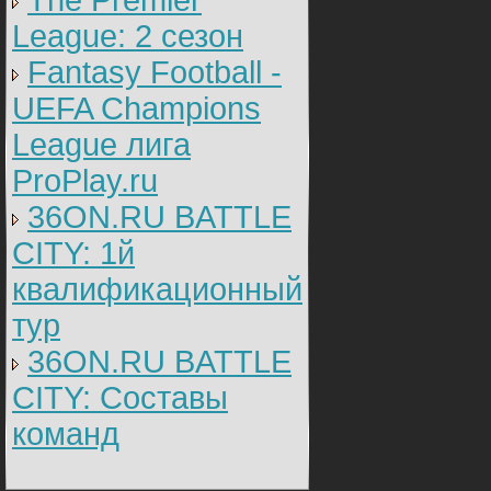
The Premier
League: 2 cезон
Fantasy Football -
UEFA Champions
League лига
ProPlay.ru
36ON.RU BATTLE
CITY: 1й
квалификационный
тур
36ON.RU BATTLE
CITY: Составы
команд