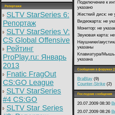
Подключение к ин
Репортажи
указано
SLTV StarSeries 6:
Жесткий диск:
не 
Видеокарта:
не ук
Репортаж
Монитор:
не указа
SLTV StarSeries V:
Звуковая карта:
не
CS Global Offensive
Наушники/акустик
Рейтинг
указаны
Клавиатура/Мышь
ProPlay.ru: Январь
указана
2013
Сообщения в форумах [1
Fnatic FragOut
BraBlay
(9)
CS:GO League
Counter-Strike
(2)
SLTV StarSeries
Последние сообщения
#4 CS:GO
20.07.2009 08:30
B
SLTV Star Series
20.07.2009 08:26
B