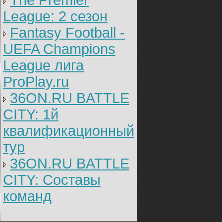
The Premier
League: 2 cезон
Fantasy Football -
UEFA Champions
League лига
ProPlay.ru
36ON.RU BATTLE
CITY: 1й
квалификационный
тур
36ON.RU BATTLE
CITY: Составы
команд