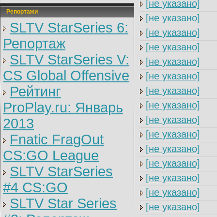
[не указано]
Репортажи
[не указано]
SLTV StarSeries 6:
[не указано]
Репортаж
[не указано]
SLTV StarSeries V:
[не указано]
CS Global Offensive
[не указано]
Рейтинг
[не указано]
ProPlay.ru: Январь
[не указано]
[не указано]
2013
[не указано]
Fnatic FragOut
[не указано]
CS:GO League
[не указано]
SLTV StarSeries
[не указано]
#4 CS:GO
[не указано]
SLTV Star Series
[не указано]