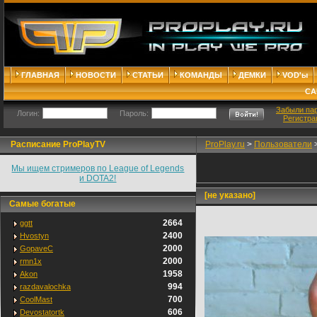
ГЛАВНАЯ
НОВОСТИ
СТАТЬИ
КОМАНДЫ
ДЕМКИ
VOD'ы
СА
Забыли па
Логин:
Пароль:
Регистра
Расписание ProPlayTV
ProPlay.ru
>
Пользователи
Мы ищем стримеров по League of Legends
и DOTA2!
[не указано]
Самые богатые
2664
ggtt
2400
Hvostyn
2000
GopaveC
2000
rmn1x
1958
Akon
994
razdavalochka
700
CoolMast
606
Devostatortk