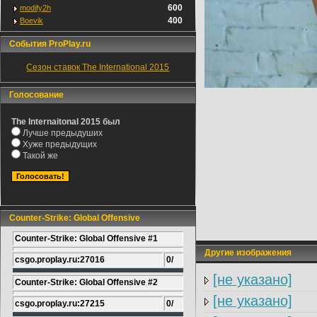
600
modify2h
400
Boevik
События ProPlay.ru
Сезон ставок The International 2015
Голосование
The Internaitonal 2015 был
Лучше предыдуших
Хуже предыдущих
Такой же
Counter-Strike: Global Offensive
Counter-Strike: Global Offensive #1
Другие изображения
csgo.proplay.ru:27016
0/
[не указано]
Counter-Strike: Global Offensive #2
[не указано]
csgo.proplay.ru:27215
0/