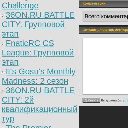
Challenge
Комментарии
36ON.RU BATTLE
Всего коммента
CITY: Групповой
Оставить свой комментар
этап
FnaticRC CS
League: Групповой
этап
It's Gosu's Monthly
Madness: 2 сезон
36ON.RU BATTLE
CITY: 2й
Вы должны быть
з
квалификационный
тур