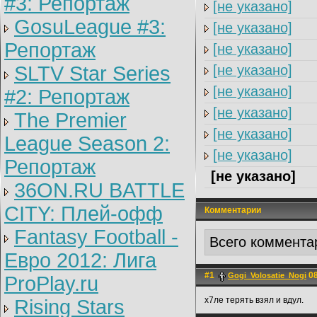
#3: Репортаж
[не указано]
GosuLeague #3:
[не указано]
Репортаж
[не указано]
SLTV Star Series
[не указано]
[не указано]
#2: Репортаж
[не указано]
The Premier
[не указано]
League Season 2:
[не указано]
Репортаж
[не указано]
36ON.RU BATTLE
CITY: Плей-офф
Комментарии
Fantasy Football -
Всего коммента
Евро 2012: Лига
#1
08
Gogi_Volosatie_Nogi
ProPlay.ru
х7ле терять взял и вдул.
Rising Stars