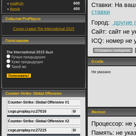
600
modify2h
Ставки:
На ваш
400
Boevik
ставки
События ProPlay.ru
Город:
другие 
Сезон ставок The International 2015
Сайт:
сайт не у
ICQ:
номер не 
Голосование
The Internaitonal 2015 был
Лучше предыдуших
О себе
Хуже предыдущих
Такой же
Не указано
Counter-Strike: Global Offensive
Counter-Strike: Global Offensive #1
csgo.proplay.ru:27016
0/
Железо
Counter-Strike: Global Offensive #2
Процессор:
не 
csgo.proplay.ru:27215
0/
Память:
не ука