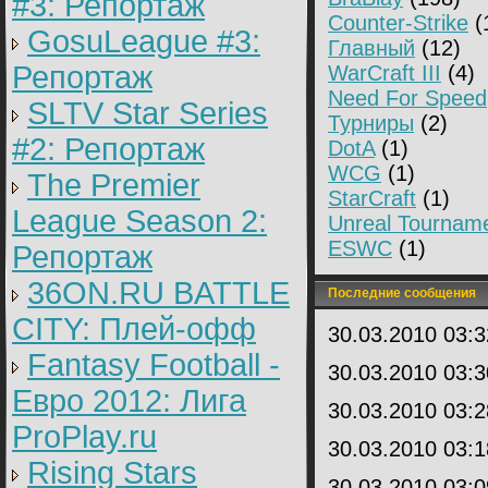
#3: Репортаж
Counter-Strike
(
GosuLeague #3:
Главный
(12)
Репортаж
WarCraft III
(4)
Need For Speed
SLTV Star Series
Турниры
(2)
#2: Репортаж
DotA
(1)
WCG
(1)
The Premier
StarCraft
(1)
League Season 2:
Unreal Tournam
ESWC
(1)
Репортаж
36ON.RU BATTLE
Последние сообщения
CITY: Плей-офф
30.03.2010 03:
Fantasy Football -
30.03.2010 03:
Евро 2012: Лига
30.03.2010 03:
ProPlay.ru
30.03.2010 03:
Rising Stars
30.03.2010 03: