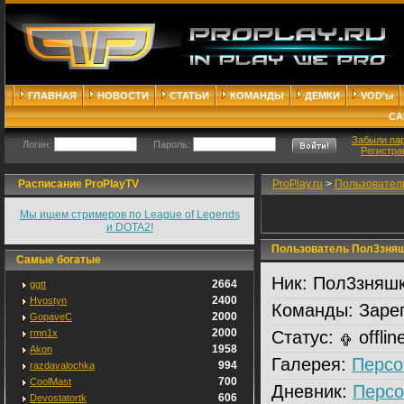
ГЛАВНАЯ
НОВОСТИ
СТАТЬИ
КОМАНДЫ
ДЕМКИ
VOD'ы
СА
Забыли па
Логин:
Пароль:
Регистра
Расписание ProPlayTV
ProPlay.ru
>
Пользовател
Мы ищем стримеров по League of Legends
и DOTA2!
Пользователь Пoл3зня
Самые богатые
Ник:
Пoл3зняш
2664
ggtt
2400
Hvostyn
Команды:
Зарег
2000
GopaveC
2000
rmn1x
Статус:
offlin
1958
Akon
Галерея:
Персо
994
razdavalochka
700
CoolMast
Дневник:
Персо
606
Devostatortk