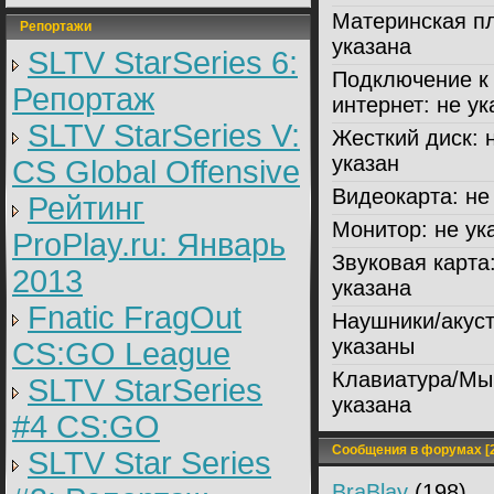
Материнская пл
Репортажи
указана
SLTV StarSeries 6:
Подключение к
Репортаж
интернет:
не ук
SLTV StarSeries V:
Жесткий диск:
н
указан
CS Global Offensive
Видеокарта:
не 
Рейтинг
Монитор:
не ук
ProPlay.ru: Январь
Звуковая карта
2013
указана
Fnatic FragOut
Наушники/акуст
указаны
CS:GO League
Клавиатура/Мы
SLTV StarSeries
указана
#4 CS:GO
Сообщения в форумах [2
SLTV Star Series
BraBlay
(198)