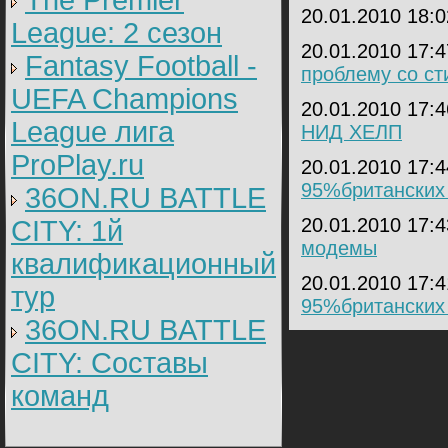
The Premier
20.01.2010 18:
League: 2 cезон
20.01.2010 17:
Fantasy Football -
проблему со ст
UEFA Champions
20.01.2010 17:
League лига
НИД ХЕЛП
ProPlay.ru
20.01.2010 17:
95%британских 
36ON.RU BATTLE
20.01.2010 17:
CITY: 1й
модемы
квалификационный
20.01.2010 17:
тур
95%британских 
36ON.RU BATTLE
CITY: Составы
команд