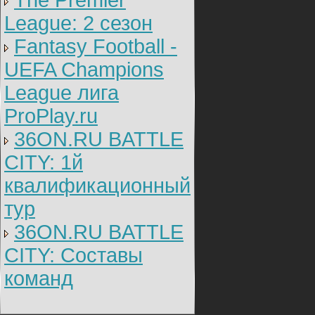
The Premier
League: 2 cезон
Fantasy Football -
UEFA Champions
League лига
ProPlay.ru
36ON.RU BATTLE
CITY: 1й
квалификационный
тур
36ON.RU BATTLE
CITY: Составы
команд