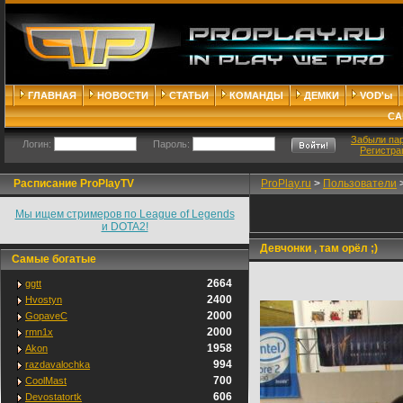
ГЛАВНАЯ
НОВОСТИ
СТАТЬИ
КОМАНДЫ
ДЕМКИ
VOD'ы
СА
Забыли па
Логин:
Пароль:
Регистра
Расписание ProPlayTV
ProPlay.ru
>
Пользователи
Мы ищем стримеров по League of Legends
и DOTA2!
Девчонки , там орёл ;)
Самые богатые
2664
ggtt
2400
Hvostyn
2000
GopaveC
2000
rmn1x
1958
Akon
994
razdavalochka
700
CoolMast
606
Devostatortk