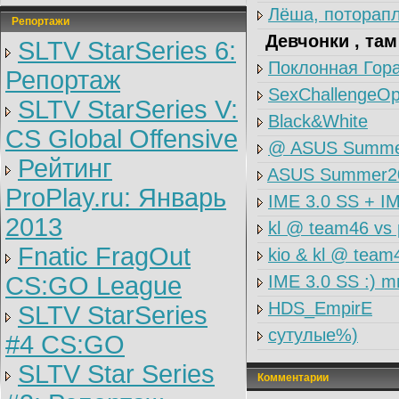
Лёша, поторапл
Репортажи
Девчонки , там
SLTV StarSeries 6:
Поклонная Гора
Репортаж
SexChallengeO
SLTV StarSeries V:
Black&White
CS Global Offensive
@ ASUS Summer
Рейтинг
ASUS Summer200
ProPlay.ru: Январь
IME 3.0 SS + IM
2013
kl @ team46 vs 
Fnatic FragOut
kio & kl @ team
CS:GO League
IME 3.0 SS :)
HDS_EmpirE
SLTV StarSeries
сутулые%)
#4 CS:GO
SLTV Star Series
Комментарии