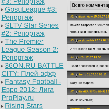
#3: Репортаж
Всего коммента
GosuLeague #3:
Репортаж
#2
15.08.07 1
Black_Hole
SLTV Star Series
пачела в карсете ебенит п
#2: Репортаж
чтобы сиси поддерживать
The Premier
#3
24.12.07 
psyhonalitik
League Season 2:
А что в зале так много зрит
Репортаж
#4
24.12.07 18:56
kl
36ON.RU BATTLE
10.30 в воскресенье, после
CITY: Плей-офф
#6
01.07.10 03:11
Steff1
Fantasy Football -
матушка фарева
Евро 2012: Лига
#7
25
iNsidER[4070k 6l347]
ProPlay.ru
a5uka землячка)
Rising Stars
Комментарии