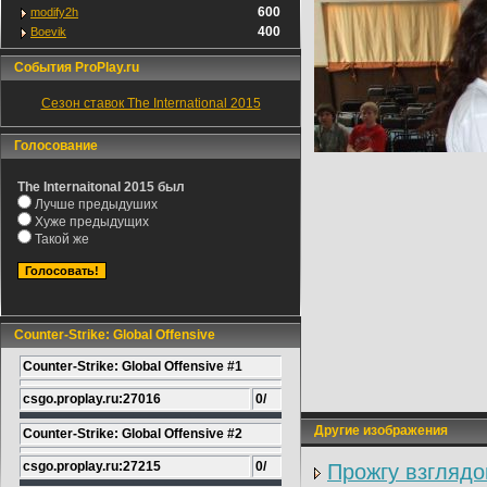
600
modify2h
400
Boevik
События ProPlay.ru
Сезон ставок The International 2015
Голосование
The Internaitonal 2015 был
Лучше предыдуших
Хуже предыдущих
Такой же
Counter-Strike: Global Offensive
Counter-Strike: Global Offensive #1
csgo.proplay.ru:27016
0/
Другие изображения
Counter-Strike: Global Offensive #2
csgo.proplay.ru:27215
0/
Прожгу взглядо