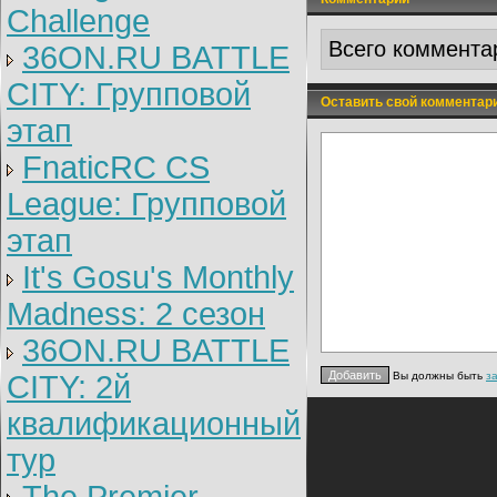
Challenge
Всего коммента
36ON.RU BATTLE
CITY: Групповой
Оставить свой комментар
этап
FnaticRC CS
League: Групповой
этап
It's Gosu's Monthly
Madness: 2 сезон
36ON.RU BATTLE
CITY: 2й
Вы должны быть
з
квалификационный
тур