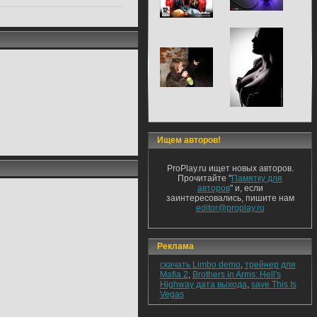
Ищем авторов!
ProPlay.ru ищет новых авторов.
Прочитайте "
Памятку для
авторов
" и, если
заинтересовались, пишите нам
editor@proplay.ru
Реклама
скачать Limbo demo
,
трейнер для
Mafia 2
,
Brothers in Arms: Hell's
Highway дата выхода
,
save This Is
Vegas