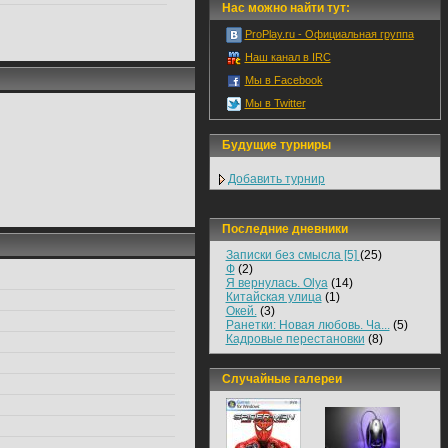
Нас можно найти тут:
ProPlay.ru - Официальная группа
Наш канал в IRC
Мы в Facebook
Мы в Twitter
Будущие турниры
Добавить турнир
Последние дневники
Записки без смысла [5]
(25)
Ф
(2)
Я вернулась. Olya
(14)
Китайская улица
(1)
Окей.
(3)
Ранетки: Новая любовь. Ча...
(5)
Кадровые перестановки
(8)
Случайные галереи