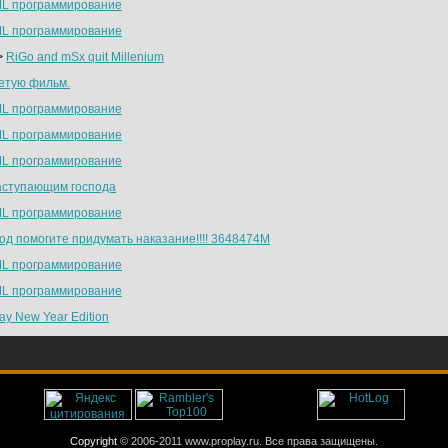
L прoграммирование
L программирование
>
RiGo and mSx quit Millenium
етую фильм.
L прoграммирование
L программирование
L прoграммирование
аступающим господа
L прoграммирование
од помогите придумать наказание!!!! 3648474М
L прoграммирование
L программирование
ay New Year Edition
Copyright
© 2006-2011 www.proplay.ru. Все права защищены.