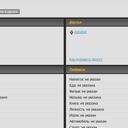
Друзья
yatrahal
Как добавить друга?
Любимое
Напиток:
не указан
Еда:
не указана
Фильм:
не указан
зано
Музыка:
не указана
Книга:
не указана
Личность:
не указана
Игрок:
не указан
Автомобиль:
не указан
Спорт:
не указан