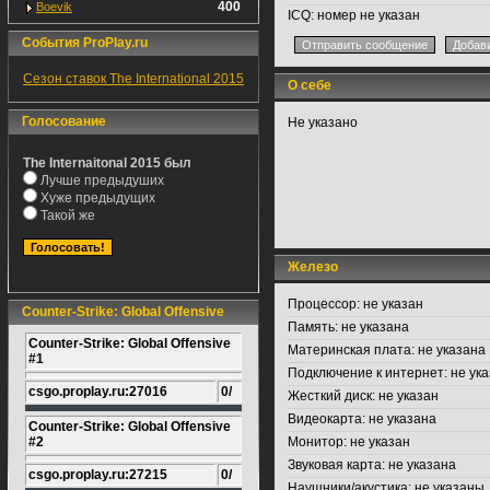
400
Boevik
ICQ:
номер не указан
События ProPlay.ru
Сезон ставок The International 2015
О себе
Голосование
Не указано
The Internaitonal 2015 был
Лучше предыдуших
Хуже предыдущих
Такой же
Железо
Процессор:
не указан
Counter-Strike: Global Offensive
Память:
не указана
Counter-Strike: Global Offensive
Материнская плата:
не указана
#1
Подключение к интернет:
не ука
csgo.proplay.ru:27016
0/
Жесткий диск:
не указан
Видеокарта:
не указана
Counter-Strike: Global Offensive
#2
Монитор:
не указан
Звуковая карта:
не указана
csgo.proplay.ru:27215
0/
Наушники/акустика:
не указаны