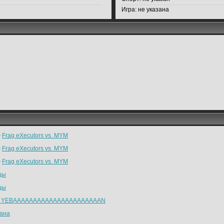
Игра:
не указана
>
Frag eXecutors vs. MYM
>
Frag eXecutors vs. MYM
>
Frag eXecutors vs. MYM
цы
цы
I YEBAAAAAAAAAAAAAAAAAAAAAAN
ана