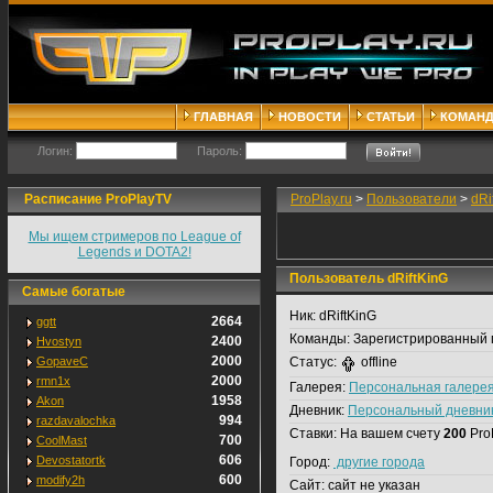
ГЛАВНАЯ
НОВОСТИ
СТАТЬИ
КОМАН
Логин:
Пароль:
Расписание ProPlayTV
ProPlay.ru
>
Пользователи
>
dRi
Мы ищем стримеров по League of
Legends и DOTA2!
Пользователь dRiftKinG
Самые богатые
Ник:
dRiftKinG
2664
ggtt
Команды:
Зарегистрированный 
2400
Hvostyn
2000
GopaveC
Статус:
offline
2000
rmn1x
Галерея:
Персональная галере
1958
Akon
Дневник:
Персональный дневни
994
razdavalochka
Ставки:
На вашем счету
200
Pro
700
CoolMast
606
Devostatortk
Город:
другие города
600
modify2h
Сайт:
сайт не указан