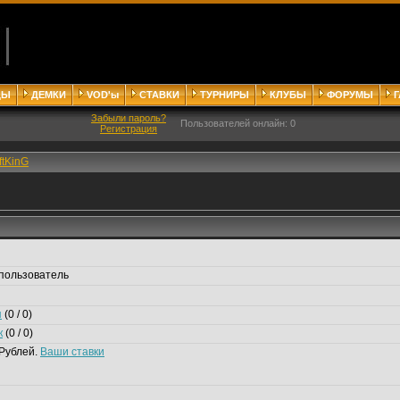
ДЫ
ДЕМКИ
VOD'ы
СТАВКИ
ТУРНИРЫ
КЛУБЫ
ФОРУМЫ
Забыли пароль?
Пользователей онлайн: 0
Регистрация
ftKinG
пользователь
я
(0 / 0)
к
(0 / 0)
Рублей.
Ваши ставки