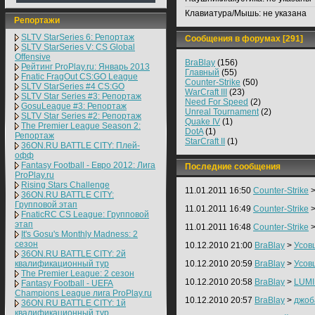
Клавиатура/Мышь:
не указана
Репортажи
SLTV StarSeries 6: Репортаж
Сообщения в форумах [291]
SLTV StarSeries V: CS Global
Offensive
BraBlay
(156)
Рейтинг ProPlay.ru: Январь 2013
Главный
(55)
Fnatic FragOut CS:GO League
Counter-Strike
(50)
SLTV StarSeries #4 CS:GO
WarCraft III
(23)
SLTV Star Series #3: Репортаж
Need For Speed
(2)
GosuLeague #3: Репортаж
Unreal Tournament
(2)
SLTV Star Series #2: Репортаж
Quake IV
(1)
The Premier League Season 2:
DotA
(1)
Репортаж
StarCraft II
(1)
36ON.RU BATTLE CITY: Плей-
офф
Fantasy Football - Евро 2012: Лига
Последние сообщения
ProPlay.ru
Rising Stars Challenge
11.01.2011 16:50
Counter-Strike
36ON.RU BATTLE CITY:
Групповой этап
11.01.2011 16:49
Counter-Strike
FnaticRC CS League: Групповой
этап
11.01.2011 16:48
Counter-Strike
It's Gosu's Monthly Madness: 2
сезон
10.12.2010 21:00
BraBlay
>
Усов
36ON.RU BATTLE CITY: 2й
квалификационный тур
10.12.2010 20:59
BraBlay
>
Усов
The Premier League: 2 cезон
10.12.2010 20:58
BraBlay
>
LUM
Fantasy Football - UEFA
Champions League лига ProPlay.ru
10.12.2010 20:57
BraBlay
>
джоб
36ON.RU BATTLE CITY: 1й
квалификационный тур