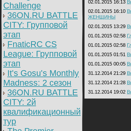
02.01.2015 16:13
B
Challenge
02.01.2015 16:10
B
36ON.RU BATTLE
ЖЕНЩИНЫ
CITY: Групповой
02.01.2015 13:29
B
этап
01.01.2015 02:58
Г
FnaticRC CS
01.01.2015 02:58
Г
League: Групповой
01.01.2015 01:51
B
этап
01.01.2015 00:05
B
It's Gosu's Monthly
31.12.2014 21:29
B
Madness: 2 сезон
31.12.2014 21:28
B
36ON.RU BATTLE
31.12.2014 19:02
B
CITY: 2й
квалификационный
тур