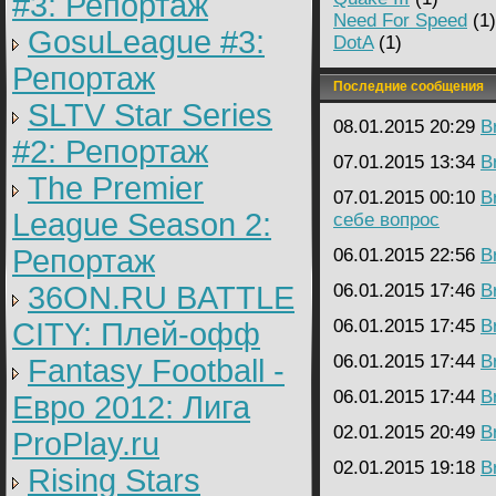
#3: Репортаж
Need For Speed
(1)
GosuLeague #3:
DotA
(1)
Репортаж
Последние сообщения
SLTV Star Series
08.01.2015 20:29
B
#2: Репортаж
07.01.2015 13:34
B
The Premier
07.01.2015 00:10
B
League Season 2:
себе вопрос
Репортаж
06.01.2015 22:56
B
36ON.RU BATTLE
06.01.2015 17:46
B
06.01.2015 17:45
B
CITY: Плей-офф
06.01.2015 17:44
B
Fantasy Football -
06.01.2015 17:44
B
Евро 2012: Лига
02.01.2015 20:49
B
ProPlay.ru
02.01.2015 19:18
B
Rising Stars