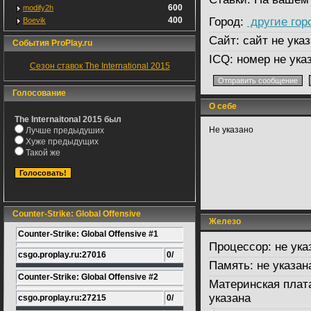
600
modify2h
400
Город:
другие гор
Boevik
Сайт:
сайт не указ
События ProPlay.ru
ICQ:
номер не ука
Сезон ставок The International 2015
Голосование
О себе
The Internaitonal 2015 был
Не указано
Лучше предыдуших
Хуже предыдущих
Такой же
Counter-Strike: Global Offensive
Железо
Counter-Strike: Global Offensive #1
Процессор:
не ука
csgo.proplay.ru:27016
0/
Память:
не указан
Counter-Strike: Global Offensive #2
Материнская плат
указана
csgo.proplay.ru:27215
0/