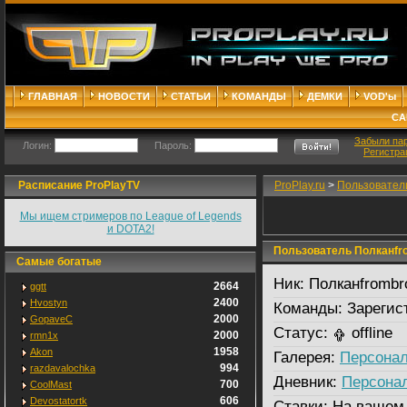
ГЛАВНАЯ
НОВОСТИ
СТАТЬИ
КОМАНДЫ
ДЕМКИ
VOD'ы
СА
Забыли па
Логин:
Пароль:
Регистра
Расписание ProPlayTV
ProPlay.ru
>
Пользовател
Мы ищем стримеров по League of Legends
и DOTA2!
Пользователь Полканfro
Самые богатые
Ник:
Полканfrombr
2664
ggtt
2400
Hvostyn
Команды:
Зарегис
2000
GopaveC
Статус:
offline
2000
rmn1x
1958
Akon
Галерея:
Персонал
994
razdavalochka
Дневник:
Персона
700
CoolMast
606
Devostatortk
Ставки:
На вашем