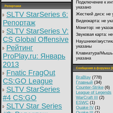
Подключение к ин
Репортажи
указано
SLTV StarSeries 6:
Жесткий диск:
не 
Видеокарта:
не ук
Репортаж
Монитор:
не указа
SLTV StarSeries V:
Звуковая карта:
не
CS Global Offensive
Наушники/акустик
Рейтинг
указаны
Клавиатура/Мышь
ProPlay.ru: Январь
указана
2013
Сообщения в форумах [8
Fnatic FragOut
BraBlay
(778)
CS:GO League
Главный
(34)
Counter-Strike
(6)
SLTV StarSeries
League of Legends
#4 CS:GO
WarCraft III
(2)
ESWC
(1)
SLTV Star Series
Quake IV
(1)
Quake III
(1)