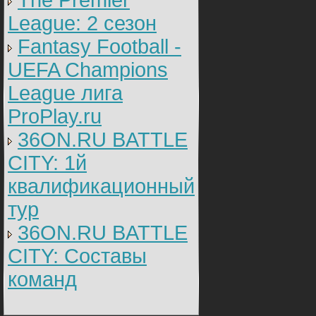
The Premier
League: 2 cезон
Fantasy Football -
UEFA Champions
League лига
ProPlay.ru
36ON.RU BATTLE
CITY: 1й
квалификационный
тур
36ON.RU BATTLE
CITY: Составы
команд