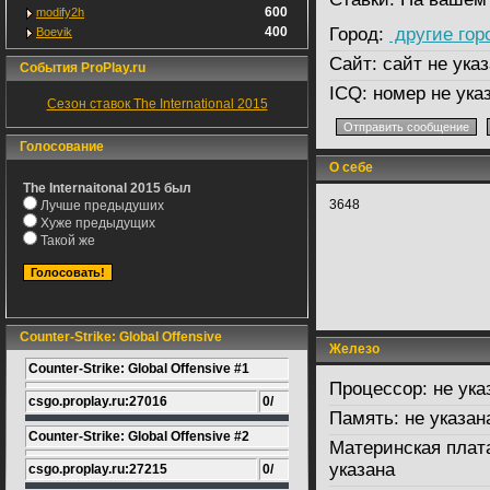
600
modify2h
400
Город:
другие гор
Boevik
Сайт:
сайт не указ
События ProPlay.ru
ICQ:
номер не ука
Сезон ставок The International 2015
Голосование
О себе
The Internaitonal 2015 был
3648
Лучше предыдуших
Хуже предыдущих
Такой же
Counter-Strike: Global Offensive
Железо
Counter-Strike: Global Offensive #1
Процессор:
не ука
csgo.proplay.ru:27016
0/
Память:
не указан
Counter-Strike: Global Offensive #2
Материнская плат
указана
csgo.proplay.ru:27215
0/