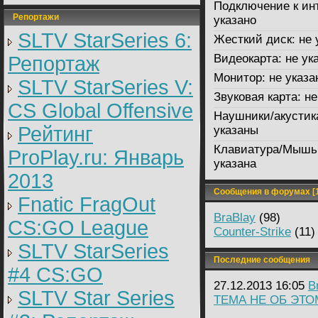
Подключение к ин
Репортажи
указано
SLTV StarSeries 6:
Жесткий диск:
не 
Видеокарта:
не ук
Репортаж
Монитор:
не указа
SLTV StarSeries V:
Звуковая карта:
не
CS Global Offensive
Наушники/акустик
Рейтинг
указаны
Клавиатура/Мышь
ProPlay.ru: Январь
указана
2013
Сообщения в форумах [1
Fnatic FragOut
BraBlay
(98)
CS:GO League
Counter-Strike
(11)
SLTV StarSeries
Последние сообщения
#4 CS:GO
27.12.2013 16:05
B
SLTV Star Series
ТЕМА НЕ ОБ ЭТО