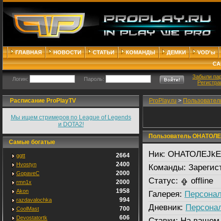
ГЛАВНАЯ
НОВОСТИ
СТАТЬИ
КОМАНДЫ
ДЕМКИ
VOD'ы
СА
Забыли па
Логин:
Пароль:
Регистра
Расписание ProPlayTV
ProPlay.ru
>
Пользовател
Мы ищем стримеров по League of Legends
и DOTA2!
Пользователь ОНАТОЛЕ
Самые богатые
Ник:
ОНАТОЛЕJkE
2664
ggtt
2400
Hvostyn
Команды:
Зарегис
2000
GopaveC
Статус:
offline
2000
rmn1x
1958
Akon
Галерея:
Персонал
994
razdavalochka
Дневник:
Персона
700
CoolMast
606
Devostatortk
Ставки:
На вашем