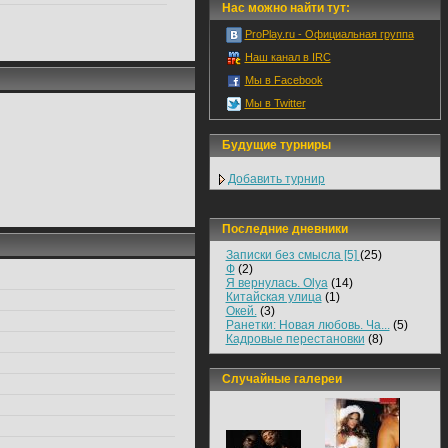
Нас можно найти тут:
ProPlay.ru - Официальная группа
Наш канал в IRC
Мы в Facebook
Мы в Twitter
Будущие турниры
Добавить турнир
Последние дневники
Записки без смысла [5]
(25)
Ф
(2)
Я вернулась. Olya
(14)
Китайская улица
(1)
Окей.
(3)
Ранетки: Новая любовь. Ча...
(5)
Кадровые перестановки
(8)
Случайные галереи