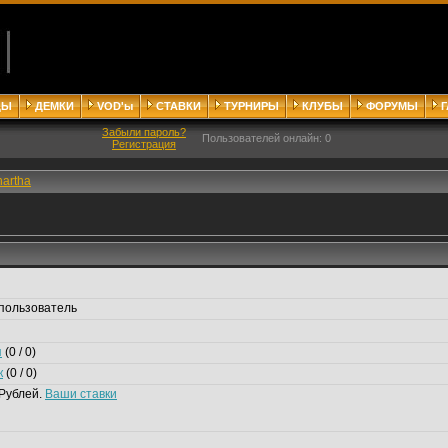
ДЫ
ДЕМКИ
VOD'ы
СТАВКИ
ТУРНИРЫ
КЛУБЫ
ФОРУМЫ
Забыли пароль?
Пользователей онлайн: 0
Регистрация
hartha
пользователь
я
(0 / 0)
к
(0 / 0)
Рублей.
Ваши ставки