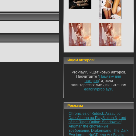
Ищем авторов!
ProPlay.ru ищет новых авторов.
Прочитайте "
Памятку для
авторов
" и, если
заинтересовались, пишите нам
editor@proplay.ru
Реклама
Chronicles of Riddick: Assault on
Dark Athena на PlayStation 3
,
Lord
of the Rings Online: Shadows of
Angmar, the системные
требования
,
Drakensang: The Dark
Eye torrent
,
NoCD для Arx Fatalis