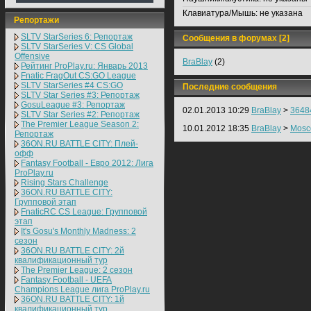
Клавиатура/Мышь:
не указана
Репортажи
SLTV StarSeries 6: Репортаж
Сообщения в форумах [2]
SLTV StarSeries V: CS Global
Offensive
BraBlay
(2)
Рейтинг ProPlay.ru: Январь 2013
Fnatic FragOut CS:GO League
SLTV StarSeries #4 CS:GO
Последние сообщения
SLTV Star Series #3: Репортаж
GosuLeague #3: Репортаж
02.01.2013 10:29
BraBlay
>
3648
SLTV Star Series #2: Репортаж
The Premier League Season 2:
10.01.2012 18:35
BraBlay
>
Mosc
Репортаж
36ON.RU BATTLE CITY: Плей-
офф
Fantasy Football - Евро 2012: Лига
ProPlay.ru
Rising Stars Challenge
36ON.RU BATTLE CITY:
Групповой этап
FnaticRC CS League: Групповой
этап
It's Gosu's Monthly Madness: 2
сезон
36ON.RU BATTLE CITY: 2й
квалификационный тур
The Premier League: 2 cезон
Fantasy Football - UEFA
Champions League лига ProPlay.ru
36ON.RU BATTLE CITY: 1й
квалификационный тур