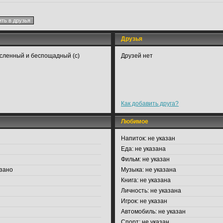
Друзья
ысленный и беспощадный (с)
Друзей нет
Как добавить друга?
Любимое
Напиток:
не указан
Еда:
не указана
Фильм:
не указан
зано
Музыка:
не указана
Книга:
не указана
Личность:
не указана
Игрок:
не указан
Автомобиль:
не указан
Спорт:
не указан