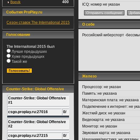
400
Boevik
ICQ:
номер не указан
События ProPlay.ru
Сезон ставок The International 2015
О себе
Голосование
Российский киберспорт -бессм
The Internaitonal 2015 был
Лучше предыдуших
Хуже предыдущих
Такой же
Железо
Процессор:
не указан
Counter-Strike: Global Offensive
Память:
не указана
Counter-Strike: Global Offensive
Материнская плата:
не указана
#1
Подключение к интернет:
не ука
csgo.proplay.ru:27016
0/
Жесткий диск:
не указан
Видеокарта:
не указана
Counter-Strike: Global Offensive
#2
Монитор:
не указан
Звуковая карта:
не указана
csgo.proplay.ru:27215
0/
Наушники/акустика:
не указаны