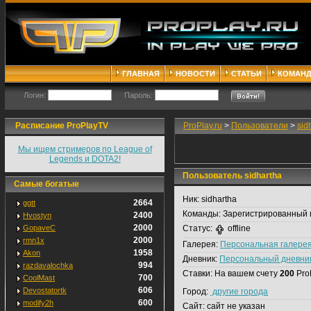
ГЛАВНАЯ
НОВОСТИ
СТАТЬИ
КОМАН
Логин:
Пароль:
Расписание ProPlayTV
ProPlay.ru
>
Пользователи
>
sid
Мы ищем стримеров по League of
Legends и DOTA2!
Пользователь sidhartha
Самые богатые
Ник:
sidhartha
2664
ggtt
Команды:
Зарегистрированный 
2400
Hvostyn
2000
GopaveC
Статус:
offline
2000
rmn1x
Галерея:
Персональная галере
1958
Akon
Дневник:
Персональный дневни
994
razdavalochka
Ставки:
На вашем счету
200
Pro
700
CoolMast
606
Devostatortk
Город:
другие города
600
modify2h
Сайт:
сайт не указан