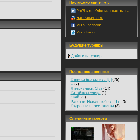
Нас можно найти тут:
ProPlay.ru - Официальная группа
Наш канал в IRC
Мы в Facebook
Мы в Twitter
Будущие турниры
Добавить турнир
Последние дневники
Записки без смысла [5]
(25)
Ф
(2)
Я вернулась. Olya
(14)
Китайская улица
(1)
Окей.
(3)
Ранетки: Новая любовь. Ча...
(5)
Кадровые перестановки
(8)
Случайные галереи