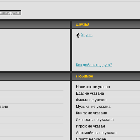
Друзья
Xpycm
Как добавить друга?
Любимое
Напиток:
не указан
Еда:
не указана
Фильм:
не указан
зано
Музыка:
не указана
Книга:
не указана
Личность:
не указана
Игрок:
не указан
Автомобиль:
не указан
Спорт:
не указан