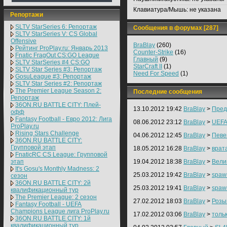
Клавиатура/Мышь:
не указана
Репортажи
SLTV StarSeries 6: Репортаж
Сообщения в форумах [287]
SLTV StarSeries V: CS Global
Offensive
BraBlay
(260)
Рейтинг ProPlay.ru: Январь 2013
Counter-Strike
(16)
Fnatic FragOut CS:GO League
Главный
(9)
SLTV StarSeries #4 CS:GO
StarCraft II
(1)
SLTV Star Series #3: Репортаж
Need For Speed
(1)
GosuLeague #3: Репортаж
SLTV Star Series #2: Репортаж
The Premier League Season 2:
Последние сообщения
Репортаж
36ON.RU BATTLE CITY: Плей-
13.10.2012 19:42
BraBlay
>
Пред
офф
Fantasy Football - Евро 2012: Лига
08.06.2012 23:12
BraBlay
>
UEFA
ProPlay.ru
Rising Stars Challenge
04.06.2012 12:45
BraBlay
>
Певе
36ON.RU BATTLE CITY:
Групповой этап
18.05.2012 16:28
BraBlay
>
врат
FnaticRC CS League: Групповой
этап
19.04.2012 18:38
BraBlay
>
Вели
It's Gosu's Monthly Madness: 2
25.03.2012 19:42
BraBlay
>
spaw
сезон
36ON.RU BATTLE CITY: 2й
25.03.2012 19:41
BraBlay
>
spaw
квалификационный тур
The Premier League: 2 cезон
27.02.2012 18:03
BraBlay
>
Розы
Fantasy Football - UEFA
Champions League лига ProPlay.ru
17.02.2012 03:06
BraBlay
>
толь
36ON.RU BATTLE CITY: 1й
квалификационный тур