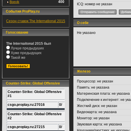
400
Boevik
ICQ:
номер не указан
События ProPlay.ru
Сезон ставок The International 2015
О себе
Голосование
Не указано
The Internaitonal 2015 был
Лучше предыдуших
Хуже предыдущих
Такой же
Железо
Процессор:
не указан
Counter-Strike: Global Offensive
Память:
не указана
Counter-Strike: Global Offensive
Материнская плата:
не указана
#1
Подключение к интернет:
не ука
csgo.proplay.ru:27016
0/
Жесткий диск:
не указан
Видеокарта:
не указана
Counter-Strike: Global Offensive
#2
Монитор:
не указан
Звуковая карта:
не указана
csgo.proplay.ru:27215
0/
Наушники/акустика:
не указаны