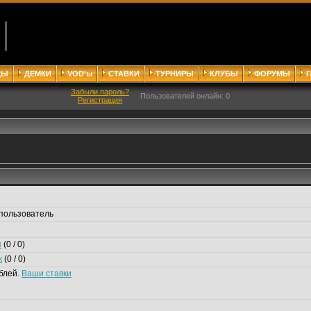
ДЫ
ДЕМКИ
VOD'ы
СТАВКИ
ТУРНИРЫ
КЛУБЫ
ФОРУМЫ
Забыли пароль?
Пользователей онлайн: 0
Регистрация
пользователь
я
(0 / 0)
к
(0 / 0)
блей.
Ваши ставки