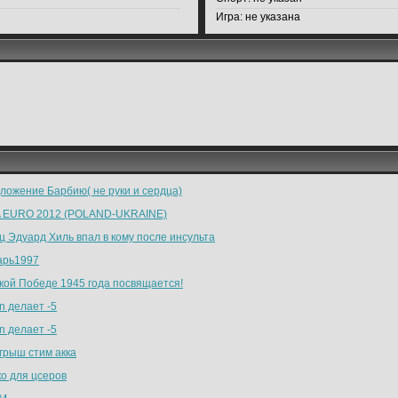
Игра:
не указана
ложение Барбию( не руки и сердца)
 EURO 2012 (POLAND-UKRAINE)
ц Эдуард Хиль впал в кому после инсульта
арь1997
кой Победе 1945 года посвящается!
n делает -5
n делает -5
грыш стим акка
ко для цсеров