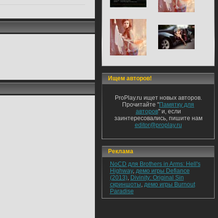
Ищем авторов!
ProPlay.ru ищет новых авторов.
Прочитайте "
Памятку для
авторов
" и, если
заинтересовались, пишите нам
editor@proplay.ru
Реклама
NoCD для Brothers in Arms: Hell's
Highway
,
демо игры Defiance
(2013)
,
Divinity: Original Sin
скриншоты
,
демо игры Burnout
Paradise