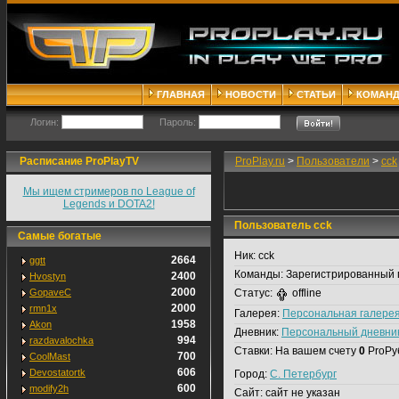
ГЛАВНАЯ
НОВОСТИ
СТАТЬИ
КОМАН
Логин:
Пароль:
Расписание ProPlayTV
ProPlay.ru
>
Пользователи
>
cck
Мы ищем стримеров по League of
Legends и DOTA2!
Пользователь cck
Самые богатые
Ник:
cck
2664
ggtt
Команды:
Зарегистрированный 
2400
Hvostyn
2000
GopaveC
Статус:
offline
2000
rmn1x
Галерея:
Персональная галере
1958
Akon
Дневник:
Персональный дневни
994
razdavalochka
Ставки:
На вашем счету
0
ProРу
700
CoolMast
606
Devostatortk
Город:
С. Петербург
600
modify2h
Сайт:
сайт не указан