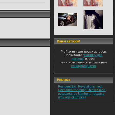
Ищем авторов!
ProPlay.ru ищет новых авторов.
Прочитайте "
Памятку для
авторов
" и, если
заинтересовались, пишите нам
editor@proplay.ru
Реклама
Resident Evil: Revelations mod
,
Uncharted 2: Among Thieves mod
,
русификатор Manhunt
,
продать
игру Age of Empires