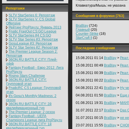
Клавиатура/Мышь:
не указана
Репортажи
SLTV StarSeries 6: Репортаж
Сообщения в форумах [763]
SLTV StarSeries V: CS Global
Offensive
BraBlay
(724)
Рейтинг ProPlay.ru: Январь 2013
Главный
(20)
Fnatic FragOut CS:GO League
Counter-Strike
(18)
SLTV StarSeries #4 CS:GO
StarCraft II
(1)
SLTV Star Series #3: Репортаж
GosuLeague #3: Репортаж
SLTV Star Series #2: Репортаж
Последние сообщения
The Premier League Season 2:
Репортаж
15.08.2011 01:14
BraBlay
>
Реал 
36ON.RU BATTLE CITY: Плей-
офф
15.08.2011 00:49
BraBlay
>
Реал 
Fantasy Football - Евро 2012: Лига
ProPlay.ru
15.08.2011 00:39
BraBlay
>
Реал 
Rising Stars Challenge
36ON.RU BATTLE CITY:
15.08.2011 00:22
BraBlay
>
Реал 
Групповой этап
FnaticRC CS League: Групповой
04.08.2011 22:41
BraBlay
>
Ну че
этап
04.08.2011 01:50
BraBlay
>
Еще 
It's Gosu's Monthly Madness: 2
сезон
01.08.2011 19:31
BraBlay
>
МАУР
36ON.RU BATTLE CITY: 2й
квалификационный тур
31.07.2011 22:17
BraBlay
>
Das O
The Premier League: 2 cезон
Fantasy Football - UEFA
31.07.2011 00:15
BraBlay
>
не н
Champions League лига ProPlay.ru
36ON.RU BATTLE CITY: 1й
23.07.2011 15:55
BraBlay
>
CHO
квалификационный тур