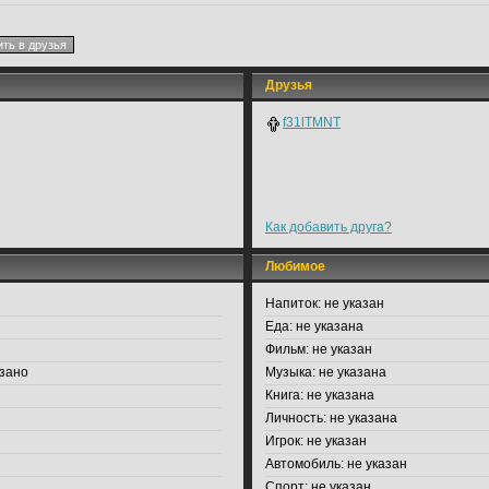
Друзья
f31lTMNT
Как добавить друга?
Любимое
Напиток:
не указан
Еда:
не указана
Фильм:
не указан
зано
Музыка:
не указана
Книга:
не указана
Личность:
не указана
Игрок:
не указан
Автомобиль:
не указан
Спорт:
не указан