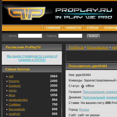
ГЛАВНАЯ
НОВОСТИ
СТАТЬИ
КОМАН
Логин:
Пароль:
Расписание ProPlayTV
ProPlay.ru
>
Пользователи
>
gq
Мы ищем стримеров по League of
Legends и DOTA2!
Пользователь gqw36484
Самые богатые
Ник:
gqw36484
2664
ggtt
Команды:
Зарегистрированный 
2400
Hvostyn
2000
GopaveC
Статус:
offline
2000
rmn1x
Галерея:
Персональная галере
1958
Akon
Дневник:
Персональный дневни
994
razdavalochka
Ставки:
На вашем счету
200
Pro
700
CoolMast
606
Devostatortk
Город:
Russia
600
modify2h
Сайт:
сайт не указан