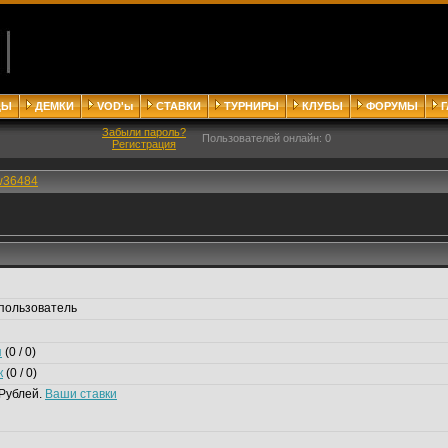
ДЫ
ДЕМКИ
VOD'ы
СТАВКИ
ТУРНИРЫ
КЛУБЫ
ФОРУМЫ
Забыли пароль?
Пользователей онлайн: 0
Регистрация
w36484
пользователь
я
(0 / 0)
к
(0 / 0)
Рублей.
Ваши ставки