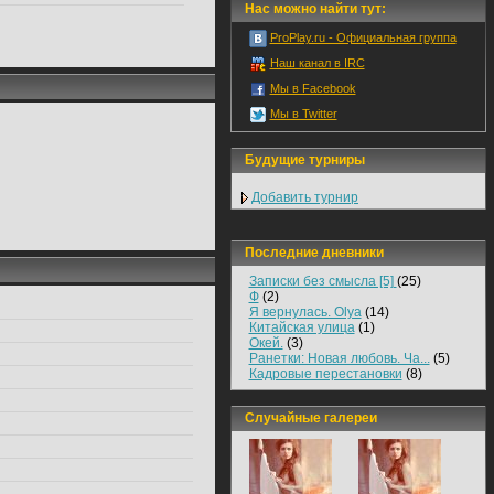
Нас можно найти тут:
ProPlay.ru - Официальная группа
Наш канал в IRC
Мы в Facebook
Мы в Twitter
Будущие турниры
Добавить турнир
Последние дневники
Записки без смысла [5]
(25)
Ф
(2)
Я вернулась. Olya
(14)
Китайская улица
(1)
Окей.
(3)
Ранетки: Новая любовь. Ча...
(5)
Кадровые перестановки
(8)
Случайные галереи