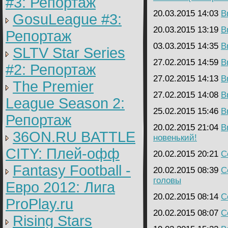
#3: Репортаж
20.03.2015 14:03
B
GosuLeague #3:
20.03.2015 13:19
B
Репортаж
03.03.2015 14:35
B
SLTV Star Series
27.02.2015 14:59
B
#2: Репортаж
27.02.2015 14:13
B
The Premier
27.02.2015 14:08
B
League Season 2:
25.02.2015 15:46
B
Репортаж
20.02.2015 21:04
B
36ON.RU BATTLE
новенький!
CITY: Плей-офф
20.02.2015 20:21
C
Fantasy Football -
20.02.2015 08:39
C
головы
Евро 2012: Лига
20.02.2015 08:14
C
ProPlay.ru
20.02.2015 08:07
C
Rising Stars