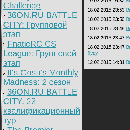
19.02.2015 15:32
B
Challenge
18.02.2015 23:53
B
36ON.RU BATTLE
18.02.2015 23:50
B
CITY: Групповой
18.02.2015 23:48
B
этап
18.02.2015 23:47
B
FnaticRC CS
18.02.2015 23:47
B
League: Групповой
буду
этап
12.02.2015 14:31
B
It's Gosu's Monthly
Madness: 2 сезон
36ON.RU BATTLE
CITY: 2й
квалификационный
тур