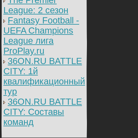
The Premier
League: 2 cезон
Fantasy Football -
UEFA Champions
League лига
ProPlay.ru
36ON.RU BATTLE
CITY: 1й
квалификационный
тур
36ON.RU BATTLE
CITY: Составы
команд