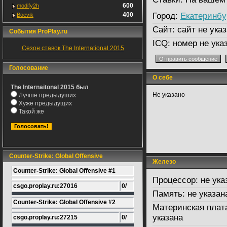
600
modify2h
400
Город:
Екатеринбу
Boevik
Сайт:
сайт не указ
События ProPlay.ru
ICQ:
номер не ука
Сезон ставок The International 2015
Голосование
О себе
The Internaitonal 2015 был
Не указано
Лучше предыдуших
Хуже предыдущих
Такой же
Counter-Strike: Global Offensive
Железо
Counter-Strike: Global Offensive #1
Процессор:
не ука
csgo.proplay.ru:27016
0/
Память:
не указан
Counter-Strike: Global Offensive #2
Материнская плат
указана
csgo.proplay.ru:27215
0/