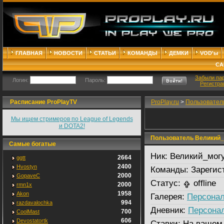
ГЛАВНАЯ
НОВОСТИ
СТАТЬИ
КОМАНДЫ
ДЕМКИ
VOD'ы
СА
Забыли па
Логин:
Пароль:
Регистра
Расписание ProPlayTV
ProPlay.ru
>
Пользовател
Мы ищем стримеров по League of Legends
и DOTA2!
Пользователь Великий_
Самые богатые
Ник:
Великий_мог
2664
ggtt
2400
Hvostyn
Команды:
Зарегис
2000
GopaveC
Статус:
offline
2000
rmn1x
1958
Akon
Галерея:
Персонал
994
razdavalochka
Дневник:
Персона
700
CoolMast
606
Devostatortk
Ставки:
На вашем