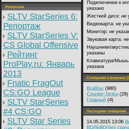
Подключение к ин
Репортажи
указано
SLTV StarSeries 6:
Жесткий диск:
не 
Видеокарта:
не ук
Репортаж
Монитор:
не указа
SLTV StarSeries V:
Звуковая карта:
не
CS Global Offensive
Наушники/акустик
Рейтинг
указаны
Клавиатура/Мышь
ProPlay.ru: Январь
указана
2013
Сообщения в форумах [1
Fnatic FragOut
BraBlay
(980)
CS:GO League
Counter-Strike
(29)
Главный
(4)
SLTV StarSeries
#4 CS:GO
Последние сообщения
SLTV Star Series
14.05.2015 13:06
B
ВОЛЬВО(без срача