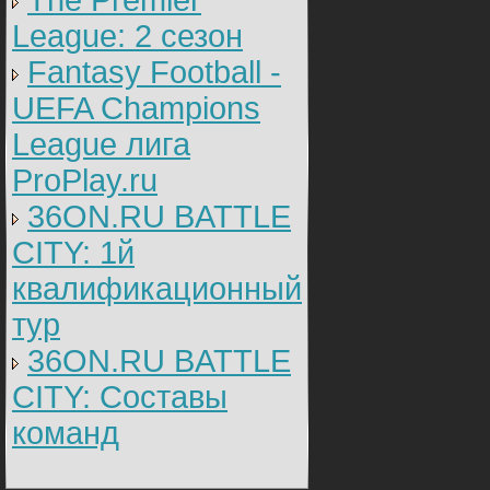
The Premier
членом, который буд-то у
неё. -Всё в порядке, я мог
League: 2 cезон
присоедениться к вам? Ле
ни чем не разбудишь - с
Fantasy Football -
и скинула свои трусики на
-Хорошо, - не стал спорит
перевёл взгляд на Кристи
UEFA Champions
девушки, от переизбытка
перевозбуждения, выдел
League лига
уже по стройным ножкам,
хозяйку квартиры краснет
ProPlay.ru
уселся на стул и закурил,
целовались, потом перек
мой член. Было приятно с
36ON.RU BATTLE
две подруги борятся за ч
выдёргивая его из рта со
CITY: 1й
начиная дико сосать. Да
расположились не совсем
квалификационный
позе. Кристина лежала на
раздвинув свои ножки, Н
под столом, я трахал Нат
тур
Кристина удовлетворялас
вылизывал, её киску, стоя
36ON.RU BATTLE
на коленях. Потом я всё 
хочу трахнуть Кристину в 
CITY: Составы
была против, встав на по
четвереньки, раздвинула 
ждала. Наташа решила н
команд
помочь,и достала из хол
сметану, "необычно" - под
момент, когда она стала 
попу Кристины сметаной, 