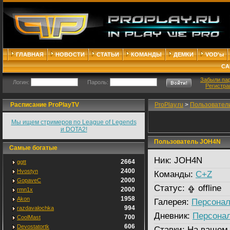
ГЛАВНАЯ
НОВОСТИ
СТАТЬИ
КОМАНДЫ
ДЕМКИ
VOD'ы
СА
Забыли па
Логин:
Пароль:
Регистра
Расписание ProPlayTV
ProPlay.ru
>
Пользовател
Мы ищем стримеров по League of Legends
и DOTA2!
Пользователь JOH4N
Самые богатые
Ник:
JOH4N
2664
ggtt
2400
Hvostyn
Команды:
C+Z
2000
GopaveC
Статус:
offline
2000
rmn1x
1958
Akon
Галерея:
Персонал
994
razdavalochka
Дневник:
Персона
700
CoolMast
606
Devostatortk
Ставки:
На вашем