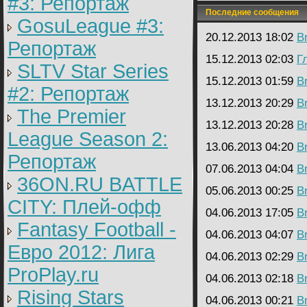
#3: Репортаж
кровать. Я лежал приобня
Последние сообщения
снова одуплялся в окно и
GosuLeague #3:
чём говорят девчонки, мн
не интересны их разговор
20.12.2013 18:02
B
заметил, что рука Кристи
Репортаж
соскользнула вниз и дела
15.12.2013 02:03
Г
заметные только мне дви
SLTV Star Series
ласкала свою дырочку, ин
15.12.2013 01:59
B
пошмыгивая носиком. Тут
#2: Репортаж
переключился от вида за 
предложил укрыться одея
13.12.2013 20:29
B
что холодно, она согласи
The Premier
комнате наступила полна
13.12.2013 20:28
B
когда погас фонарь за ок
League Season 2:
временем Наташа с Лено
13.06.2013 04:20
B
болтать о какой-то ерунд
Репортаж
свою руку вниз и снова з
Кристины лежащей и тер
07.06.2013 04:04
B
дырочку.Я отодвинул её р
36ON.RU BATTLE
медленно, вводить в неё 
05.06.2013 00:25
B
старалась дышать ровно, 
CITY: Плей-офф
это получалось. Потом я
04.06.2013 17:05
B
одеяло и начал посасыват
Fantasy Football -
возбуждённую и горячую, 
04.06.2013 04:07
B
тому времени уже текла 
попадали на простыню. М
Евро 2012: Лига
возбуждало. Потом я выш
04.06.2013 02:29
B
стянул с себя штаны. Ос
ProPlay.ru
трусах и майке, залез к н
04.06.2013 02:18
B
и она начала подрачивать
Rising Stars
она старалась делать это
04.06.2013 00:21
B
Наташа с Леной ничего н