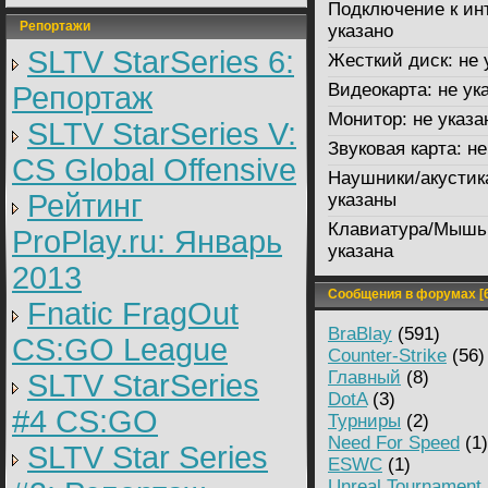
Подключение к ин
Репортажи
указано
SLTV StarSeries 6:
Жесткий диск:
не 
Видеокарта:
не ук
Репортаж
Монитор:
не указа
SLTV StarSeries V:
Звуковая карта:
не
CS Global Offensive
Наушники/акустик
Рейтинг
указаны
Клавиатура/Мышь
ProPlay.ru: Январь
указана
2013
Сообщения в форумах [6
Fnatic FragOut
BraBlay
(591)
CS:GO League
Counter-Strike
(56)
Главный
(8)
SLTV StarSeries
DotA
(3)
#4 CS:GO
Турниры
(2)
Need For Speed
(1)
SLTV Star Series
ESWC
(1)
Unreal Tournament