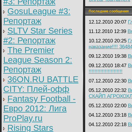
#3: Репортаж
GosuLeague #3:
Последние сообщения
Репортаж
12.12.2010 20:07
Г
SLTV Star Series
11.12.2010 12:39
B
#2: Репортаж
10.12.2010 20:25
Г
наказание!!!! 364
The Premier
09.12.2010 19:38
B
League Season 2:
09.12.2010 18:47
B
Репортаж
!!!!!!!!!!!!!!!!!!!!!!!
36ON.RU BATTLE
07.12.2010 22:30
B
CITY: Плей-офф
05.12.2010 22:32
B
СКАЙП АГРОХОХ
Fantasy Football -
05.12.2010 22:00
B
Евро 2012: Лига
04.12.2010 23:18
B
ProPlay.ru
04.12.2010 22:18
B
Rising Stars