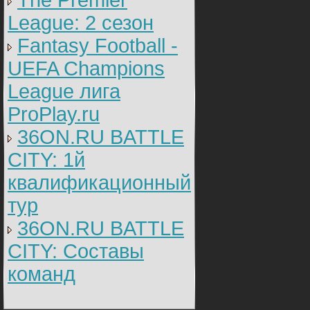
The Premier
League: 2 cезон
Fantasy Football -
UEFA Champions
League лига
ProPlay.ru
36ON.RU BATTLE
CITY: 1й
квалификационный
тур
36ON.RU BATTLE
CITY: Составы
команд