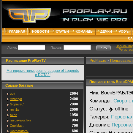
ГЛАВНАЯ
НОВОСТИ
СТАТЬИ
КОМАНДЫ
ДЕМКИ
VOD'ы
СА
Забыли па
Логин:
Пароль:
Регистра
Расписание ProPlayTV
ProPlay.ru
>
Пользовател
Мы ищем стримеров по League of Legends
и DOTA2!
Пользователь ВоенБРАБ
Самые богатые
Ник:
ВоенБРАБЛЭЙ
2664
ggtt
2400
Hvostyn
Команды:
Скоро с
2000
GopaveC
Статус:
offline
2000
rmn1x
1958
Akon
Галерея:
Персонал
994
razdavalochka
Дневник:
Персона
700
CoolMast
606
Devostatortk
Ставки:
На вашем