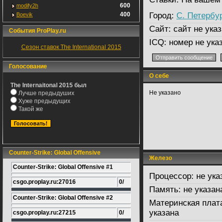
600
modify2h
400
Город:
С. Петербу
Boevik
Сайт:
сайт не указ
События ProPlay.ru
ICQ:
номер не ука
Сезон ставок The International 2015
Голосование
О себе
The Internaitonal 2015 был
Не указано
Лучше предыдуших
Хуже предыдущих
Такой же
Counter-Strike: Global Offensive
Железо
Counter-Strike: Global Offensive #1
Процессор:
не ука
csgo.proplay.ru:27016
0/
Память:
не указан
Counter-Strike: Global Offensive #2
Материнская плат
указана
csgo.proplay.ru:27215
0/