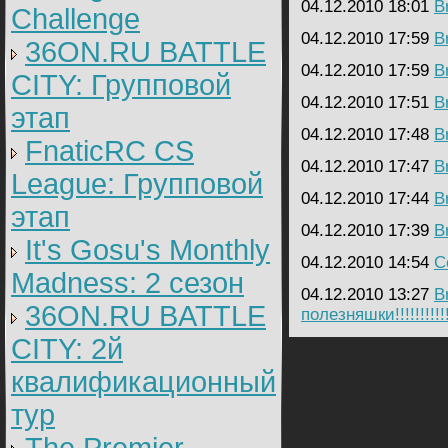
04.12.2010 18:01
B
Challenge
04.12.2010 17:59
B
36ON.RU BATTLE
04.12.2010 17:59
B
CITY: Групповой
04.12.2010 17:51
B
этап
04.12.2010 17:48
B
FnaticRC CS
04.12.2010 17:47
B
League: Групповой
04.12.2010 17:44
B
этап
04.12.2010 17:39
B
It's Gosu's Monthly
04.12.2010 14:54
C
Madness: 2 сезон
04.12.2010 13:27
B
36ON.RU BATTLE
полезняшки!!!!!!!!!!!
CITY: 2й
квалификационный
тур