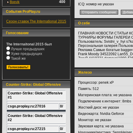
400
Boevik
ICQ:
номер не указан
События ProPlay.ru
Сезон ставок The International 2015
О себе
Голосование
ГЛАВНАЯ НОВОСТИ СТАТЬИ К
ТУРНИРЫ ФОРУМЫ ГАЛЕРЕИ САЙ
Пользователь: Svistni_v_hyi s7ka
The Internaitonal 2015 был
Персональная галерея Пользова
Лучше предыдуших
Реклама Самые богатые bagger
Хуже предыдущих
Frank Moody 34522092 Lan55_
ZaruB 4419331 domovoi1990 43
Такой же
Fаv 2244052 Mikela 847097 Гол
Про Серия #3 EFL Репортаж E
Neo Star League сезон 3 Группо
Железо
Masters 4 Global Finals: Quake
2010: Основной раунд ENC CS 
Процессор:
penek xP
ENC CS 2010: 3-ий квалификац
Counter-Strike: Global Offensive
квалификационный раунд ENC 
Память:
512
раунд ENC 2010 CS: Составы с
Counter-Strike: Global Offensive
Материнская плата:
не указана
Series Nordic #2: Pro Division ES
#1
Division ESL Pro Series Nordic
Подключение к интернет:
8mbs
Series Nordic #2: Финская квали
csgo.proplay.ru:27016
0/
Жесткий диск:
не указан
Датская квалификация ESL Pro S
квалификация ESL Pro Series No
Видеокарта:
Nvidia Geforce
Counter-Strike: Global Offensive
ESL Pro Series Nordic #2: EAS
#2
Монитор:
не указан
Рейтинги ProPlay.ru 2010 Мир
Stars War Корея: плей-офф EM 4
Звуковая карта:
не указана
csgo.proplay.ru:27215
0/
Live Stars War Reborn: общий р
Наушники/акустика:
SennHeiser