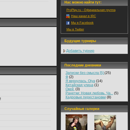
Нас можно найти тут:
ProPlay.ru - Официальная группа
Наш канал в IRC
Мы в Facebook
Мы в Twitter
Будущие турниры
Добавить турнир
Последние дневники
Записки без смысла [5]
(25)
Ф
(2)
Я вернулась. Olya
(14)
Китайская улица
(1)
Окей.
(3)
Ранетки: Новая любовь. Ча...
(5)
Кадровые перестановки
(8)
!
Случайные галереи