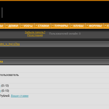
ДЫ
ДЕМКИ
VOD'ы
СТАВКИ
ТУРНИРЫ
КЛУБЫ
ФОРУМЫ
Забыли пароль?
Пользователей онлайн: 0
Регистрация
stni_v_hyi s7ka
ka
пользователь
я
(0 / 0)
к
(0 / 0)
Рублей.
Ваши ставки