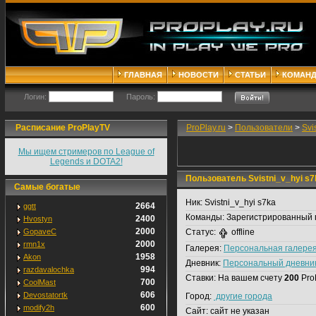
ГЛАВНАЯ
НОВОСТИ
СТАТЬИ
КОМАН
Логин:
Пароль:
Расписание ProPlayTV
ProPlay.ru
>
Пользователи
>
Svi
Мы ищем стримеров по League of
Legends и DOTA2!
Пользователь Svistni_v_hyi s7
Самые богатые
Ник:
Svistni_v_hyi s7ka
2664
ggtt
Команды:
Зарегистрированный 
2400
Hvostyn
2000
GopaveC
Статус:
offline
2000
rmn1x
Галерея:
Персональная галере
1958
Akon
Дневник:
Персональный дневни
994
razdavalochka
Ставки:
На вашем счету
200
Pro
700
CoolMast
606
Devostatortk
Город:
другие города
600
modify2h
Сайт:
сайт не указан