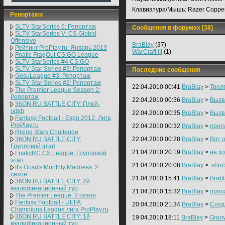
стадия UNICOM cup в Китае CEVO
6: плей-офф Neo Star League 3
Клавиатура/Мышь:
Razer Copperh
6: групповая стадия ClanBase N
Репортажи
Nations Cup XIII: Групповой этап
SLTV StarSeries 6: Репортаж
Сообщения в форумах [38]
турнира ClanBase Nations Cup X
SLTV StarSeries V: CS Global
ClanBase Nations Cup XIII: 1-ый
Offensive
Пользователи > Информация Ин
BraBlay
(37)
Рейтинг ProPlay.ru: Январь 2013
Фамилия:* * не выводится на са
WarCraft III
(1)
Fnatic FragOut CS:GO League
чемпионаты Домашняя страница:
SLTV StarSeries #4 CS:GO
зависимости от установок конф
SLTV Star Series #3: Репортаж
Последние сообщения
показываться в зависимости от
GosuLeague #3: Репортаж
Операционная система: игрово
SLTV Star Series #2: Репортаж
чувствительность: Дополнитель
22.04.2010 00:41
BraBlay
>
Трол
The Premier League Season 2:
skype andrew7905 События Буд
Репортаж
Country (1) 25 апр Уфа (19) 25 
22.04.2010 00:36
BraBlay
>
Вызв
36ON.RU BATTLE CITY: Плей-
Последние дневники Первые ощ
офф
Кристал Каст... (13) мысль (36)
22.04.2010 00:35
BraBlay
>
Вызв
Fantasy Football - Евро 2012: Лига
эйджизма (50) Лето (4 странных 
ProPlay.ru
22.04.2010 00:32
BraBlay
>
проп
Случайные галереи Megan Fox: 
Rising Stars Challenge
might: 101 omgfarsh: н Ищем авт
36ON.RU BATTLE CITY:
22.04.2010 00:28
BraBlay
>
Вот о
Прочитайте "Памятку для авторо
Групповой этап
пишите нам editor@proplay.ru Р
21.04.2010 20:19
BraBlay
>
не хо
FnaticRC CS League: Групповой
портал PlayGround.ru: прохожде
этап
playground.ru — Москва Как Дос
21.04.2010 20:08
BraBlay
>
:shoc
It's Gosu's Monthly Madness: 2
patch Игровой портал PlayGroun
сезон
новости. playground.ru — Москва
21.04.2010 15:41
BraBlay
>
Brabl
36ON.RU BATTLE CITY: 2й
mod Игровой портал PlayGround.
квалификационный тур
новости. playground.ru — Моск
21.04.2010 15:32
BraBlay
>
проп
The Premier League: 2 cезон
знаний по Аллодам Онлайн: опис
Fantasy Football - UEFA
новости и многое другое allods.
20.04.2010 21:34
BraBlay
>
Cозд
Champions League лига ProPlay.ru
Яндекс цитирования Rambler's 
36ON.RU BATTLE CITY: 1й
19.04.2010 18:11
BraBlay
>
Groo
www.proplay.ru. Все права защ
квалификационный тур