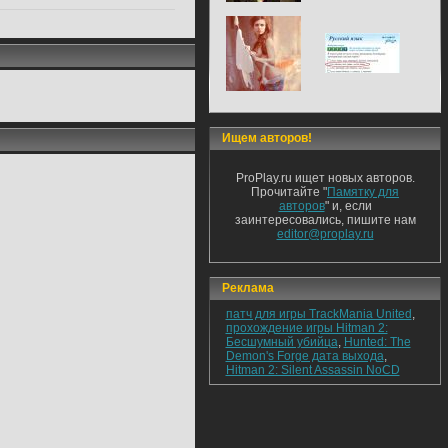
Ищем авторов!
ProPlay.ru ищет новых авторов.
Прочитайте "
Памятку для
авторов
" и, если
заинтересовались, пишите нам
editor@proplay.ru
Реклама
патч для игры TrackMania United
,
прохождение игры Hitman 2:
Бесшумный убийца
,
Hunted: The
Demon's Forge дата выхода
,
Hitman 2: Silent Assassin NoCD