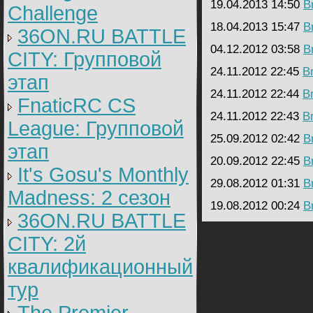
19.04.2013 14:50
B
Challenge
18.04.2013 15:47
B
36ON.RU BATTLE
04.12.2012 03:58
B
CITY: Групповой
24.11.2012 22:45
B
этап
24.11.2012 22:44
B
FnaticRC CS
24.11.2012 22:43
B
League: Групповой
25.09.2012 02:42
B
этап
20.09.2012 22:45
B
It's Gosu's Monthly
29.08.2012 01:31
B
Madness: 2 сезон
19.08.2012 00:24
B
36ON.RU BATTLE
CITY: 2й
квалификационный
тур