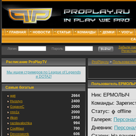
ГЛАВНАЯ
НОВОСТИ
СТАТЬИ
КОМАНДЫ
ДЕМКИ
VOD'ы
СА
Забыли па
Логин:
Пароль:
Регистра
Расписание ProPlayTV
ProPlay.ru
>
Пользовател
Мы ищем стримеров по League of Legends
и DOTA2!
Пользователь ЕРМОЛЫ
Самые богатые
Ник:
ЕРМОЛЫЧ
2664
ggtt
2400
Hvostyn
Команды:
Зарегис
2000
GopaveC
Статус:
offline
2000
rmn1x
1958
Akon
Галерея:
Персонал
994
razdavalochka
Дневник:
Персона
700
CoolMast
606
Devostatortk
Ставки:
На вашем