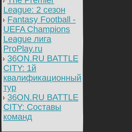
The Premier
League: 2 cезон
Fantasy Football -
UEFA Champions
League лига
ProPlay.ru
36ON.RU BATTLE
CITY: 1й
квалификационный
тур
36ON.RU BATTLE
CITY: Составы
команд