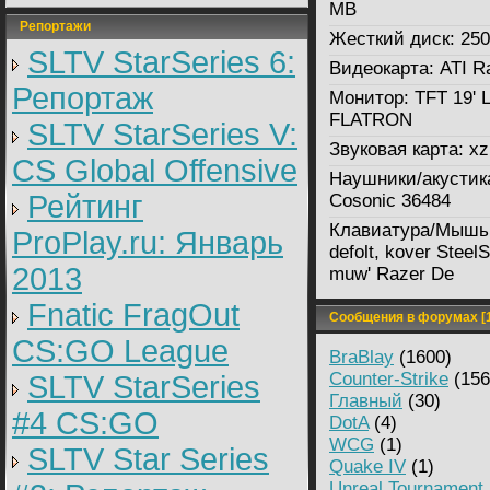
MB
Репортажи
Жесткий диск:
250
SLTV StarSeries 6:
Видеокарта:
ATI R
Репортаж
Монитор:
TFT 19' 
FLATRON
SLTV StarSeries V:
Звуковая карта:
xz
CS Global Offensive
Наушники/акустик
Рейтинг
Cosonic 36484
Клавиатура/Мышь
ProPlay.ru: Январь
defolt, kover Steel
2013
muw' Razer De
Fnatic FragOut
Сообщения в форумах [1
CS:GO League
BraBlay
(1600)
Counter-Strike
(156
SLTV StarSeries
Главный
(30)
#4 CS:GO
DotA
(4)
WCG
(1)
SLTV Star Series
Quake IV
(1)
Unreal Tournament