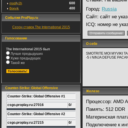
600
modify2h
400
Город:
Russia
Boevik
Сайт:
сайт не указ
События ProPlay.ru
ICQ:
номер не ука
Сезон ставок The International 2015
Голосование
О себе
The Internaitonal 2015 был
SMOTRITE MOI MYVIKI T
Лучше предыдуших
-5 i NINJA DEFUSE PAC
Хуже предыдущих
Такой же
Counter-Strike: Global Offensive
Железо
Counter-Strike: Global Offensive #1
Процессор:
AMD At
csgo.proplay.ru:27016
0/
Память:
512 DDR
Counter-Strike: Global Offensive #2
Материнская плат
csgo.proplay.ru:27215
0/
Подключение к ин