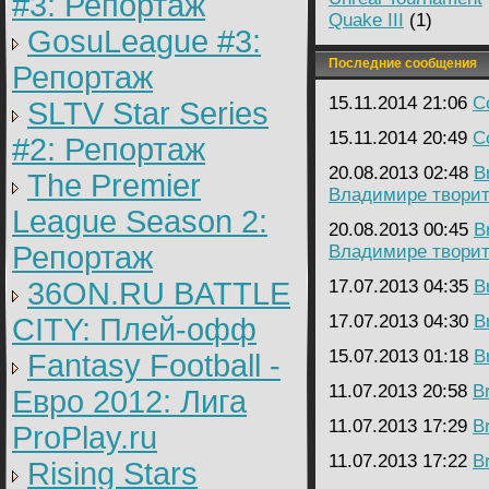
#3: Репортаж
Quake III
(1)
GosuLeague #3:
Последние сообщения
Репортаж
15.11.2014 21:06
C
SLTV Star Series
15.11.2014 20:49
C
#2: Репортаж
20.08.2013 02:48
B
The Premier
Владимире творитс
League Season 2:
20.08.2013 00:45
B
Репортаж
Владимире творитс
36ON.RU BATTLE
17.07.2013 04:35
B
17.07.2013 04:30
B
CITY: Плей-офф
15.07.2013 01:18
B
Fantasy Football -
11.07.2013 20:58
B
Евро 2012: Лига
11.07.2013 17:29
B
ProPlay.ru
11.07.2013 17:22
B
Rising Stars