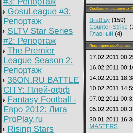
#3: Репортаж
GosuLeague #3:
Сообщения в форумах [1
Репортаж
BraBlay
(159)
Counter-Strike
(
SLTV Star Series
Главный
(4)
#2: Репортаж
Последние сообщения
The Premier
17.02.2011 00:
League Season 2:
16.02.2011 00:
Репортаж
14.02.2011 18:
36ON.RU BATTLE
CITY: Плей-офф
10.02.2011 14:
Fantasy Football -
07.02.2011 00:
Евро 2012: Лига
05.02.2011 00:
ProPlay.ru
30.01.2011 16:
MASTERS
Rising Stars