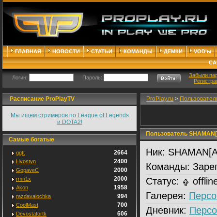
ГЛАВНАЯ
НОВОСТИ
СТАТЬИ
КОМАНДЫ
ДЕМКИ
VOD'ы
СА
Забыли па
Логин:
Пароль:
Регистра
Расписание ProPlayTV
ProPlay.ru
>
Пользовател
Мы ищем стримеров по League of Legends
и DOTA2!
Пользователь SHAMAN[
Самые богатые
Ник:
SHAMAN[A
2664
ggtt
2400
Hvostyn
Команды:
Зарег
2000
GopaveC
2000
rmn1x
Статус:
offlin
1958
Akon
Галерея:
Персо
994
razdavalochka
700
CoolMast
Дневник:
Персо
606
Devostatortk