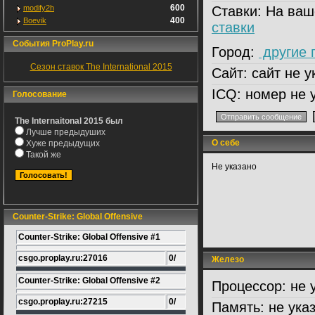
600
modify2h
Ставки:
На ваш
400
Boevik
ставки
События ProPlay.ru
Город:
другие 
Сезон ставок The International 2015
Сайт:
сайт не у
ICQ:
номер не 
Голосование
The Internaitonal 2015 был
Лучше предыдуших
О себе
Хуже предыдущих
Такой же
Не указано
Counter-Strike: Global Offensive
Counter-Strike: Global Offensive #1
csgo.proplay.ru:27016
0/
Железо
Counter-Strike: Global Offensive #2
Процессор:
не 
csgo.proplay.ru:27215
0/
Память:
не ука