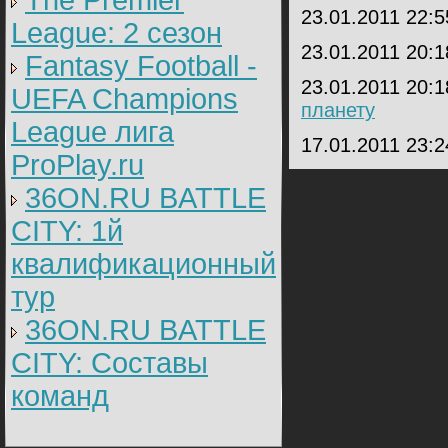
The Premier
23.01.2011 22:
League: 2 cезон
23.01.2011 20:
Fantasy Football -
23.01.2011 20:
UEFA Champions
планету
League лига
17.01.2011 23:
ProPlay.ru
36ON.RU BATTLE
CITY: 1й
квалификационный
тур
36ON.RU BATTLE
CITY: Составы
команд