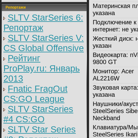
Материнская пл
Репортажи
указана
SLTV StarSeries 6:
Подключение к
Репортаж
интернет:
не ук
SLTV StarSeries V:
Жесткий диск:
н
указан
CS Global Offensive
Видеокарта:
nVi
Рейтинг
9800 GT
ProPlay.ru: Январь
Монитор:
Acer
2013
AL2216W
Fnatic FragOut
Звуковая карта
указана
CS:GO League
Наушники/акуст
SLTV StarSeries
SteelSeries Sibe
#4 CS:GO
Neckband
Клавиатура/Мы
SLTV Star Series
SteelSeries Ikari