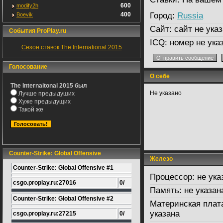
600
modify2h
400
Город:
Russia
Boevik
Сайт:
сайт не указ
События ProPlay.ru
ICQ:
номер не ука
Сезон ставок The International 2015
Голосование
О себе
The Internaitonal 2015 был
Не указано
Лучше предыдуших
Хуже предыдущих
Такой же
Counter-Strike: Global Offensive
Железо
Counter-Strike: Global Offensive #1
Процессор:
не ука
csgo.proplay.ru:27016
0/
Память:
не указан
Counter-Strike: Global Offensive #2
Материнская плат
указана
csgo.proplay.ru:27215
0/