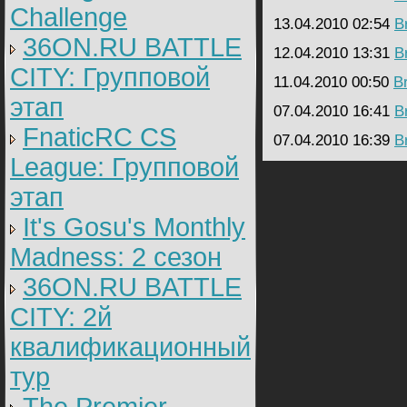
Challenge
13.04.2010 02:54
B
36ON.RU BATTLE
12.04.2010 13:31
B
CITY: Групповой
11.04.2010 00:50
B
этап
07.04.2010 16:41
B
FnaticRC CS
07.04.2010 16:39
B
League: Групповой
этап
It's Gosu's Monthly
Madness: 2 сезон
36ON.RU BATTLE
CITY: 2й
квалификационный
тур