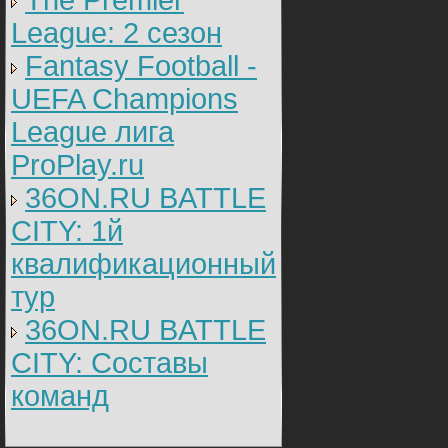
The Premier
League: 2 cезон
Fantasy Football -
UEFA Champions
League лига
ProPlay.ru
36ON.RU BATTLE
CITY: 1й
квалификационный
тур
36ON.RU BATTLE
CITY: Составы
команд