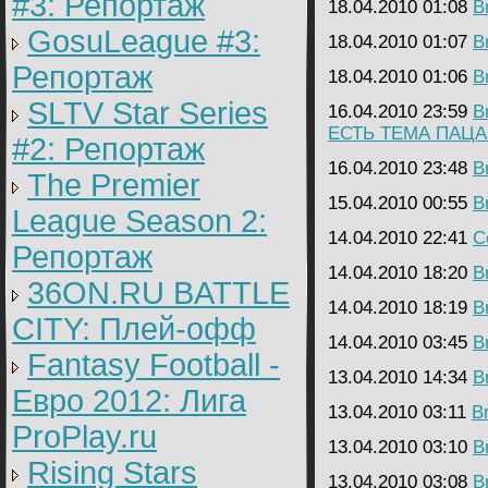
#3: Репортаж
18.04.2010 01:08
B
GosuLeague #3:
18.04.2010 01:07
B
Репортаж
18.04.2010 01:06
B
SLTV Star Series
16.04.2010 23:59
B
ЕСТЬ ТЕМА ПАЦАН
#2: Репортаж
16.04.2010 23:48
B
The Premier
15.04.2010 00:55
B
League Season 2:
14.04.2010 22:41
C
Репортаж
14.04.2010 18:20
B
36ON.RU BATTLE
14.04.2010 18:19
B
CITY: Плей-офф
14.04.2010 03:45
B
Fantasy Football -
13.04.2010 14:34
B
Евро 2012: Лига
13.04.2010 03:11
B
ProPlay.ru
13.04.2010 03:10
B
Rising Stars
13.04.2010 03:08
B