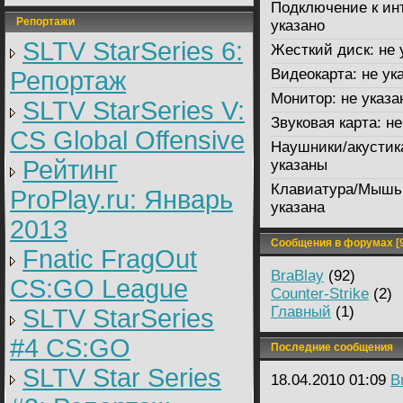
Подключение к ин
Репортажи
указано
SLTV StarSeries 6:
Жесткий диск:
не 
Видеокарта:
не ук
Репортаж
Монитор:
не указа
SLTV StarSeries V:
Звуковая карта:
не
CS Global Offensive
Наушники/акустик
Рейтинг
указаны
Клавиатура/Мышь
ProPlay.ru: Январь
указана
2013
Сообщения в форумах [9
Fnatic FragOut
BraBlay
(92)
CS:GO League
Counter-Strike
(2)
Главный
(1)
SLTV StarSeries
#4 CS:GO
Последние сообщения
SLTV Star Series
18.04.2010 01:09
B