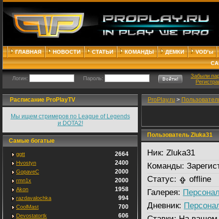
ГЛАВНАЯ
НОВОСТИ
СТАТЬИ
КОМАНДЫ
ДЕМКИ
VOD'ы
СА
Забыли па
Логин:
Пароль:
Регистра
Расписание ProPlayTV
ProPlay.ru
>
Пользовател
Мы ищем стримеров по League of Legends
и DOTA2!
Пользователь Zluka31
Самые богатые
Ник:
Zluka31
2664
ggtt
2400
Hvostyn
Команды:
Зарегис
2000
GopaveC
Статус:
offline
2000
rmn1x
1958
Akon
Галерея:
Персонал
994
razdavalochka
Дневник:
Персона
700
CoolMast
606
Devostatortk
Ставки:
На вашем