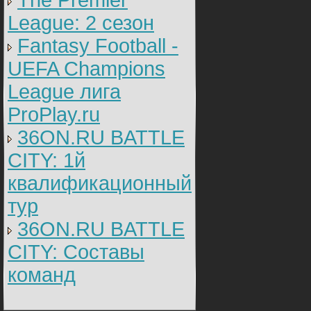
The Premier
League: 2 cезон
Fantasy Football -
UEFA Champions
League лига
ProPlay.ru
36ON.RU BATTLE
CITY: 1й
квалификационный
тур
36ON.RU BATTLE
CITY: Составы
команд