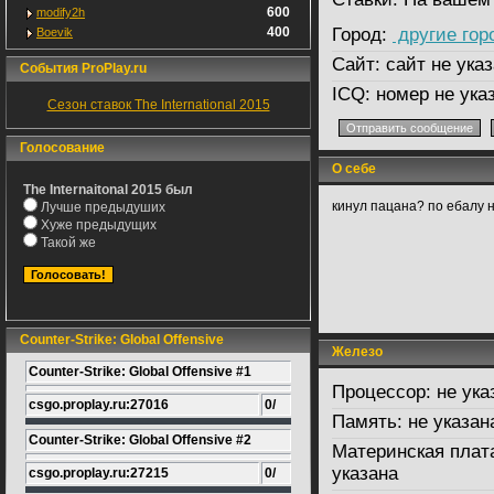
600
modify2h
400
Город:
другие гор
Boevik
Сайт:
сайт не указ
События ProPlay.ru
ICQ:
номер не ука
Сезон ставок The International 2015
Голосование
О себе
The Internaitonal 2015 был
кинул пацана? по ебалу н
Лучше предыдуших
Хуже предыдущих
Такой же
Counter-Strike: Global Offensive
Железо
Counter-Strike: Global Offensive #1
Процессор:
не ука
csgo.proplay.ru:27016
0/
Память:
не указан
Counter-Strike: Global Offensive #2
Материнская плат
указана
csgo.proplay.ru:27215
0/