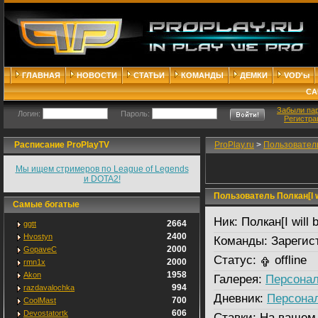
ГЛАВНАЯ
НОВОСТИ
СТАТЬИ
КОМАНДЫ
ДЕМКИ
VOD'ы
СА
Забыли па
Логин:
Пароль:
Регистра
Расписание ProPlayTV
ProPlay.ru
>
Пользовател
Мы ищем стримеров по League of Legends
и DOTA2!
Пользователь Полкан[I wil
Самые богатые
Ник:
Полкан[I will 
2664
ggtt
2400
Hvostyn
Команды:
Зарегис
2000
GopaveC
Статус:
offline
2000
rmn1x
1958
Akon
Галерея:
Персонал
994
razdavalochka
Дневник:
Персона
700
CoolMast
606
Devostatortk
Ставки:
На вашем