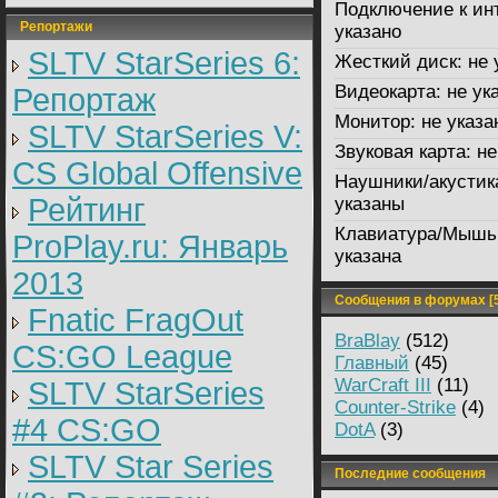
Подключение к ин
Репортажи
указано
SLTV StarSeries 6:
Жесткий диск:
не 
Видеокарта:
не ук
Репортаж
Монитор:
не указа
SLTV StarSeries V:
Звуковая карта:
не
CS Global Offensive
Наушники/акустик
Рейтинг
указаны
Клавиатура/Мышь
ProPlay.ru: Январь
указана
2013
Сообщения в форумах [5
Fnatic FragOut
BraBlay
(512)
CS:GO League
Главный
(45)
WarCraft III
(11)
SLTV StarSeries
Counter-Strike
(4)
#4 CS:GO
DotA
(3)
SLTV Star Series
Последние сообщения