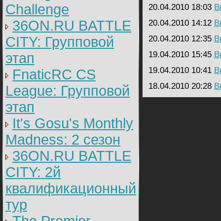
Challenge
20.04.2010 18:03
B
36ON.RU BATTLE
20.04.2010 14:12
B
CITY: Групповой
20.04.2010 12:35
B
19.04.2010 15:45
B
этап
19.04.2010 10:41
B
FnaticRC CS
18.04.2010 20:28
B
League: Групповой
этап
It's Gosu's Monthly
Madness: 2 сезон
36ON.RU BATTLE
CITY: 2й
квалификационный
тур