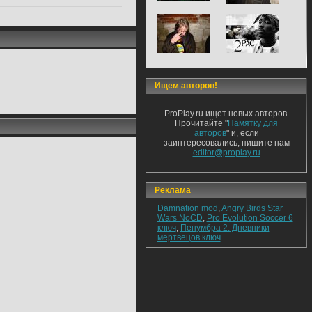
Ищем авторов!
ProPlay.ru ищет новых авторов.
Прочитайте "
Памятку для
авторов
" и, если
заинтересовались, пишите нам
editor@proplay.ru
Реклама
Damnation mod
,
Angry Birds Star
Wars NoCD
,
Pro Evolution Soccer 6
ключ
,
Пенумбра 2. Дневники
мертвецов ключ