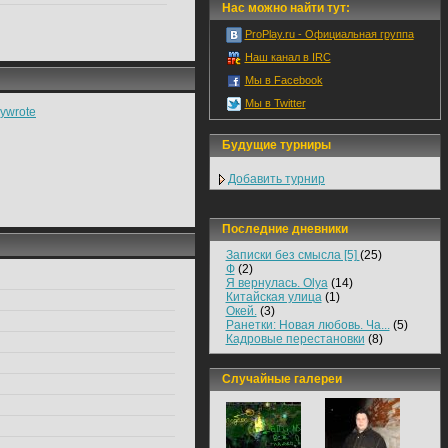
Нас можно найти тут:
ProPlay.ru - Официальная группа
Наш канал в IRC
Мы в Facebook
Мы в Twitter
ywrote
Будущие турниры
Добавить турнир
Последние дневники
Записки без смысла [5]
(25)
Ф
(2)
Я вернулась. Olya
(14)
Китайская улица
(1)
Окей.
(3)
Ранетки: Новая любовь. Ча...
(5)
Кадровые перестановки
(8)
Случайные галереи