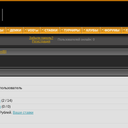
ДЫ
ДЕМКИ
VOD'ы
СТАВКИ
ТУРНИРЫ
КЛУБЫ
ФОРУМЫ
Забыли пароль?
Пользователей онлайн: 0
Регистрация
on[B]
пользователь
я
(2 / 14)
к
(0 / 0)
Рублей.
Ваши ставки