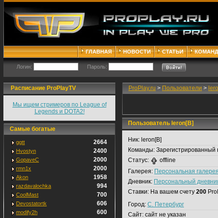
ГЛАВНАЯ
НОВОСТИ
СТАТЬИ
КОМАН
Логин:
Пароль:
Расписание ProPlayTV
ProPlay.ru
>
Пользователи
>
ler
Мы ищем стримеров по League of
Legends и DOTA2!
Пользователь leron[B]
Самые богатые
Ник:
leron[B]
2664
ggtt
Команды:
Зарегистрированный 
2400
Hvostyn
2000
GopaveC
Статус:
offline
2000
rmn1x
Галерея:
Персональная галере
1958
Akon
Дневник:
Персональный дневни
994
razdavalochka
Ставки:
На вашем счету
200
Pro
700
CoolMast
606
Devostatortk
Город:
С. Петербург
600
modify2h
Сайт:
сайт не указан