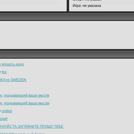
Игра:
не указана
к чпокать надо
>
fps
KA vs SWEDEN
н, угадывающий ваши мысли
н, угадывающий ваши мысли
>
united
всем!
АЛУЙСТА ЗАГЛЯНИТЕ ПРОШУ ТЕБЕ