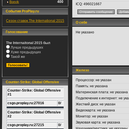
400
Boevik
ICQ:
496021667
События ProPlay.ru
Сезон ставок The International 2015
О себе
Голосование
Не указано
The Internaitonal 2015 был
Лучше предыдуших
Хуже предыдущих
Такой же
Железо
Процессор:
не указан
Counter-Strike: Global Offensive
Память:
не указана
Counter-Strike: Global Offensive
Материнская плата:
не указана
#1
Подключение к интернет:
не ука
csgo.proplay.ru:27016
0/
Жесткий диск:
не указан
Видеокарта:
не указана
Counter-Strike: Global Offensive
#2
Монитор:
не указан
Звуковая карта:
не указана
csgo.proplay.ru:27215
0/
Наушники/акустика:
не указаны