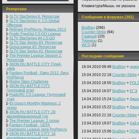
Клавиатура/Мышь:
не указана
Репортажи
SLTV StarSeries 6: Репортаж
Сообщения в форумах [392]
SLTV StarSeries V: CS Global
Offensive
BraBlay
(286)
Рейтинг ProPlay.ru: Январь 2013
Counter-Strike
(94)
Fnatic FragOut CS:GO League
Главный
(10)
SLTV StarSeries #4 CS:GO
Турниры
(1)
SLTV Star Series #3: Репортаж
WCG
(1)
GosuLeague #3: Репортаж
SLTV Star Series #2: Репортаж
The Premier League Season 2:
Последние сообщения
Репортаж
36ON.RU BATTLE CITY: Плей-
16.04.2010 09:49
BraBlay
>
дево
офф
Fantasy Football - Евро 2012: Лига
15.04.2010 22:18
Counter-Strike
ProPlay.ru
Rising Stars Challenge
15.04.2010 18:50
BraBlay
>
POLS
36ON.RU BATTLE CITY:
Групповой этап
15.04.2010 16:07
BraBlay
>
ЕГЭ
FnaticRC CS League: Групповой
этап
14.04.2010 15:24
BraBlay
>
Джин
It's Gosu's Monthly Madness: 2
14.04.2010 15:22
BraBlay
>
Джин
сезон
36ON.RU BATTLE CITY: 2й
13.04.2010 21:16
Counter-Strike
квалификационный тур
The Premier League: 2 cезон
13.04.2010 19:07
BraBlay
>
Хай 
Fantasy Football - UEFA
Champions League лига ProPlay.ru
13.04.2010 15:06
BraBlay
>
ПОЖ
36ON.RU BATTLE CITY: 1й
квалификационный тур