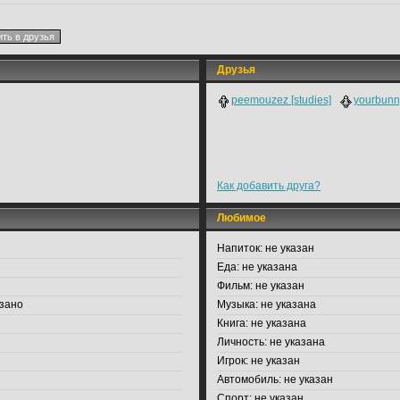
Друзья
peemouzez [studies]
yourbunn
Как добавить друга?
Любимое
Напиток:
не указан
Еда:
не указана
Фильм:
не указан
зано
Музыка:
не указана
Книга:
не указана
Личность:
не указана
Игрок:
не указан
Автомобиль:
не указан
Спорт:
не указан