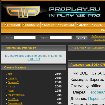
ГЛАВНАЯ
НОВОСТИ
СТАТЬИ
КОМАНДЫ
ДЕМКИ
VOD'ы
СА
Забыли па
Логин:
Пароль:
Регистра
Расписание ProPlayTV
ProPlay.ru
>
Пользовател
Мы ищем стримеров по League of Legends
и DOTA2!
Пользователь ВОЕН С7
Самые богатые
Ник:
ВОЕН С7КА 
2664
ggtt
2400
Hvostyn
Команды:
Зарегис
2000
GopaveC
Статус:
offline
2000
rmn1x
1958
Akon
Галерея:
Персонал
994
razdavalochka
Дневник:
Персона
700
CoolMast
606
Devostatortk
Ставки:
На вашем