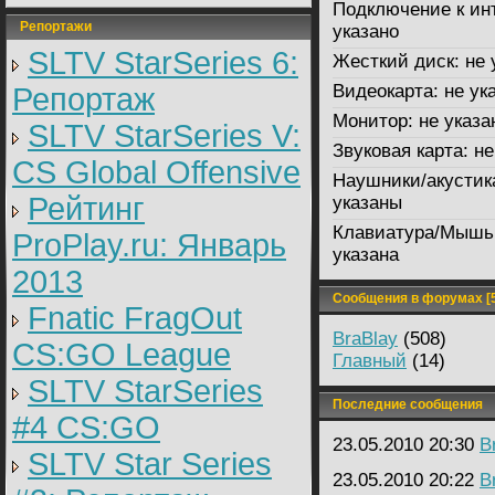
Подключение к ин
Репортажи
указано
SLTV StarSeries 6:
Жесткий диск:
не 
Видеокарта:
не ук
Репортаж
Монитор:
не указа
SLTV StarSeries V:
Звуковая карта:
не
CS Global Offensive
Наушники/акустик
Рейтинг
указаны
Клавиатура/Мышь
ProPlay.ru: Январь
указана
2013
Сообщения в форумах [5
Fnatic FragOut
BraBlay
(508)
CS:GO League
Главный
(14)
SLTV StarSeries
Последние сообщения
#4 CS:GO
23.05.2010 20:30
B
SLTV Star Series
23.05.2010 20:22
B