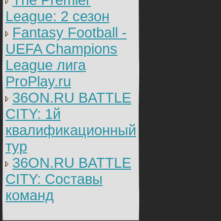
The Premier
League: 2 cезон
Fantasy Football -
UEFA Champions
League лига
ProPlay.ru
36ON.RU BATTLE
CITY: 1й
квалификационный
тур
36ON.RU BATTLE
CITY: Составы
команд