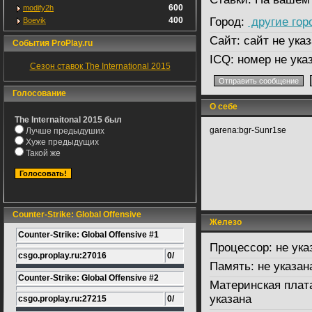
600
modify2h
400
Город:
другие гор
Boevik
Сайт:
сайт не указ
События ProPlay.ru
ICQ:
номер не ука
Сезон ставок The International 2015
Голосование
О себе
The Internaitonal 2015 был
garena:bgr-Sunr1se
Лучше предыдуших
Хуже предыдущих
Такой же
Counter-Strike: Global Offensive
Железо
Counter-Strike: Global Offensive #1
Процессор:
не ука
csgo.proplay.ru:27016
0/
Память:
не указан
Counter-Strike: Global Offensive #2
Материнская плат
указана
csgo.proplay.ru:27215
0/