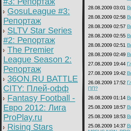
#3: Репортаж
28.08.2009 03:01
B
GosuLeague #3:
28.08.2009 02:58
B
Репортаж
28.08.2009 02:57
B
SLTV Star Series
28.08.2009 02:55
B
#2: Репортаж
28.08.2009 02:51
B
The Premier
28.08.2009 02:49
B
League Season 2:
27.08.2009 19:44
Г
Репортаж
27.08.2009 19:42
B
36ON.RU BATTLE
26.08.2009 17:52
Г
CITY: Плей-офф
ПП?
Fantasy Football -
26.08.2009 01:14
B
Евро 2012: Лига
25.08.2009 18:57
B
ProPlay.ru
25.08.2009 18:53
B
Rising Stars
25.08.2009 14:37
B