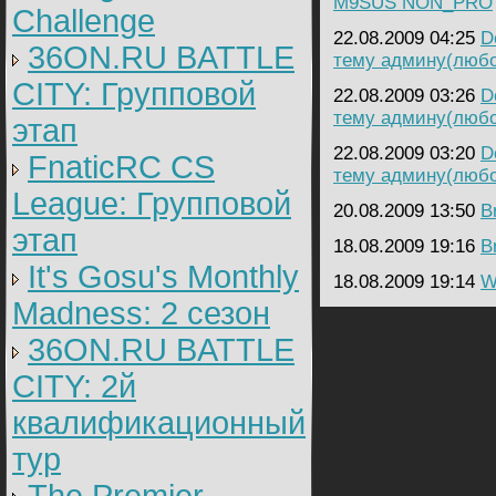
M9SUS NON_PRO
Challenge
22.08.2009 04:25
D
36ON.RU BATTLE
тему админу(люб
CITY: Групповой
22.08.2009 03:26
D
тему админу(люб
этап
22.08.2009 03:20
D
FnaticRC CS
тему админу(люб
League: Групповой
20.08.2009 13:50
B
этап
18.08.2009 19:16
B
It's Gosu's Monthly
18.08.2009 19:14
W
Madness: 2 сезон
36ON.RU BATTLE
CITY: 2й
квалификационный
тур