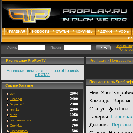
ГЛАВНАЯ
НОВОСТИ
СТАТЬИ
КОМАНДЫ
ДЕМКИ
VOD'ы
СА
Забыли па
Логин:
Пароль:
Регистра
Расписание ProPlayTV
ProPlay.ru
>
Пользовател
Мы ищем стримеров по League of Legends
и DOTA2!
Пользователь Sunr1se[за
Самые богатые
Ник:
Sunr1se[забил
2664
ggtt
2400
Hvostyn
Команды:
Зарегис
2000
GopaveC
Статус:
offline
2000
rmn1x
1958
Akon
Галерея:
Персонал
994
razdavalochka
Дневник:
Персона
700
CoolMast
606
Devostatortk
Ставки:
На вашем