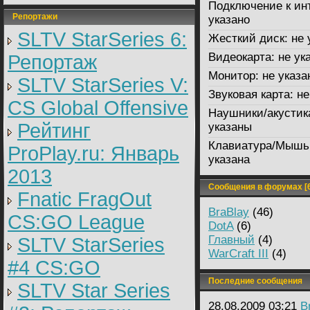
Подключение к ин
Репортажи
указано
SLTV StarSeries 6:
Жесткий диск:
не 
Видеокарта:
не ук
Репортаж
Монитор:
не указа
SLTV StarSeries V:
Звуковая карта:
не
CS Global Offensive
Наушники/акустик
Рейтинг
указаны
Клавиатура/Мышь
ProPlay.ru: Январь
указана
2013
Сообщения в форумах [6
Fnatic FragOut
BraBlay
(46)
CS:GO League
DotA
(6)
Главный
(4)
SLTV StarSeries
WarCraft III
(4)
#4 CS:GO
Последние сообщения
SLTV Star Series
28.08.2009 03:21
B